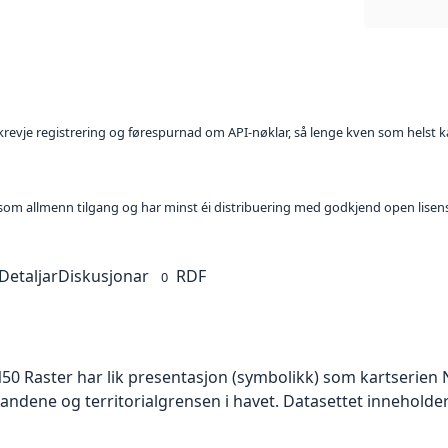
l krevje registrering og førespurnad om API-nøklar, så lenge kven som helst ka
t som allmenn tilgang og har minst éi distribuering med godkjend open lisen
Detaljar
Diskusjonar
RDF
0
50 Raster har lik presentasjon (symbolikk) som kartserien 
ndene og territorialgrensen i havet. Datasettet inneholde