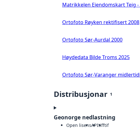
Matrikkelen Eiendomskart Teig - 
Ortofoto Røyken rektifisert 2008
Ortofoto Sør-Aurdal 2000
Høydedata Bilde Troms 2025
Ortofoto Sør-Varanger midlertid
Distribusjonar
1
Geonorge nedlastning
Open lisens
API
tiff
tif