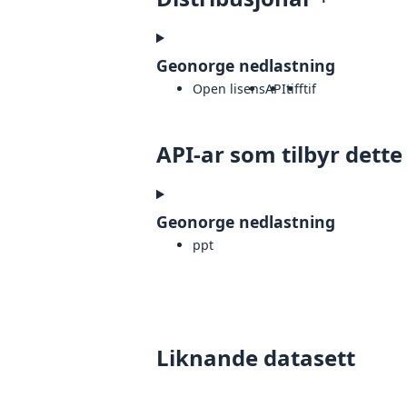
Geonorge nedlastning
Open lisens
API
tiff
tif
API-ar som tilbyr dette
Geonorge nedlastning
ppt
Liknande datasett