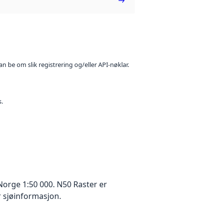
n be om slik registrering og/eller API-nøklar.
s.
Norge 1:50 000. N50 Raster er
r sjøinformasjon.