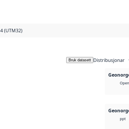
024 (UTM32)
Distribusjonar
Bruk datasett
Geonorge
Open 
Geonorge
ppt