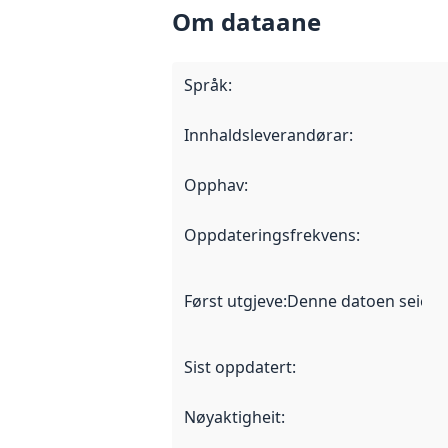
Om dataane
Språk
:
Innhaldsleverandørar
:
Opphav
:
Oppdateringsfrekvens
:
Først utgjeve
:
Denne datoen seier nå
Sist oppdatert
:
Nøyaktigheit
: