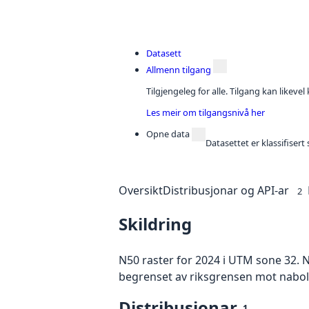
Datasett
Allmenn tilgang
Tilgjengeleg for alle. Tilgang kan likeve
Les meir om tilgangsnivå her
Opne data
Datasettet er klassifiser
Oversikt
Distribusjonar og API-ar
2
Skildring
N50 raster for 2024 i UTM sone 32. N
begrenset av riksgrensen mot nabola
Distribusjonar
1