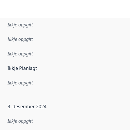
Ikkje oppgitt
Ikkje oppgitt
Ikkje oppgitt
Ikkje Planlagt
Ikkje oppgitt
r dataa i dette datasettet først blei utgitt. Det kan ha skje
3. desember 2024
Ikkje oppgitt