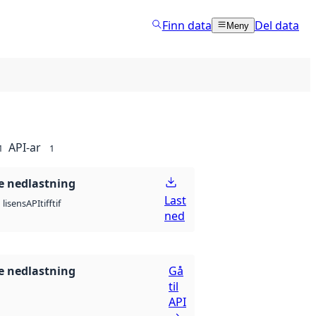
Finn data
Del data
Meny
API-ar
1
1
 nedlastning
Last
API
tiff
tif
lisens
ned
 nedlastning
Gå
til
API