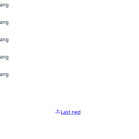
gang
gang
gang
gang
gang
Last ned