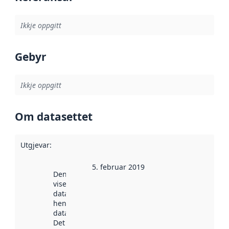
Ikkje oppgitt
Gebyr
Ikkje oppgitt
Om datasettet
Utgjevar
:
5. februar 2019
Denne datoen
viser når
datasettet vart
henta inn av
data.norge.no.
Det kan ha