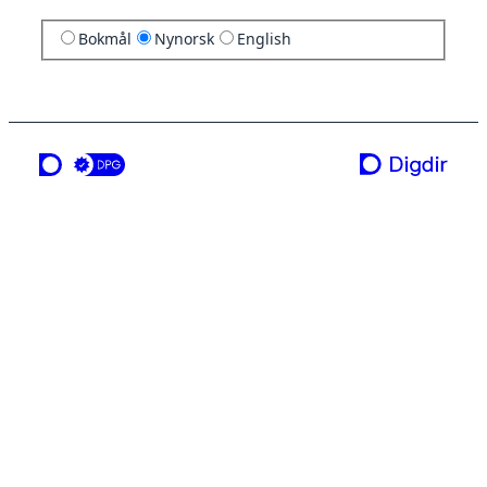
Bokmål
Nynorsk
English
ei teneste frå