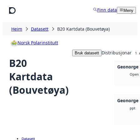
Hopp til hovudinnhald
Finn data
Meny
Heim
Datasett
B20 Kartdata (Bouvetøya)
Norsk Polarinstitutt
Distribusjonar
Bruk datasett
1
B20
Geonorge 
Kartdata
Open 
(Bouvetøya)
Geonorge 
ppt
Datasett