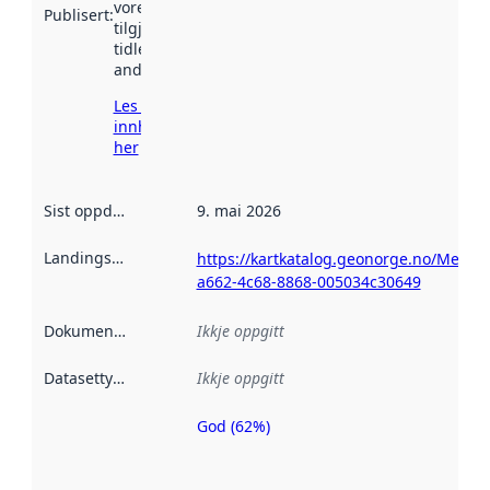
vore
Publisert
:
tilgjengeleg
tidlegare
andre stader.
Les meir om
innhenting
her
Sist oppdatert
:
9. mai 2026
Landingsside
:
https://kartkatalog.geonorge.no/Metad
a662-4c68-8868-005034c30649
Dokumentasjon
:
Ikkje oppgitt
Datasettype
:
Ikkje oppgitt
God (62%)
Metadatakvalitet
er ein indikator
på kor godt