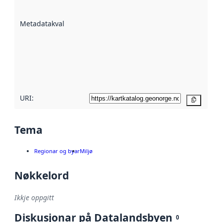
datasettene er
beskrive ved
Metadatakvalitet
:
hjelp av
metadata.
Les meir om
metadatakvalitet
her
URI:
Kopier
Tema
Regionar og byar
Miljø
Nøkkelord
Ikkje oppgitt
Diskusjonar på Datalandsbyen
0