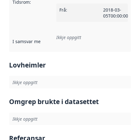
Tidsrom
:
Frå
:
2018-03-
05T00:00:00Z
Ikkje oppgitt
I samsvar med
:
Referanse til ei implementeringsregel eller an
Lovheimler
Ikkje oppgitt
Omgrep brukte i datasettet
Ikkje oppgitt
Referansar