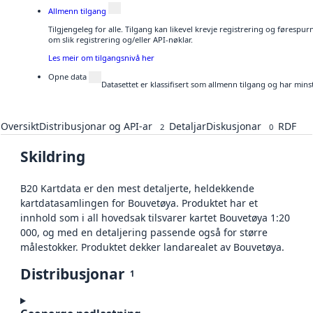
Allmenn tilgang
Tilgjengeleg for alle. Tilgang kan likevel krevje registrering og føresp
om slik registrering og/eller API-nøklar.
Les meir om tilgangsnivå her
Opne data
Datasettet er klassifisert som allmenn tilgang og har mins
Oversikt
Distribusjonar og API-ar
Detaljar
Diskusjonar
RDF
2
0
Skildring
B20 Kartdata er den mest detaljerte, heldekkende
kartdatasamlingen for Bouvetøya. Produktet har et
innhold som i all hovedsak tilsvarer kartet Bouvetøya 1:20
000, og med en detaljering passende også for større
målestokker. Produktet dekker landarealet av Bouvetøya.
Distribusjonar
1