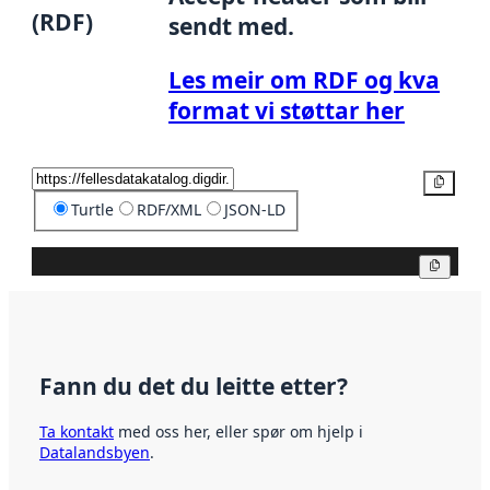
(RDF)
sendt med.
Les meir om RDF og kva
format vi støttar her
Kopier
Turtle
RDF/XML
JSON-LD
Kopier
Fann du det du leitte etter?
Ta kontakt
med oss her, eller spør om hjelp i
Datalandsbyen
.