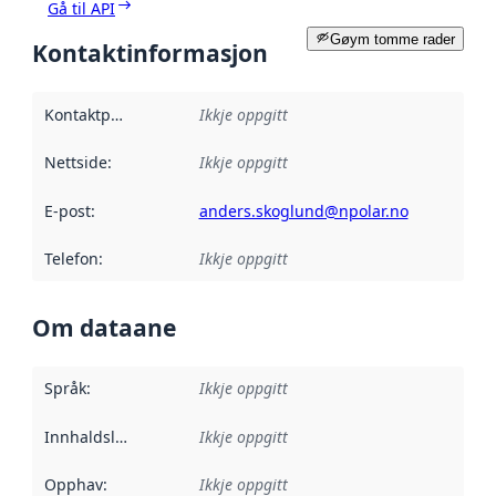
Gå til API
Gøym tomme rader
Kontaktinformasjon
Kontaktpunkt
:
Ikkje oppgitt
Nettside
:
Ikkje oppgitt
E-post
:
anders.skoglund@npolar.no
Telefon
:
Ikkje oppgitt
Om dataane
Språk
:
Ikkje oppgitt
Innhaldsleverandørar
Ikkje oppgitt
:
Opphav
:
Ikkje oppgitt