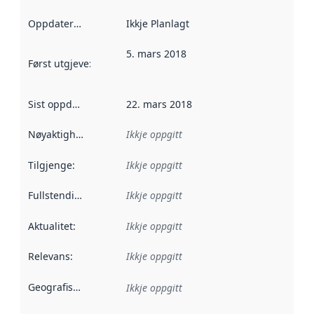
Oppdateringsfrekvens
Ikkje Planlagt
:
5. mars 2018
Først utgjeve
:
Denne datoen seier når dataa i dette datasettet 
Sist oppdatert
:
22. mars 2018
Nøyaktigheit
:
Ikkje oppgitt
Tilgjenge
:
Ikkje oppgitt
Fullstendigheit
:
Ikkje oppgitt
Aktualitet
:
Ikkje oppgitt
Relevans
:
Ikkje oppgitt
Geografisk område
:
Ikkje oppgitt