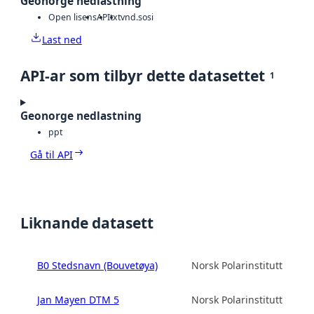
Geonorge nedlastning
Open lisens
API
txt
vnd.sosi
Last ned
API-ar som tilbyr dette datasettet
1
Geonorge nedlastning
ppt
Gå til API
Liknande datasett
B0 Stedsnavn (Bouvetøya)
Norsk Polarinstitutt
Jan Mayen DTM 5
Norsk Polarinstitutt