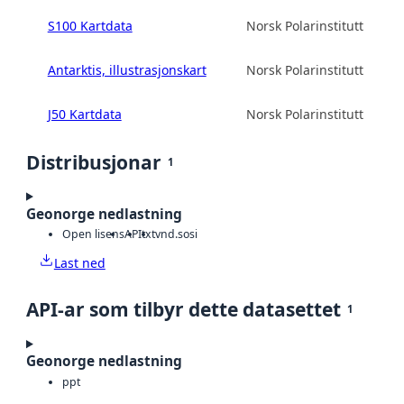
S100 Kartdata
Norsk Polarinstitutt
Antarktis, illustrasjonskart
Norsk Polarinstitutt
J50 Kartdata
Norsk Polarinstitutt
Distribusjonar
1
Geonorge nedlastning
Open lisens
API
txt
vnd.sosi
Last ned
API-ar som tilbyr dette datasettet
1
Geonorge nedlastning
ppt