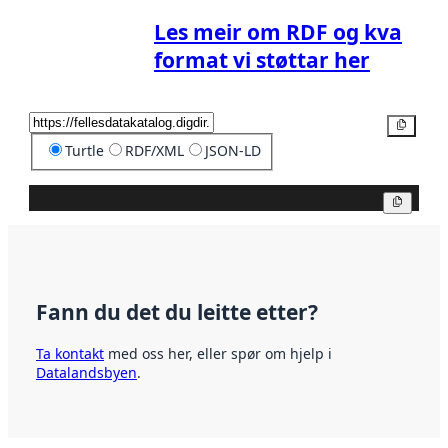
Les meir om RDF og kva
format vi støttar her
Kopier
Turtle
RDF/XML
JSON-LD
Kopier
Fann du det du leitte etter?
Ta kontakt
med oss her, eller spør om hjelp i
Datalandsbyen
.