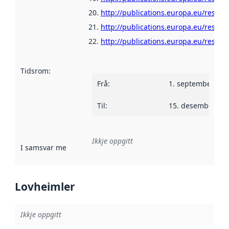
http://publications.europa.eu/resour
http://publications.europa.eu/resour
http://publications.europa.eu/resour
Tidsrom
:
Frå
:
1. september 200
Til
:
15. desember 20
Ikkje oppgitt
I samsvar med
:
Referanse til ei implementeringsregel eller an
Lovheimler
Ikkje oppgitt