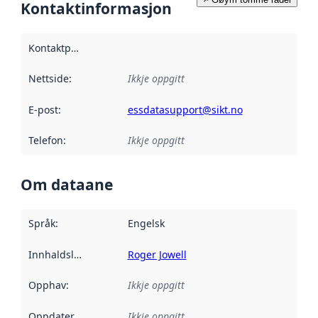
Kontaktinformasjon
Kontaktpunkt
:
Nettside
:
Ikkje oppgitt
E-post
:
essdatasupport@sikt.no
Telefon
:
Ikkje oppgitt
Om dataane
Språk
:
Engelsk
Innhaldsleverandørar
Roger Jowell
:
Opphav
:
Ikkje oppgitt
Oppdateringsfrekvens
Ikkje oppgitt
: