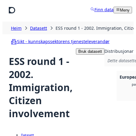
Hopp til hovudinnhald
Finn data
Meny
Heim
Datasett
ESS round 1 - 2002. Immigration, Citiz
Sikt - kunnskapssektorens tjenesteleverandør
Distribusjonar
Bruk datasett
ESS round 1 -
Dette datasette
2002.
Europea
Immigration,
pa
Citizen
involvement
Datasett