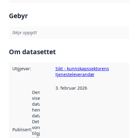
Gebyr
Ikkje oppgitt
Om datasettet
Utgjevar
:
Sikt - kunnskapssektorens
tjenesteleverandør
3. februar 2026
Denne datoen
viser når
datasettet vart
henta inn av
data.norge.no.
Det kan ha
vore
Publisert
:
tilgjengeleg