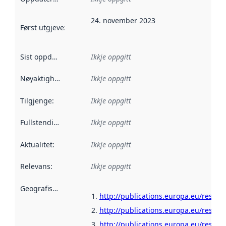
24. november 2023
Først utgjeve
:
Denne datoen seier når dataa i dette datasettet 
Sist oppdatert
:
Ikkje oppgitt
Nøyaktigheit
:
Ikkje oppgitt
Tilgjenge
:
Ikkje oppgitt
Fullstendigheit
:
Ikkje oppgitt
Aktualitet
:
Ikkje oppgitt
Relevans
:
Ikkje oppgitt
Geografisk område
:
http://publications.europa.eu/resour
http://publications.europa.eu/resou
http://publications.europa.eu/resour