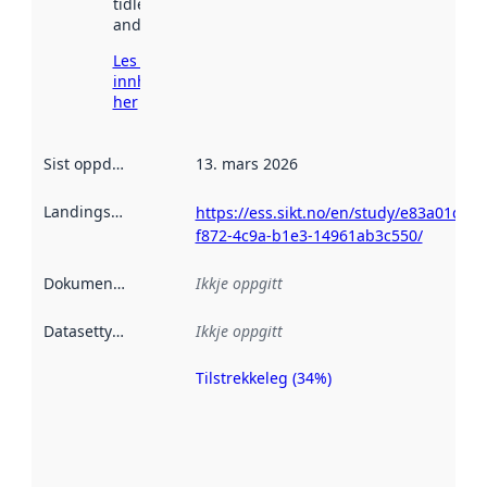
tidlegare
andre stader.
Les meir om
innhenting
her
Sist oppdatert
:
13. mars 2026
Landingsside
:
https://ess.sikt.no/en/study/e83a01d7-
f872-4c9a-b1e3-14961ab3c550/
Dokumentasjon
:
Ikkje oppgitt
Datasettype
:
Ikkje oppgitt
Tilstrekkeleg (34%)
Metadatakvalitet
er ein indikator
på kor godt
datasettene er
beskrive ved