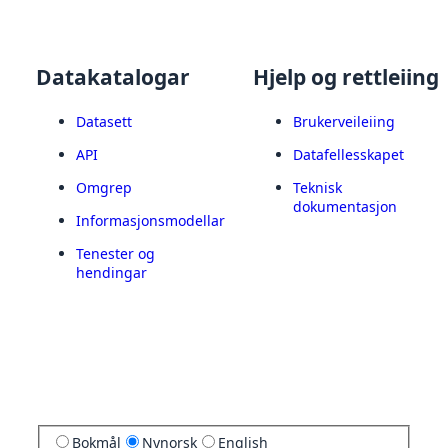
Datakatalogar
Hjelp og rettleiing
Datasett
Brukerveileiing
API
Datafellesskapet
Omgrep
Teknisk
dokumentasjon
Informasjonsmodellar
Tenester og
hendingar
Bokmål
Nynorsk
English