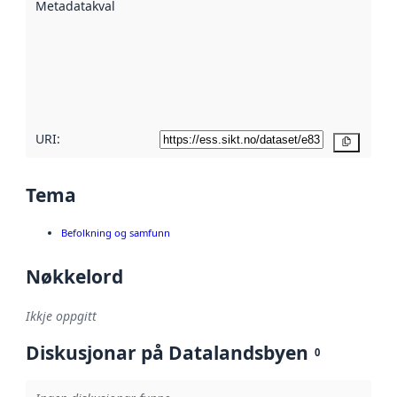
Metadatakvalitet
:
hjelp av
metadata.
Les meir om
metadatakvalitet
her
URI:
Kopier
Tema
Befolkning og samfunn
Nøkkelord
Ikkje oppgitt
Diskusjonar på Datalandsbyen
0