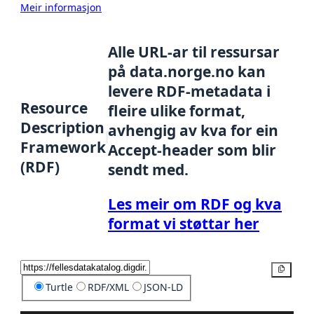
Meir informasjon
Alle URL-ar til ressursar
på data.norge.no kan
levere RDF-metadata i
Resource
fleire ulike format,
Description
avhengig av kva for ein
Framework
Accept-header som blir
(RDF)
sendt med.
Les meir om RDF og kva
format vi støttar her
Kopier
Turtle
RDF/XML
JSON-LD