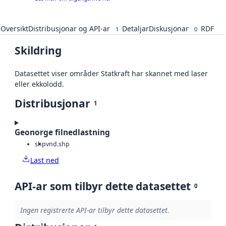
Oversikt
Distribusjonar og API-ar
Detaljar
Diskusjonar
RDF
1
0
Skildring
Datasettet viser områder Statkraft har skannet med laser
eller ekkolodd.
Distribusjonar
1
Geonorge filnedlastning
shp
vnd.shp
Last ned
API-ar som tilbyr dette datasettet
0
Ingen registrerte API-ar tilbyr dette datasettet.