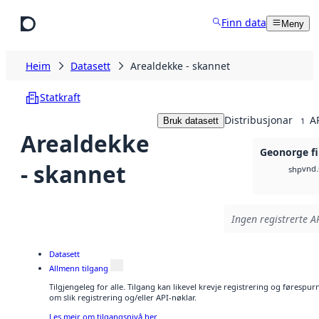
Hopp til hovudinnhald
Finn data
Meny
Heim
Datasett
Arealdekke - skannet
Statkraft
Distribusjonar
A
Bruk datasett
1
Arealdekke
Geonorge fi
- skannet
vnd.
shp
Ingen registrerte AP
Datasett
Allmenn tilgang
Tilgjengeleg for alle. Tilgang kan likevel krevje registrering og føresp
om slik registrering og/eller API-nøklar.
Les meir om tilgangsnivå her