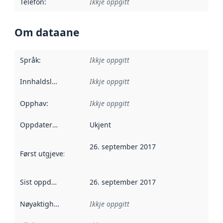
Telefon
:
Ikkje oppgitt
Om dataane
Språk
:
Ikkje oppgitt
Innhaldsleverandørar
Ikkje oppgitt
:
Opphav
:
Ikkje oppgitt
Oppdateringsfrekvens
Ukjent
:
26. september 2017
Først utgjeve
:
Denne datoen seier når dataa i dette datasettet 
Sist oppdatert
:
26. september 2017
Nøyaktigheit
:
Ikkje oppgitt