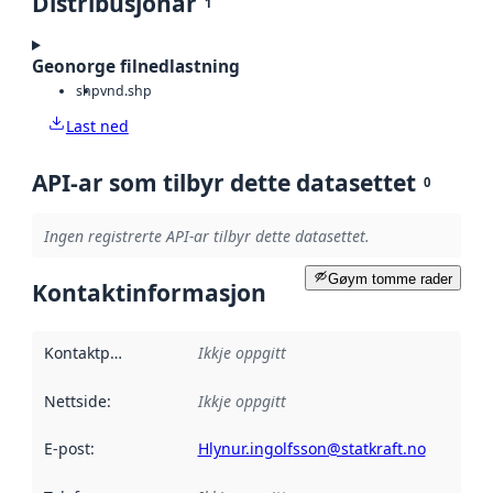
Distribusjonar
1
Geonorge filnedlastning
shp
vnd.shp
Last ned
API-ar som tilbyr dette datasettet
0
Ingen registrerte API-ar tilbyr dette datasettet.
Gøym tomme rader
Kontaktinformasjon
Kontaktpunkt
:
Ikkje oppgitt
Nettside
:
Ikkje oppgitt
E-post
:
Hlynur.ingolfsson@statkraft.no