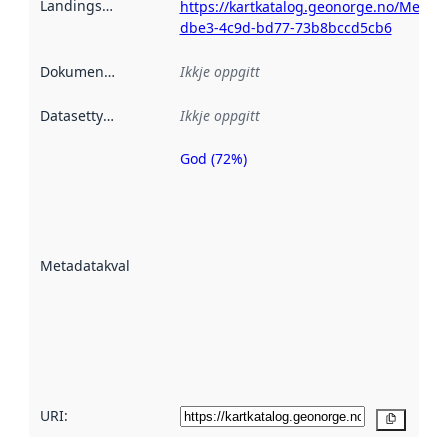
Landingsside
:
https://kartkatalog.geonorge.no/Metad
dbe3-4c9d-bd77-73b8bccd5cb6
Dokumentasjon
:
Ikkje oppgitt
Datasettype
:
Ikkje oppgitt
God (72%)
Metadatakvalitet
er ein indikator
på kor godt
datasettene er
beskrive ved
Metadatakvalitet
:
hjelp av
metadata.
Les meir om
metadatakvalitet
her
URI:
Kopier