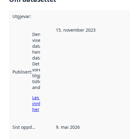
Utgjevar
:
15. november 2023
Denne datoen
viser når
datasettet vart
henta inn av
data.norge.no.
Det kan ha
vore
Publisert
:
tilgjengeleg
tidlegare
andre stader.
Les meir om
innhenting
her
Sist oppdatert
:
9. mai 2026