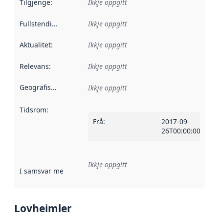
Tilgjenge
:
Ikkje oppgitt
Fullstendigheit
:
Ikkje oppgitt
Aktualitet
:
Ikkje oppgitt
Relevans
:
Ikkje oppgitt
Geografisk område
:
Ikkje oppgitt
Tidsrom
:
Frå
:
2017-09-
26T00:00:00Z
Ikkje oppgitt
I samsvar med
:
Referanse til ei implementeringsregel eller an
Lovheimler