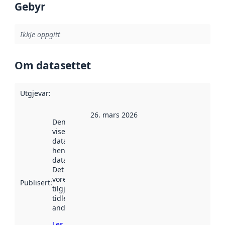
Gebyr
Ikkje oppgitt
Om datasettet
Utgjevar
:
26. mars 2026
Denne datoen
viser når
datasettet vart
henta inn av
data.norge.no.
Det kan ha
vore
Publisert
:
tilgjengeleg
tidlegare
andre stader.
Les meir om