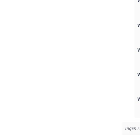
W
W
Ingen r