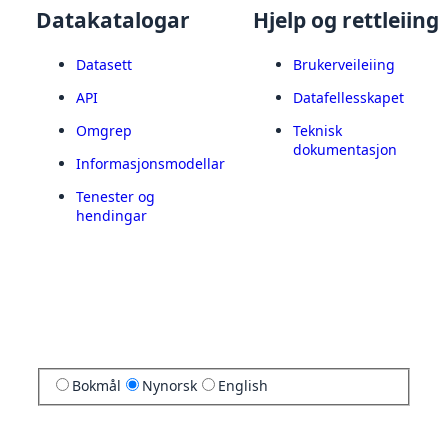
Datakatalogar
Hjelp og rettleiing
Datasett
Brukerveileiing
API
Datafellesskapet
Omgrep
Teknisk
dokumentasjon
Informasjonsmodellar
Tenester og
hendingar
Bokmål
Nynorsk
English