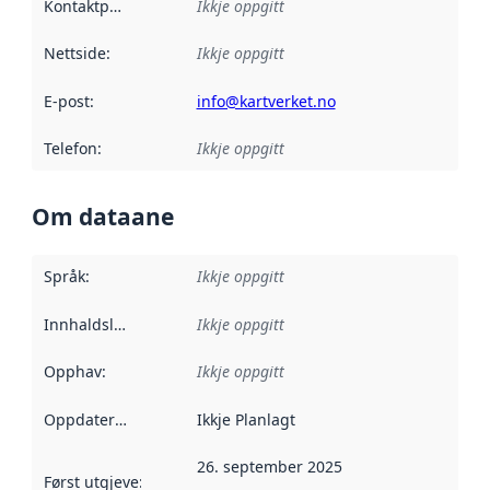
Kontaktpunkt
:
Ikkje oppgitt
Nettside
:
Ikkje oppgitt
E-post
:
info@kartverket.no
Telefon
:
Ikkje oppgitt
Om dataane
Språk
:
Ikkje oppgitt
Innhaldsleverandørar
Ikkje oppgitt
:
Opphav
:
Ikkje oppgitt
Oppdateringsfrekvens
Ikkje Planlagt
:
26. september 2025
Først utgjeve
:
Denne datoen seier når dataa i dette datasettet 