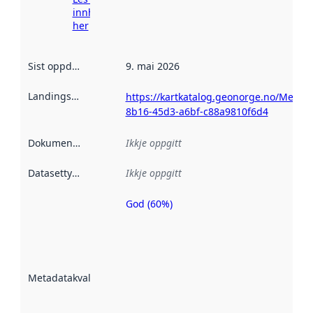
innhenting
her
Sist oppdatert
:
9. mai 2026
Landingsside
:
https://kartkatalog.geonorge.no/Metad
8b16-45d3-a6bf-c88a9810f6d4
Dokumentasjon
:
Ikkje oppgitt
Datasettype
:
Ikkje oppgitt
God (60%)
Metadatakvalitet
er ein indikator
på kor godt
datasettene er
beskrive ved
Metadatakvalitet
:
hjelp av
metadata.