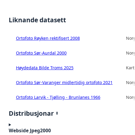
Liknande datasett
Ortofoto Røyken rektifisert 2008
Norg
Ortofoto Sør-Aurdal 2000
Norg
Høydedata Bilde Troms 2025
Kart
Ortofoto Sør-Varanger midlertidig ortofoto 2021
Norg
Ortofoto Larvik - Tjølling - Brunlanes 1966
Norg
Distribusjonar
8
Webside Jpeg2000