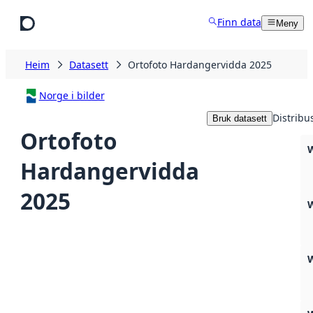
Hopp til hovudinnhald
Finn data
Meny
Heim
Datasett
Ortofoto Hardangervidda 2025
Norge i bilder
Distribu
Bruk datasett
Ortofoto
W
Hardangervidda
2025