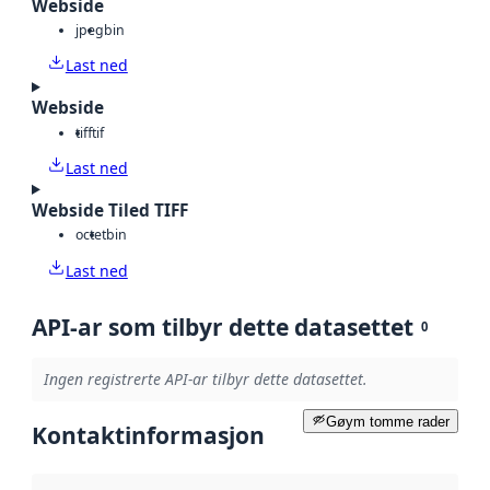
Webside
jpeg
bin
Last ned
Webside
tiff
tif
Last ned
Webside Tiled TIFF
octet
bin
Last ned
API-ar som tilbyr dette datasettet
0
Ingen registrerte API-ar tilbyr dette datasettet.
Gøym tomme rader
Kontaktinformasjon