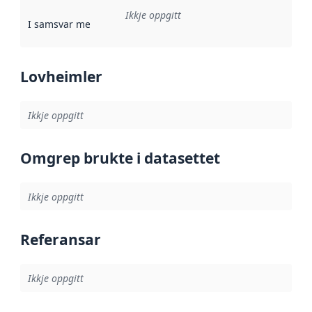
Ikkje oppgitt
I samsvar med
:
Referanse til ei implementeringsregel eller an
Lovheimler
Ikkje oppgitt
Omgrep brukte i datasettet
Ikkje oppgitt
Referansar
Ikkje oppgitt