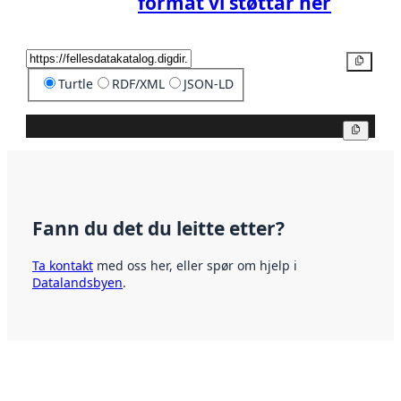
format vi støttar her
Kopier
Turtle
RDF/XML
JSON-LD
Kopier
Fann du det du leitte etter?
Ta kontakt
med oss her, eller spør om hjelp i
Datalandsbyen
.