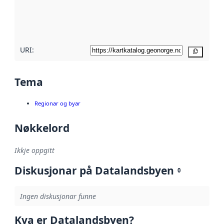
Les meir om
metadatakvalitet
her
URI:
Kopier
Tema
Regionar og byar
Nøkkelord
Ikkje oppgitt
Diskusjonar på Datalandsbyen
0
Ingen diskusjonar funne
Kva er Datalandsbyen?