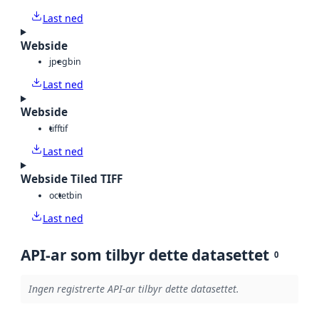
Last ned
Webside
jpeg
bin
Last ned
Webside
tiff
tif
Last ned
Webside Tiled TIFF
octet
bin
Last ned
API-ar som tilbyr dette datasettet
0
Ingen registrerte API-ar tilbyr dette datasettet.