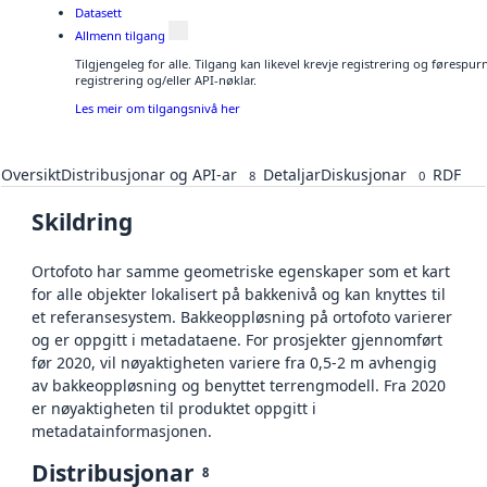
Datasett
Allmenn tilgang
Tilgjengeleg for alle. Tilgang kan likevel krevje registrering og førespu
registrering og/eller API-nøklar.
Les meir om tilgangsnivå her
Oversikt
Distribusjonar og API-ar
Detaljar
Diskusjonar
RDF
8
0
Skildring
Ortofoto har samme geometriske egenskaper som et kart
for alle objekter lokalisert på bakkenivå og kan knyttes til
et referansesystem. Bakkeoppløsning på ortofoto varierer
og er oppgitt i metadataene. For prosjekter gjennomført
før 2020, vil nøyaktigheten variere fra 0,5-2 m avhengig
av bakkeoppløsning og benyttet terrengmodell. Fra 2020
er nøyaktigheten til produktet oppgitt i
metadatainformasjonen.
Distribusjonar
8