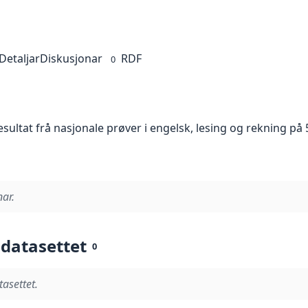
Detaljar
Diskusjonar
RDF
0
esultat frå nasjonale prøver i engelsk, lesing og rekning på 5
nar.
 datasettet
0
tasettet.