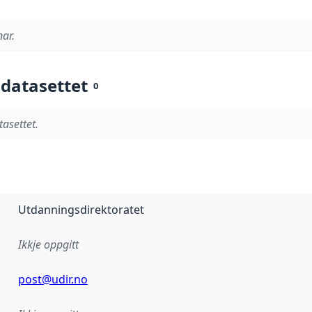
nar.
 datasettet
0
tasettet.
Utdanningsdirektoratet
Ikkje oppgitt
post@udir.no