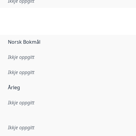
Ikkje oppgitt
Norsk Bokmål
Ikkje oppgitt
Ikkje oppgitt
Årleg
Ikkje oppgitt
r dataa i dette datasettet først blei utgitt. Det kan ha skje
Ikkje oppgitt