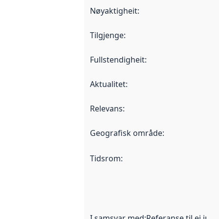
Nøyaktigheit
:
Tilgjenge
:
Fullstendigheit
:
Aktualitet
:
Relevans
:
Geografisk område
:
Tidsrom
:
I samsvar med
:
Referanse til ei imp