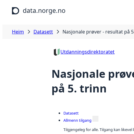
Hopp til hovudinnhald
data.norge.no
Heim
Datasett
Nasjonale prøver - resultat på 5
Utdanningsdirektoratet
Nasjonale prøve
på 5. trinn
Datasett
Allmenn tilgang
Tilgjengeleg for alle. Tilgang kan likeve