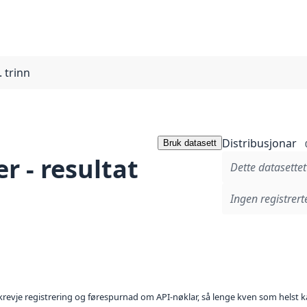
. trinn
Distribusjonar
Bruk datasett
r - resultat
Dette datasettet
Ingen registrerte
l krevje registrering og førespurnad om API-nøklar, så lenge kven som helst ka