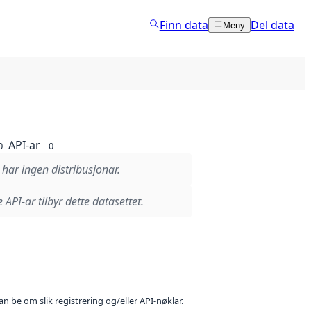
Finn data
Del data
Meny
API-ar
0
0
 har ingen distribusjonar.
 API-ar tilbyr dette datasettet.
n be om slik registrering og/eller API-nøklar.