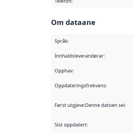
Telefon
:
Om dataane
Språk
:
Innhaldsleverandørar
:
Opphav
:
Oppdateringsfrekvens
:
Først utgjeve
:
Denne datoen seier nå
Sist oppdatert
: