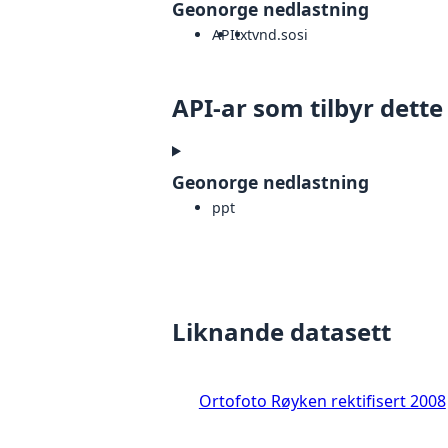
Geonorge nedlastning
API
txt
vnd.sosi
API-ar som tilbyr dette
Geonorge nedlastning
ppt
Liknande datasett
Ortofoto Røyken rektifisert 2008