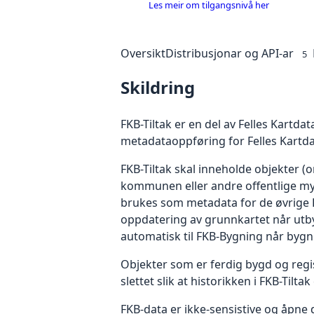
Les meir om tilgangsnivå her
Oversikt
Distribusjonar og API-ar
5
Skildring
FKB-Tiltak er en del av Felles Kartda
metadataoppføring for Felles Kartda
FKB-Tiltak skal inneholde objekter
kommunen eller andre offentlige myn
brukes som metadata for de øvrige FKB
oppdatering av grunnkartet når utb
automatisk til FKB-Bygning når bygni
Objekter som er ferdig bygd og regis
slettet slik at historikken i FKB-Tiltak 
FKB-data er ikke-sensistive og åpne