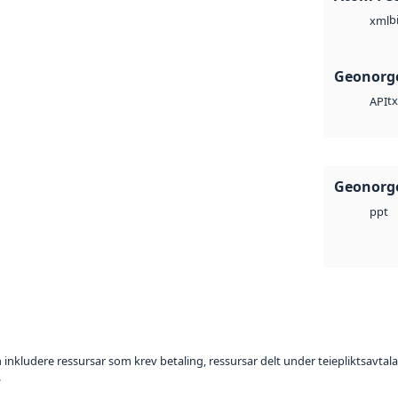
b
xml
Geonorge
tx
API
Geonorge
ppt
 inkludere ressursar som krev betaling, ressursar delt under teiepliktsavtalar,
.