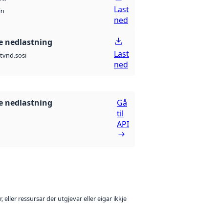
Last
in
ned
 nedlastning
Last
t
vnd.sosi
ned
 nedlastning
Gå
til
API
 eller ressursar der utgjevar eller eigar ikkje