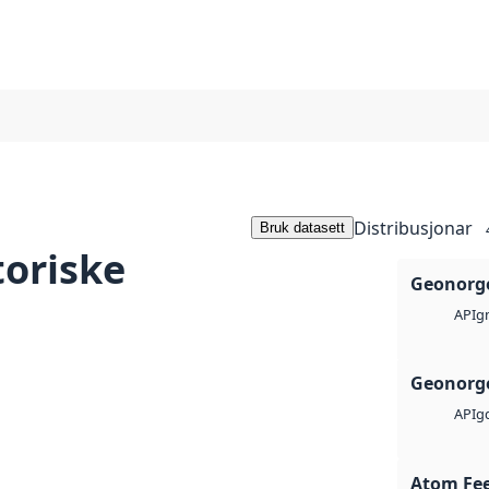
Distribusjonar
Bruk datasett
toriske
Geonorge
g
API
Geonorge
g
API
Atom Fe