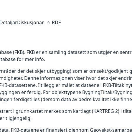
Detaljar
Diskusjonar
RDF
0
tabase (FKB). FKB er en samling datasett som utgjør en sentr
tabase for mer info.
 (områder der det skjer utbygging) som er omsøkt/godkjent
digheter. Denne informasjonen viser hvor det skjer endrin
-datasettene. I tillegg er målet at dataene i FKB-Tiltak nytte
yggingen er ferdig. For objekttypene BygningTiltak/Bygnin
ngen ferdigstilles (dersom data av bedre kvalitet ikke finne
trert i grunnkartet merkes som kartlagt (KARTREG 2) i tilta
er tilgjengelig.
 data. FKB-dataene er finansiert gjennom Geovekst-samarbe