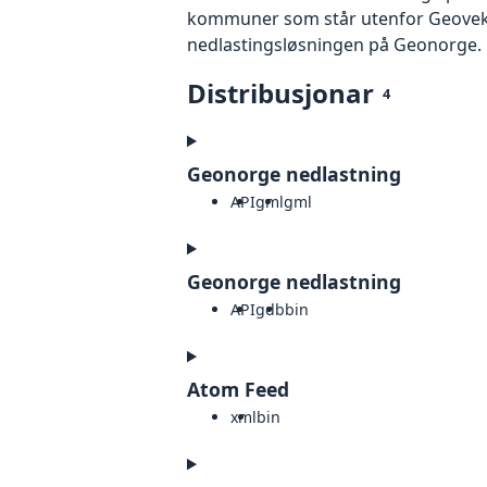
kommuner som står utenfor Geovekst.
nedlastingsløsningen på Geonorge. P
Distribusjonar
4
Geonorge nedlastning
API
gml
gml
Geonorge nedlastning
API
gdb
bin
Atom Feed
xml
bin