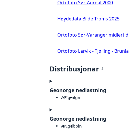
Ortofoto Sør-Aurdal 2000
Høydedata Bilde Troms 2025
Ortofoto Sør-Varanger midlertid
Ortofoto Larvik - Tjølling - Brunl
Distribusjonar
4
Geonorge nedlastning
API
gml
gml
Geonorge nedlastning
API
gdb
bin