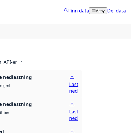
Finn data
Del data
Meny
API-ar
4
1
 nedlastning
Last
ml
gml
ned
 nedlastning
Last
db
bin
ned
ed