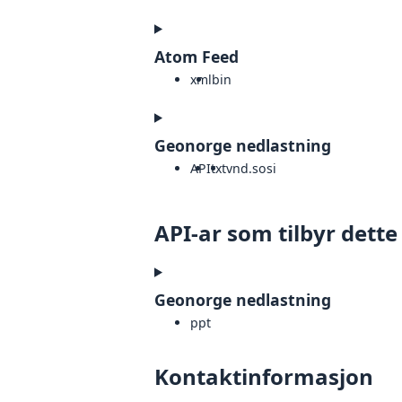
Atom Feed
xml
bin
Geonorge nedlastning
API
txt
vnd.sosi
API-ar som tilbyr dette
Geonorge nedlastning
ppt
Kontaktinformasjon