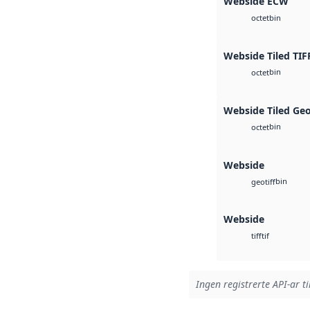
Webside ECW
bin
octet
Webside Tiled TIF
bin
octet
Webside Tiled Ge
bin
octet
Webside
bin
geotiff
Webside
tif
tiff
Ingen registrerte API-ar ti