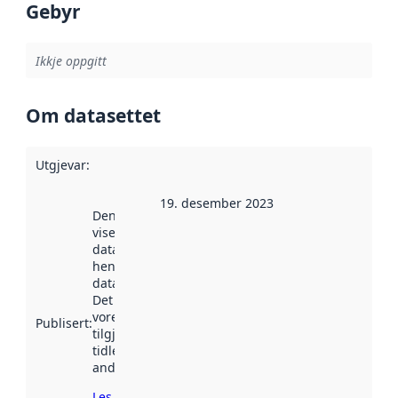
Gebyr
Ikkje oppgitt
Om datasettet
Utgjevar
:
19. desember 2023
Denne datoen
viser når
datasettet vart
henta inn av
data.norge.no.
Det kan ha
vore
Publisert
:
tilgjengeleg
tidlegare
andre stader.
Les meir om