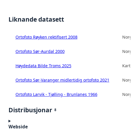
Liknande datasett
Ortofoto Røyken rektifisert 2008
Norg
Ortofoto Sør-Aurdal 2000
Norg
Høydedata Bilde Troms 2025
Kart
Ortofoto Sør-Varanger midlertidig ortofoto 2021
Norg
Ortofoto Larvik - Tjølling - Brunlanes 1966
Norg
Distribusjonar
8
Webside