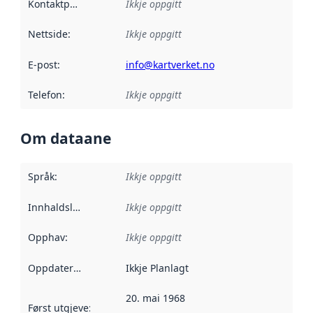
Kontaktpunkt
:
Ikkje oppgitt
Nettside
:
Ikkje oppgitt
E-post
:
info@kartverket.no
Telefon
:
Ikkje oppgitt
Om dataane
Språk
:
Ikkje oppgitt
Innhaldsleverandørar
Ikkje oppgitt
:
Opphav
:
Ikkje oppgitt
Oppdateringsfrekvens
Ikkje Planlagt
:
20. mai 1968
Først utgjeve
:
Denne datoen seier når dataa i dette datasettet 