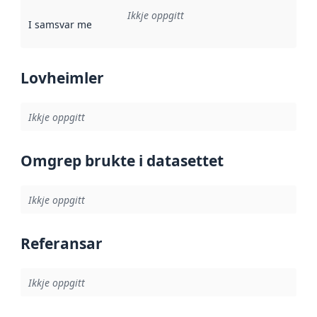
Ikkje oppgitt
I samsvar med
:
Referanse til ei implementeringsregel eller an
Lovheimler
Ikkje oppgitt
Omgrep brukte i datasettet
Ikkje oppgitt
Referansar
Ikkje oppgitt