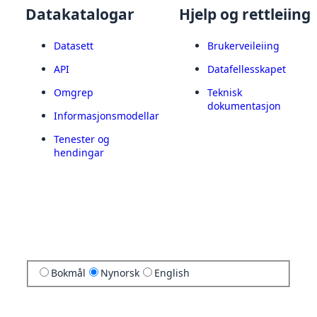
Datakatalogar
Hjelp og rettleiing
Datasett
Brukerveileiing
API
Datafellesskapet
Omgrep
Teknisk
dokumentasjon
Informasjonsmodellar
Tenester og
hendingar
Bokmål
Nynorsk
English