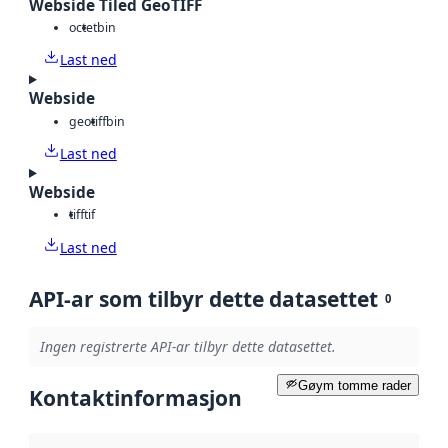
Webside Tiled GeoTIFF
octet
bin
Last ned
Webside
geotiff
bin
Last ned
Webside
tiff
tif
Last ned
API-ar som tilbyr dette datasettet
0
Ingen registrerte API-ar tilbyr dette datasettet.
Gøym tomme rader
Kontaktinformasjon