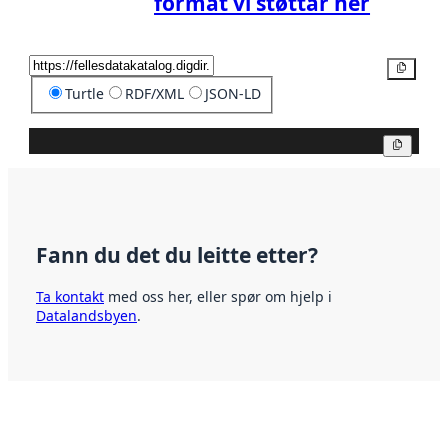
format vi støttar her
Kopier
Turtle
RDF/XML
JSON-LD
Kopier
Fann du det du leitte etter?
Ta kontakt
med oss her, eller spør om hjelp i
Datalandsbyen
.