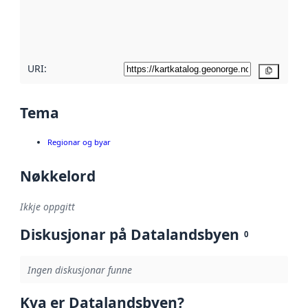
Les meir om
metadatakvalitet
her
URI:
Kopier
Tema
Regionar og byar
Nøkkelord
Ikkje oppgitt
Diskusjonar på Datalandsbyen
0
Ingen diskusjonar funne
Kva er Datalandsbyen?