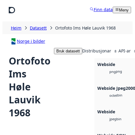
Hopp til hovudinnhald
Finn data
Meny
Heim
Datasett
Ortofoto Ims Høle Lauvik 1968
Norge i bilder
Distribusjonar
API-ar
Bruk datasett
8
Ortofoto
Webside
Ims
png
png
Høle
Webside Jpeg200
bin
Lauvik
octet
1968
Webside
bin
jpeg