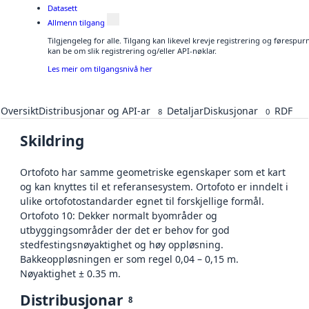
Datasett
Allmenn tilgang
Tilgjengeleg for alle. Tilgang kan likevel krevje registrering og førespu
kan be om slik registrering og/eller API-nøklar.
Les meir om tilgangsnivå her
Oversikt
Distribusjonar og API-ar
Detaljar
Diskusjonar
RDF
8
0
Skildring
Ortofoto har samme geometriske egenskaper som et kart
og kan knyttes til et referansesystem. Ortofoto er inndelt i
ulike ortofotostandarder egnet til forskjellige formål.
Ortofoto 10: Dekker normalt byområder og
utbyggingsområder der det er behov for god
stedfestingsnøyaktighet og høy oppløsning.
Bakkeoppløsningen er som regel 0,04 – 0,15 m.
Nøyaktighet ± 0.35 m.
Distribusjonar
8