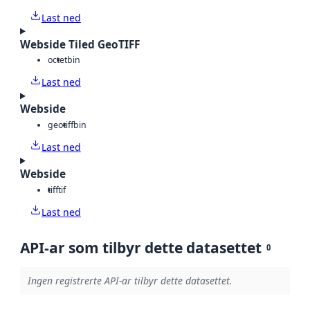
Last ned
Webside Tiled GeoTIFF
octet
bin
Last ned
Webside
geotiff
bin
Last ned
Webside
tiff
tif
Last ned
API-ar som tilbyr dette datasettet
0
Ingen registrerte API-ar tilbyr dette datasettet.