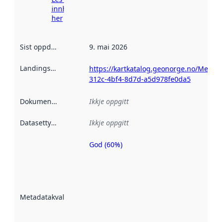
innhenting
her
Sist oppdatert
:
9. mai 2026
Landingsside
:
https://kartkatalog.geonorge.no/Metad
312c-4bf4-8d7d-a5d978fe0da5
Dokumentasjon
:
Ikkje oppgitt
Datasettype
:
Ikkje oppgitt
God (60%)
Metadatakvalitet
er ein indikator
på kor godt
datasettene er
beskrive ved
Metadatakvalitet
:
hjelp av
metadata.