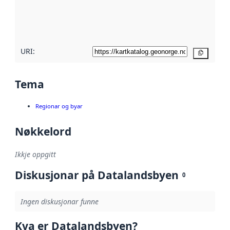
Les meir om
metadatakvalitet
her
URI:
Kopier
Tema
Regionar og byar
Nøkkelord
Ikkje oppgitt
Diskusjonar på Datalandsbyen
0
Ingen diskusjonar funne
Kva er Datalandsbyen?