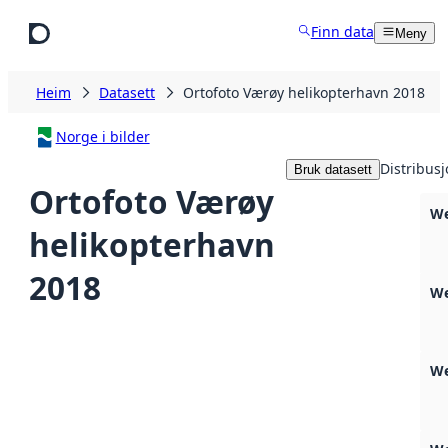
Hopp til hovudinnhald
Finn data
Meny
Heim
Datasett
Ortofoto Værøy helikopterhavn 2018
Norge i bilder
Distribus
Bruk datasett
Ortofoto Værøy
We
helikopterhavn
2018
We
We