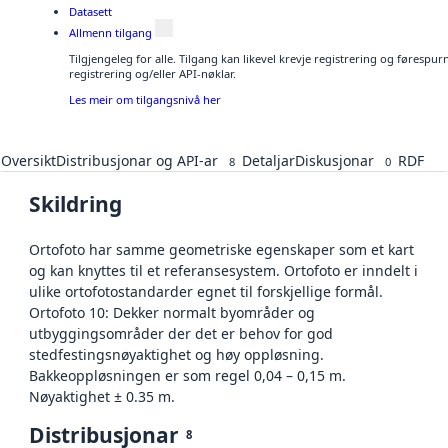
Datasett
Allmenn tilgang
Tilgjengeleg for alle. Tilgang kan likevel krevje registrering og førespu
registrering og/eller API-nøklar.
Les meir om tilgangsnivå her
Oversikt
Distribusjonar og API-ar
Detaljar
Diskusjonar
RDF
8
0
Skildring
Ortofoto har samme geometriske egenskaper som et kart
og kan knyttes til et referansesystem. Ortofoto er inndelt i
ulike ortofotostandarder egnet til forskjellige formål.
Ortofoto 10: Dekker normalt byområder og
utbyggingsområder der det er behov for god
stedfestingsnøyaktighet og høy oppløsning.
Bakkeoppløsningen er som regel 0,04 – 0,15 m.
Nøyaktighet ± 0.35 m.
Distribusjonar
8