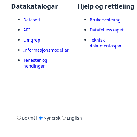
Datakatalogar
Hjelp og rettleiing
Datasett
Brukerveileiing
API
Datafellesskapet
Omgrep
Teknisk
dokumentasjon
Informasjonsmodellar
Tenester og
hendingar
Bokmål
Nynorsk
English