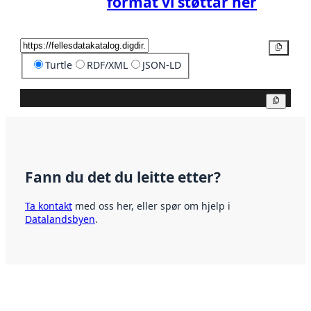
format vi støttar her
Kopier
Turtle
RDF/XML
JSON-LD
Kopier
Fann du det du leitte etter?
Ta kontakt
med oss her, eller spør om hjelp i
Datalandsbyen
.