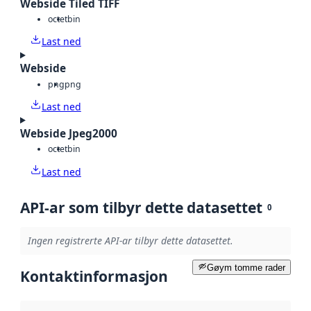
Webside Tiled TIFF
octet
bin
Last ned
Webside
png
png
Last ned
Webside Jpeg2000
octet
bin
Last ned
API-ar som tilbyr dette datasettet
0
Ingen registrerte API-ar tilbyr dette datasettet.
Gøym tomme rader
Kontaktinformasjon