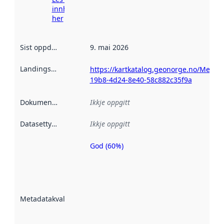
innhenting
her
Sist oppdatert
:
9. mai 2026
Landingsside
:
https://kartkatalog.geonorge.no/Metad
19b8-4d24-8e40-58c882c35f9a
Dokumentasjon
:
Ikkje oppgitt
Datasettype
:
Ikkje oppgitt
God (60%)
Metadatakvalitet
er ein indikator
på kor godt
datasettene er
beskrive ved
Metadatakvalitet
:
hjelp av
metadata.