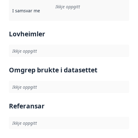
Ikkje oppgitt
I samsvar med
:
Referanse til ei implementeringsregel eller an
Lovheimler
Ikkje oppgitt
Omgrep brukte i datasettet
Ikkje oppgitt
Referansar
Ikkje oppgitt