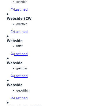
octet
bin
Last ned
Webside ECW
octet
bin
Last ned
Webside
tiff
tif
Last ned
Webside
jpeg
bin
Last ned
Webside
geotiff
bin
Last ned