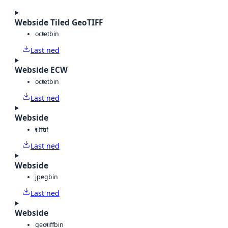
Webside Tiled GeoTIFF
octet
bin
Last ned
Webside ECW
octet
bin
Last ned
Webside
tiff
tif
Last ned
Webside
jpeg
bin
Last ned
Webside
geotiff
bin