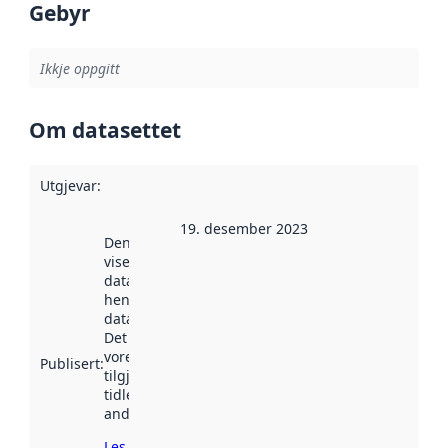
Gebyr
Ikkje oppgitt
Om datasettet
Utgjevar
:
19. desember 2023
Denne datoen
viser når
datasettet vart
henta inn av
data.norge.no.
Det kan ha
vore
Publisert
:
tilgjengeleg
tidlegare
andre stader.
Les meir om