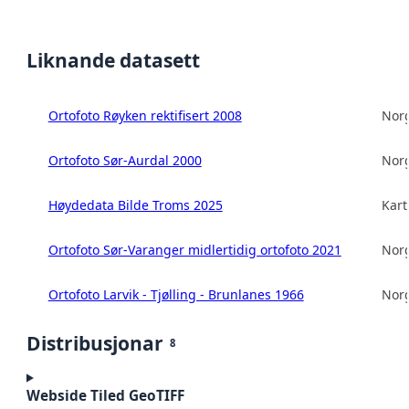
Liknande datasett
Ortofoto Røyken rektifisert 2008
Norg
Ortofoto Sør-Aurdal 2000
Norg
Høydedata Bilde Troms 2025
Kart
Ortofoto Sør-Varanger midlertidig ortofoto 2021
Norg
Ortofoto Larvik - Tjølling - Brunlanes 1966
Norg
Distribusjonar
8
Webside Tiled GeoTIFF