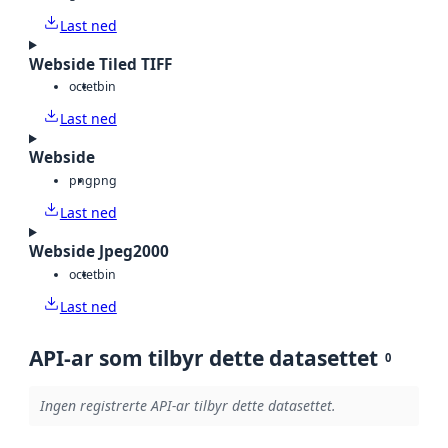
Last ned
Webside Tiled TIFF
octet
bin
Last ned
Webside
png
png
Last ned
Webside Jpeg2000
octet
bin
Last ned
API-ar som tilbyr dette datasettet
0
Ingen registrerte API-ar tilbyr dette datasettet.