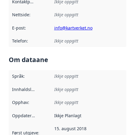
Kontaktpunkt
:
Ikkje oppgitt
Nettside
:
Ikkje oppgitt
E-post
:
info@kartverket.no
Telefon
:
Ikkje oppgitt
Om dataane
Språk
:
Ikkje oppgitt
Innhaldsleverandørar
Ikkje oppgitt
:
Opphav
:
Ikkje oppgitt
Oppdateringsfrekvens
Ikkje Planlagt
:
15. august 2018
Først utgjeve
:
Denne datoen seier når dataa i dette datasettet 