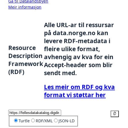
Gå til Datalandsbyen
Meir informasjon
Alle URL-ar til ressursar
på data.norge.no kan
levere RDF-metadata i
Resource
fleire ulike format,
Description
avhengig av kva for ein
Framework
Accept-header som blir
(RDF)
sendt med.
Les meir om RDF og kva
format vi støttar her
Kopier
Turtle
RDF/XML
JSON-LD