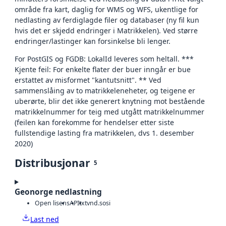
område fra kart, daglig for WMS og WFS, ukentlige for
nedlasting av ferdiglagde filer og databaser (ny fil kun
hvis det er skjedd endringer i Matrikkelen). Ved større
endringer/lastinger kan forsinkelse bli lenger.
For PostGIS og FGDB: LokalId leveres som heltall. ***
Kjente feil: For enkelte flater der buer inngår er bue
erstattet av misformet "kantutsnitt". ** Ved
sammenslåing av to matrikkeleneheter, og teigene er
uberørte, blir det ikke generert knytning mot bestående
matrikkelnummer for teig med utgått matrikkelnummer
(feilen kan forekomme for hendelser etter siste
fullstendige lasting fra matrikkelen, dvs 1. desember
2020)
Distribusjonar
5
Geonorge nedlastning
Open lisens
API
txt
vnd.sosi
Last ned