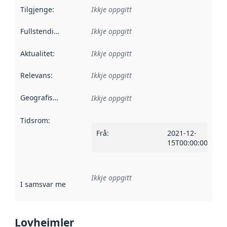
Tilgjenge
:
Ikkje oppgitt
Fullstendigheit
:
Ikkje oppgitt
Aktualitet
:
Ikkje oppgitt
Relevans
:
Ikkje oppgitt
Geografisk område
:
Ikkje oppgitt
Tidsrom
:
Frå
:
2021-12-
15T00:00:00Z
Ikkje oppgitt
I samsvar med
:
Referanse til ei implementeringsregel eller an
Lovheimler