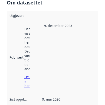
Om datasettet
Utgjevar
:
19. desember 2023
Denne datoen
viser når
datasettet vart
henta inn av
data.norge.no.
Det kan ha
vore
Publisert
:
tilgjengeleg
tidlegare
andre stader.
Les meir om
innhenting
her
Sist oppdatert
:
9. mai 2026