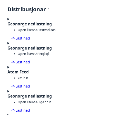
Distribusjonar
5
Geonorge nedlastning
Open lisens
API
txt
vnd.sosi
Last ned
Geonorge nedlastning
Open lisens
API
sql
sql
Last ned
Atom Feed
xml
bin
Last ned
Geonorge nedlastning
Open lisens
API
gdb
bin
Last ned