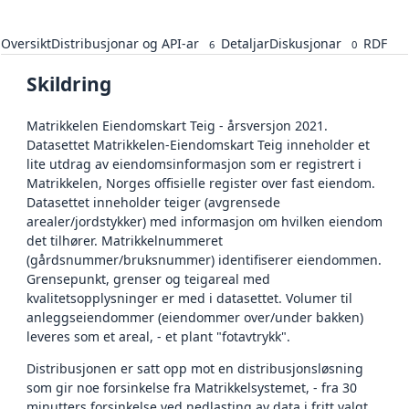
Oversikt
Distribusjonar og API-ar
Detaljar
Diskusjonar
RDF
6
0
Skildring
Matrikkelen Eiendomskart Teig - årsversjon 2021.
Datasettet Matrikkelen-Eiendomskart Teig inneholder et
lite utdrag av eiendomsinformasjon som er registrert i
Matrikkelen, Norges offisielle register over fast eiendom.
Datasettet inneholder teiger (avgrensede
arealer/jordstykker) med informasjon om hvilken eiendom
det tilhører. Matrikkelnummeret
(gårdsnummer/bruksnummer) identifiserer eiendommen.
Grensepunkt, grenser og teigareal med
kvalitetsopplysninger er med i datasettet. Volumer til
anleggseiendommer (eiendommer over/under bakken)
leveres som et areal, - et plant "fotavtrykk".
Distribusjonen er satt opp mot en distribusjonsløsning
som gir noe forsinkelse fra Matrikkelsystemet, - fra 30
minutters forsinkelse ved nedlasting av data i fritt valgt