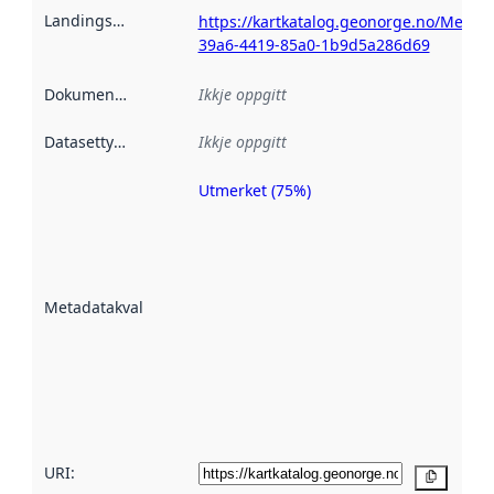
Landingsside
:
https://kartkatalog.geonorge.no/Metad
39a6-4419-85a0-1b9d5a286d69
Dokumentasjon
:
Ikkje oppgitt
Datasettype
:
Ikkje oppgitt
Utmerket (75%)
Metadatakvalitet
er ein indikator
på kor godt
datasettene er
beskrive ved
Metadatakvalitet
:
hjelp av
metadata.
Les meir om
metadatakvalitet
her
URI:
Kopier