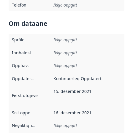
Telefon
:
Ikkje oppgitt
Om dataane
Språk
:
Ikkje oppgitt
Innhaldsleverandørar
Ikkje oppgitt
:
Opphav
:
Ikkje oppgitt
Oppdateringsfrekvens
Kontinuerleg Oppdatert
:
15. desember 2021
Først utgjeve
:
Denne datoen seier når dataa i dette datasettet 
Sist oppdatert
:
16. desember 2021
Nøyaktigheit
:
Ikkje oppgitt