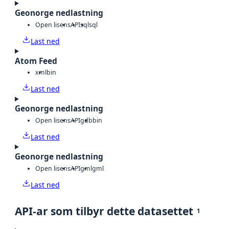
Geonorge nedlastning
Open lisens
API
sql
sql
Last ned
Atom Feed
xml
bin
Last ned
Geonorge nedlastning
Open lisens
API
gdb
bin
Last ned
Geonorge nedlastning
Open lisens
API
gml
gml
Last ned
API-ar som tilbyr dette datasettet
1