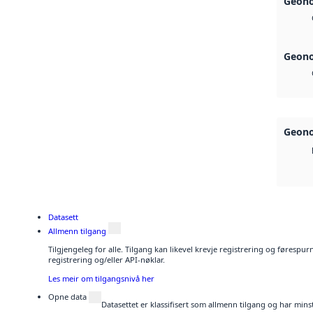
Geono
Geono
Geono
Datasett
Allmenn tilgang
Tilgjengeleg for alle. Tilgang kan likevel krevje registrering og førespu
registrering og/eller API-nøklar.
Les meir om tilgangsnivå her
Opne data
Datasettet er klassifisert som allmenn tilgang og har mins