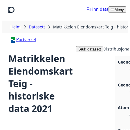
Hopp til hovudinnhald
Finn data
Meny
Heim
Datasett
Matrikkelen Eiendomskart Teig - histor
Kartverket
Distribusjona
Bruk datasett
Matrikkelen
Geono
Eiendomskart
Teig -
Geono
historiske
data 2021
Atom