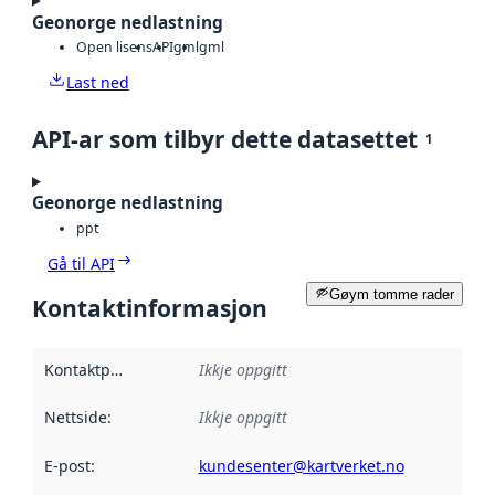
Geonorge nedlastning
Open lisens
API
gml
gml
Last ned
API-ar som tilbyr dette datasettet
1
Geonorge nedlastning
ppt
Gå til API
Gøym tomme rader
Kontaktinformasjon
Kontaktpunkt
:
Ikkje oppgitt
Nettside
:
Ikkje oppgitt
E-post
:
kundesenter@kartverket.no