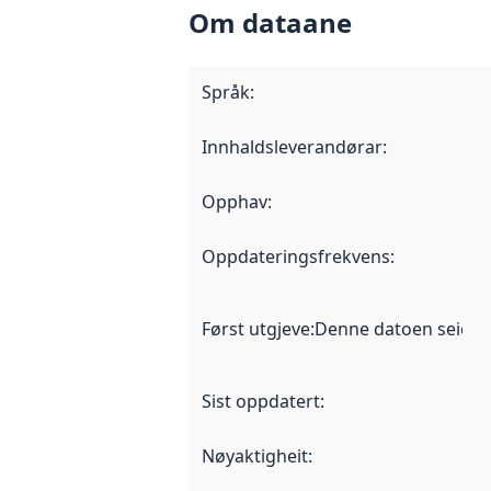
Om dataane
Språk
:
Innhaldsleverandørar
:
Opphav
:
Oppdateringsfrekvens
:
Først utgjeve
:
Denne datoen seier nå
Sist oppdatert
:
Nøyaktigheit
: