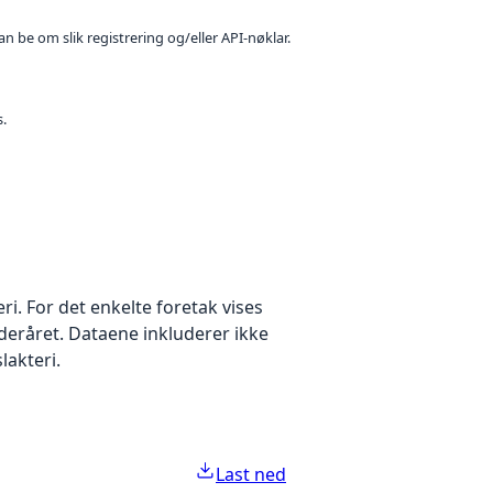
n be om slik registrering og/eller API-nøklar.
s.
eri. For det enkelte foretak vises
deråret. Dataene inkluderer ikke
slakteri.
Last ned