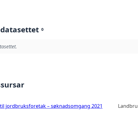
 datasettet
0
tasettet.
ssursar
 til jordbruksforetak – søknadsomgang 2021
Landbru