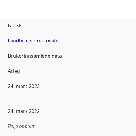
Norsk
Landbruksdirektoratet
Brukerinnsamlede data
Årleg
24. mars 2022
r dataa i dette datasettet først blei utgitt. Det kan ha skje
24. mars 2022
Ikkje oppgitt