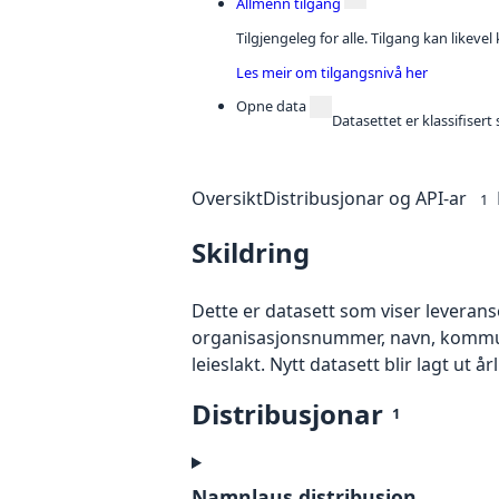
Allmenn tilgang
Tilgjengeleg for alle. Tilgang kan likeve
Les meir om tilgangsnivå her
Opne data
Datasettet er klassifiser
Oversikt
Distribusjonar og API-ar
1
Skildring
Dette er datasett som viser leveranser
organisasjonsnummer, navn, kommunen
leieslakt. Nytt datasett blir lagt ut år
Distribusjonar
1
Namnlaus distribusjon