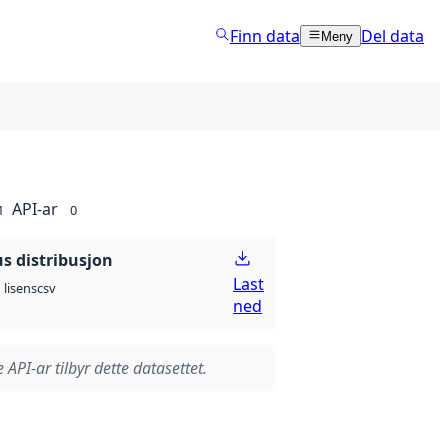
Finn data
Del data
Meny
API-ar
1
0
 distribusjon
Last
csv
lisens
ned
 API-ar tilbyr dette datasettet.