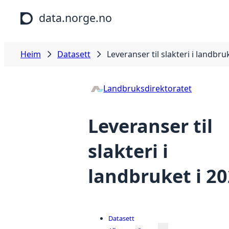
Hopp til hovudinnhald
data.norge.no
Heim
Datasett
Leveranser til slakteri i landbru
Landbruksdirektoratet
Leveranser til
slakteri i
landbruket i 2
Datasett