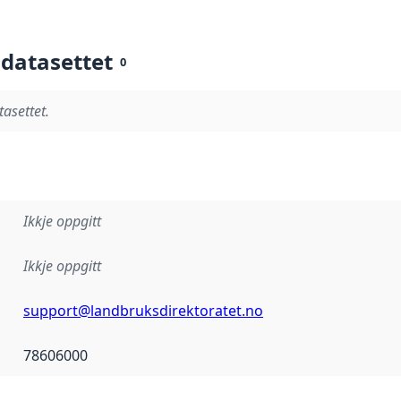
 datasettet
0
tasettet.
Ikkje oppgitt
Ikkje oppgitt
support@landbruksdirektoratet.no
78606000