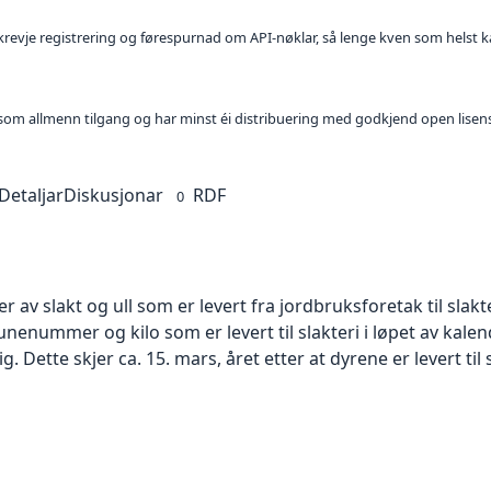
l krevje registrering og førespurnad om API-nøklar, så lenge kven som helst ka
t som allmenn tilgang og har minst éi distribuering med godkjend open lisen
Detaljar
Diskusjonar
RDF
0
 av slakt og ull som er levert fra jordbruksforetak til slakt
ummer og kilo som er levert til slakteri i løpet av kalen
lig. Dette skjer ca. 15. mars, året etter at dyrene er levert til 