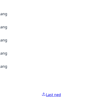
gang
gang
gang
gang
gang
Last ned