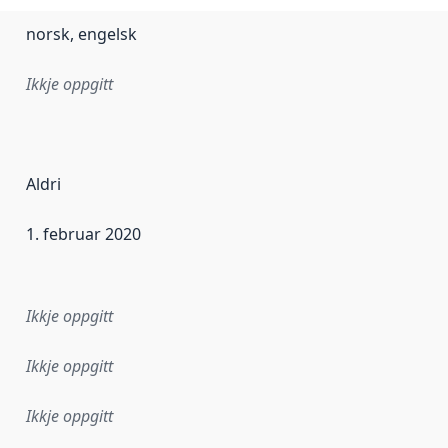
norsk, engelsk
Ikkje oppgitt
Aldri
1. februar 2020
r dataa i dette datasettet først blei utgitt. Det kan ha skje
Ikkje oppgitt
Ikkje oppgitt
Ikkje oppgitt