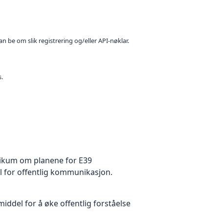
n be om slik registrering og/eller API-nøklar.
s.
blikum om planene for E39
l for offentlig kommunikasjon.
del for å øke offentlig forståelse