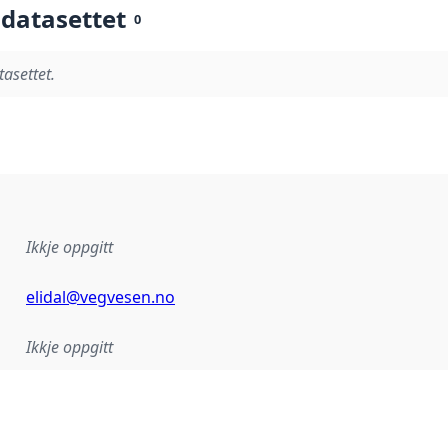
 datasettet
0
tasettet.
Ikkje oppgitt
elidal@vegvesen.no
Ikkje oppgitt