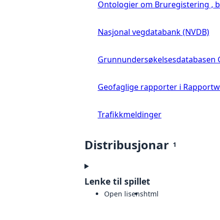
Ontologier om Bruregistering ,
Nasjonal vegdatabank (NVDB)
Grunnundersøkelsesdatabasen
Geofaglige rapporter i Rapport
Trafikkmeldinger
Distribusjonar
1
Lenke til spillet
Open lisens
html