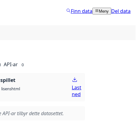
Finn data
Del data
Meny
API-ar
1
0
spillet
Last
html
lisens
ned
 API-ar tilbyr dette datasettet.