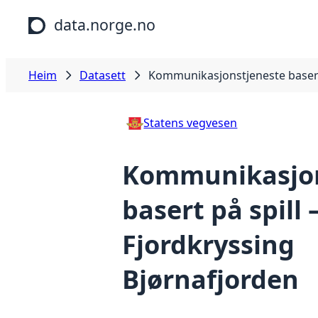
Hopp til hovudinnhald
data.norge.no
Heim
Datasett
Kommunikasjonstjeneste basert 
Statens vegvesen
Kommunikasjon
basert på spill 
Fjordkryssing
Bjørnafjorden