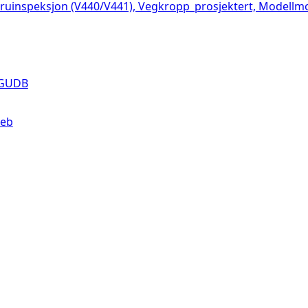
 bruinspeksjon (V440/V441), Vegkropp_prosjektert, Modell
 GUDB
web