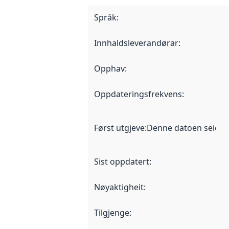
Språk
:
Innhaldsleverandørar
:
Opphav
:
Oppdateringsfrekvens
:
Først utgjeve
:
Denne datoen seier nå
Sist oppdatert
:
Nøyaktigheit
:
Tilgjenge
: