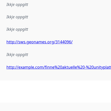
Ikkje oppgitt
Ikkje oppgitt
Ikkje oppgitt
http://sws.geonames.org/3144096/
Ikkje oppgitt
http://example.com/finne%20aktuelle%20-%20unityplat
lementeringsregel eller anna spesifikasjon som ligg til grun