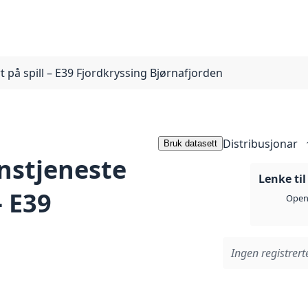
på spill – E39 Fjordkryssing Bjørnafjorden
Distribusjonar
Bruk datasett
stjeneste
Lenke til 
– E39
Open 
Ingen registrerte