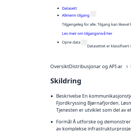
Datasett
Allmenn tilgang
Tilgjengeleg for alle. Tilgang kan likeve
Les meir om tilgangsnivå her
Opne data
Datasettet er klassifiser
Oversikt
Distribusjonar og API-ar
1
Skildring
Beskrivelse En kommunikasjonstjen
Fjordkryssing Bjørnafjorden. Løs
Tjenesten er utviklet som del av et
Formål Å utforske og demonstrere
av komplekse infrastrukturprosjek