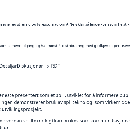
l krevje registrering og førespurnad om API-nøklar, så lenge kven som helst ka
t som allmenn tilgang og har minst éi distribuering med godkjend open lisen
Detaljar
Diskusjonar
RDF
0
este presentert som et spill, utviklet for å informere pu
ningen demonstrerer bruk av spillteknologi som virkemidde
 utviklingsprosjekt.
 hvordan spillteknologi kan brukes som kommunikasjonsmid
ter.