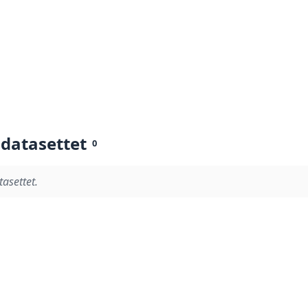
 datasettet
0
tasettet.