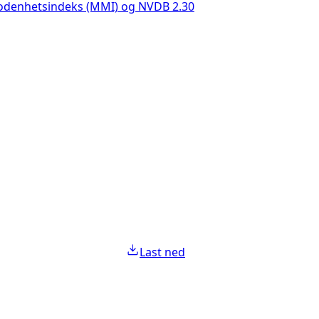
modenhetsindeks (MMI) og NVDB 2.30
Statens vegvese
Statens vegvese
Statens vegvese
Statens vegvese
Statens vegvese
Last ned