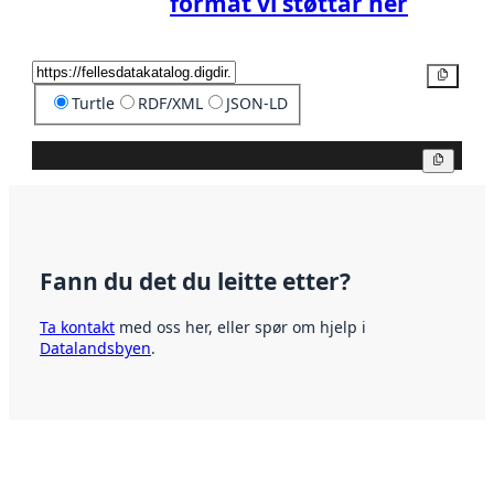
format vi støttar her
Kopier
Turtle
RDF/XML
JSON-LD
Kopier
Fann du det du leitte etter?
Ta kontakt
med oss her, eller spør om hjelp i
Datalandsbyen
.