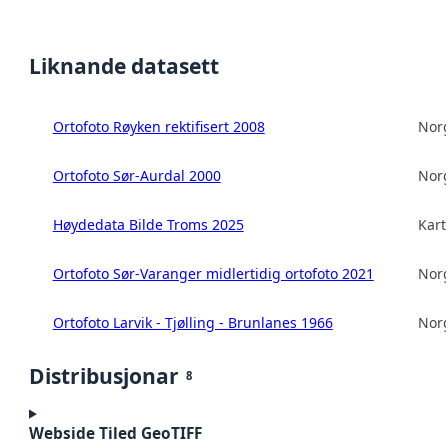
Liknande datasett
Ortofoto Røyken rektifisert 2008
Norg
Ortofoto Sør-Aurdal 2000
Norg
Høydedata Bilde Troms 2025
Kart
Ortofoto Sør-Varanger midlertidig ortofoto 2021
Norg
Ortofoto Larvik - Tjølling - Brunlanes 1966
Norg
Distribusjonar
8
Webside Tiled GeoTIFF