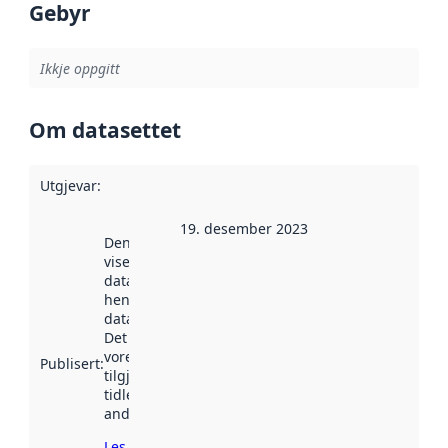
Gebyr
Ikkje oppgitt
Om datasettet
Utgjevar
:
19. desember 2023
Denne datoen
viser når
datasettet vart
henta inn av
data.norge.no.
Det kan ha
vore
Publisert
:
tilgjengeleg
tidlegare
andre stader.
Les meir om