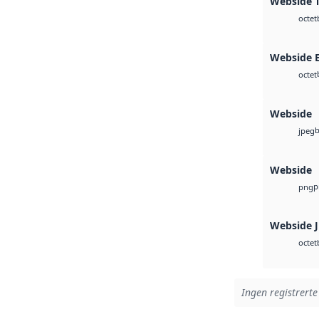
Webside T
octet
Webside 
octet
Webside
b
jpeg
Webside
p
png
Webside 
octet
Ingen registrerte 