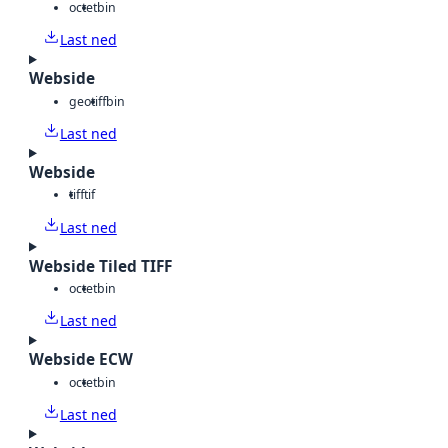
octet
bin
Last ned
Webside
geotiff
bin
Last ned
Webside
tiff
tif
Last ned
Webside Tiled TIFF
octet
bin
Last ned
Webside ECW
octet
bin
Last ned