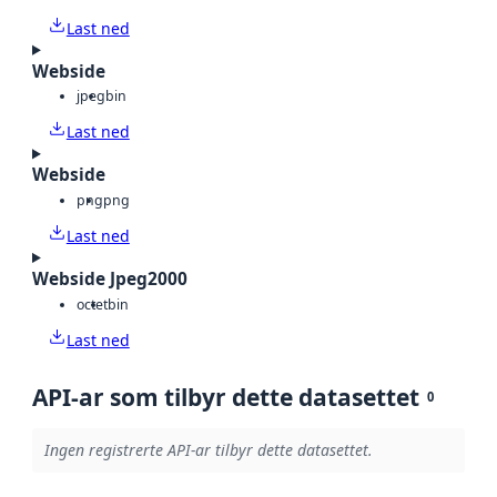
Last ned
Webside
jpeg
bin
Last ned
Webside
png
png
Last ned
Webside Jpeg2000
octet
bin
Last ned
API-ar som tilbyr dette datasettet
0
Ingen registrerte API-ar tilbyr dette datasettet.