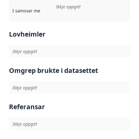
Ikkje oppgitt
I samsvar med
:
Referanse til ei implementeringsregel eller an
Lovheimler
Ikkje oppgitt
Omgrep brukte i datasettet
Ikkje oppgitt
Referansar
Ikkje oppgitt