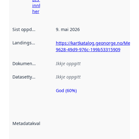
innhenting
her
Sist oppdatert
:
9. mai 2026
Landingsside
:
https://kartkatalog.geonorge.no/Metad
9628-49d9-976c-199b53315909
Dokumentasjon
:
Ikkje oppgitt
Datasettype
:
Ikkje oppgitt
God (60%)
Metadatakvalitet
er ein indikator
på kor godt
datasettene er
beskrive ved
Metadatakvalitet
:
hjelp av
metadata.