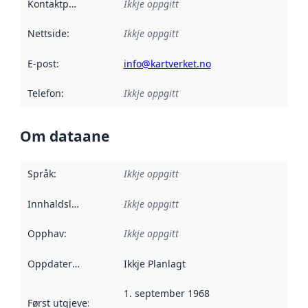
Kontaktpunkt
:
Ikkje oppgitt
Nettside
:
Ikkje oppgitt
E-post
:
info@kartverket.no
Telefon
:
Ikkje oppgitt
Om dataane
Språk
:
Ikkje oppgitt
Innhaldsleverandørar
Ikkje oppgitt
:
Opphav
:
Ikkje oppgitt
Oppdateringsfrekvens
Ikkje Planlagt
:
1. september 1968
Først utgjeve
:
Denne datoen seier når dataa i dette datasettet 