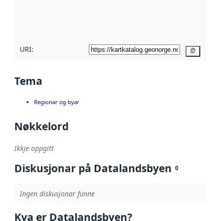
Les meir om
metadatakvalitet
her
URI:
Kopier
Tema
Regionar og byar
Nøkkelord
Ikkje oppgitt
Diskusjonar på Datalandsbyen
0
Ingen diskusjonar funne
Kva er Datalandsbyen?