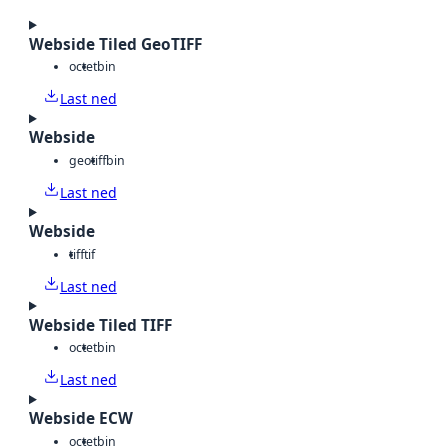
Webside Tiled GeoTIFF
octet
bin
Last ned
Webside
geotiff
bin
Last ned
Webside
tiff
tif
Last ned
Webside Tiled TIFF
octet
bin
Last ned
Webside ECW
octet
bin