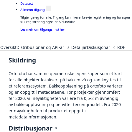
Datasett
Allmenn tilgang
Tilgjengeleg for alle. Tilgang kan likevel krevje registrering og føresp
slik registrering og/eller API-nøklar.
Les meir om tilgangsnivå her
Oversikt
Distribusjonar og API-ar
Detaljar
Diskusjonar
RDF
8
0
Skildring
Ortofoto har samme geometriske egenskaper som et kart
for alle objekter lokalisert på bakkenivå og kan knyttes til
et referansesystem. Bakkeoppløsning på ortofoto varierer
og er oppgitt i metadataene. For prosjekter gjennomført
før 2020, vil nøyaktigheten variere fra 0,5-2 m avhengig
av bakkeoppløsning og benyttet terrengmodell. Fra 2020
er nøyaktigheten til produktet oppgitt i
metadatainformasjonen.
Distribusjonar
8