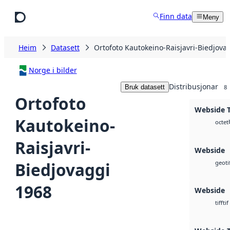
Hopp til hovudinnhald
Finn data
Meny
Heim
Datasett
Ortofoto Kautokeino-Raisjavri-Biedjova
Norge i bilder
Distribusjonar
Bruk datasett
8
Ortofoto
Webside T
Kautokeino-
octet
Raisjavri-
Webside
Biedjovaggi
geoti
1968
Webside
tif
tiff