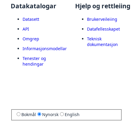
Datakatalogar
Hjelp og rettleiing
Datasett
Brukerveileiing
API
Datafellesskapet
Omgrep
Teknisk
dokumentasjon
Informasjonsmodellar
Tenester og
hendingar
Bokmål
Nynorsk
English