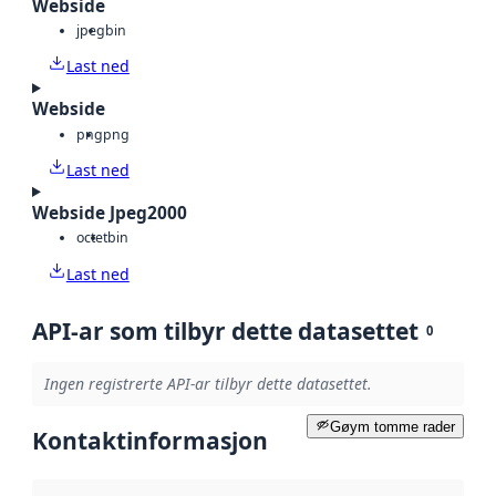
Webside
jpeg
bin
Last ned
Webside
png
png
Last ned
Webside Jpeg2000
octet
bin
Last ned
API-ar som tilbyr dette datasettet
0
Ingen registrerte API-ar tilbyr dette datasettet.
Gøym tomme rader
Kontaktinformasjon