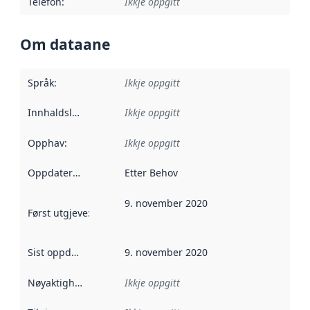
Telefon
:
Ikkje oppgitt
Om dataane
Språk
:
Ikkje oppgitt
Innhaldsleverandørar
Ikkje oppgitt
:
Opphav
:
Ikkje oppgitt
Oppdateringsfrekvens
Etter Behov
:
9. november 2020
Først utgjeve
:
Denne datoen seier når dataa i dette datasettet 
Sist oppdatert
:
9. november 2020
Nøyaktigheit
:
Ikkje oppgitt