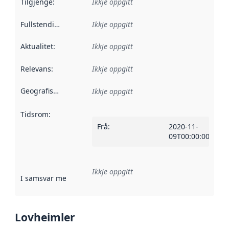
Tilgjenge
:
Ikkje oppgitt
Fullstendigheit
:
Ikkje oppgitt
Aktualitet
:
Ikkje oppgitt
Relevans
:
Ikkje oppgitt
Geografisk område
:
Ikkje oppgitt
Tidsrom
:
Frå
:
2020-11-
09T00:00:00Z
Ikkje oppgitt
I samsvar med
:
Referanse til ei implementeringsregel eller an
Lovheimler