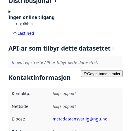
Distribusjonar
1
Ingen online tilgang
gdb
bin
Last ned
API-ar som tilbyr dette datasettet
0
Ingen registrerte API-ar tilbyr dette datasettet.
Gøym tomme rader
Kontaktinformasjon
Kontaktpunkt
:
Ikkje oppgitt
Nettside
:
Ikkje oppgitt
E-post
:
metadataansvarlig@ngu.no