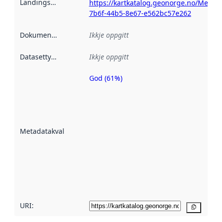
Landingsside
:
https://kartkatalog.geonorge.no/Metad
7b6f-44b5-8e67-e562bc57e262
Dokumentasjon
:
Ikkje oppgitt
Datasettype
:
Ikkje oppgitt
God (61%)
Metadatakvalitet
er ein indikator
på kor godt
datasettene er
beskrive ved
Metadatakvalitet
:
hjelp av
metadata.
Les meir om
metadatakvalitet
her
URI:
Kopier