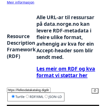
Meir informasjon
Alle URL-ar til ressursar
på data.norge.no kan
levere RDF-metadata i
Resource
fleire ulike format,
Description
avhengig av kva for ein
Framework
Accept-header som blir
(RDF)
sendt med.
Les meir om RDF og kva
format vi støttar her
Kopier
Turtle
RDF/XML
JSON-LD