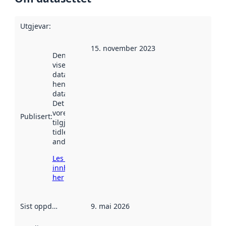
Utgjevar
:
15. november 2023
Denne datoen
viser når
datasettet vart
henta inn av
data.norge.no.
Det kan ha
vore
Publisert
:
tilgjengeleg
tidlegare
andre stader.
Les meir om
innhenting
her
Sist oppdatert
:
9. mai 2026