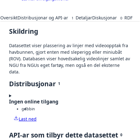
Oversikt
Distribusjonar og API-ar
Detaljar
Diskusjonar
RDF
1
0
Skildring
Datasettet viser plassering av linjer med videoopptak fra
havbunnen, gjort enten med sleperigg eller miniubåt
(ROV). Databasen viser hovedsakelig videolinjer samlet av
NGU fra NGUs eget fartøy, men også en del eksterne
data.
Distribusjonar
1
Ingen online tilgang
gdb
bin
Last ned
API-ar som tilbyr dette datasettet
0