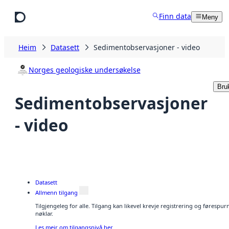
Hopp til hovudinnhald
Finn data
Meny
Heim
Datasett
Sedimentobservasjoner - video
Norges geologiske undersøkelse
Bru
Sedimentobservasjoner
- video
Datasett
Allmenn tilgang
Tilgjengeleg for alle. Tilgang kan likevel krevje registrering og førespu
nøklar.
Les meir om tilgangsnivå her