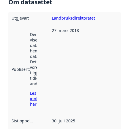
Om datasettet
Utgjevar
:
Landbruksdirektoratet
27. mars 2018
Denne datoen
viser når
datasettet vart
henta inn av
data.norge.no.
Det kan ha
vore
Publisert
:
tilgjengeleg
tidlegare
andre stader.
Les meir om
innhenting
her
Sist oppdatert
:
30. juli 2025