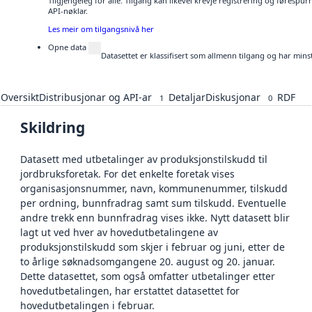
Tilgjengeleg for alle. Tilgang kan likevel krevje registrering og førespu
API-nøklar.
Les meir om tilgangsnivå her
Opne data
Datasettet er klassifisert som allmenn tilgang og har mins
Oversikt
Distribusjonar og API-ar
Detaljar
Diskusjonar
RDF
1
0
Skildring
Datasett med utbetalinger av produksjonstilskudd til
jordbruksforetak. For det enkelte foretak vises
organisasjonsnummer, navn, kommunenummer, tilskudd
per ordning, bunnfradrag samt sum tilskudd. Eventuelle
andre trekk enn bunnfradrag vises ikke. Nytt datasett blir
lagt ut ved hver av hovedutbetalingene av
produksjonstilskudd som skjer i februar og juni, etter de
to årlige søknadsomgangene 20. august og 20. januar.
Dette datasettet, som også omfatter utbetalinger etter
hovedutbetalingen, har erstattet datasettet for
hovedutbetalingen i februar.