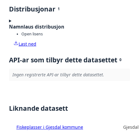
Distribusjonar
1
Namnlaus distribusjon
Open lisens
Last ned
API-ar som tilbyr dette datasettet
0
Ingen registrerte API-ar tilbyr dette datasettet.
Liknande datasett
Fiskeplasser i Gjesdal kommune
Gjesda