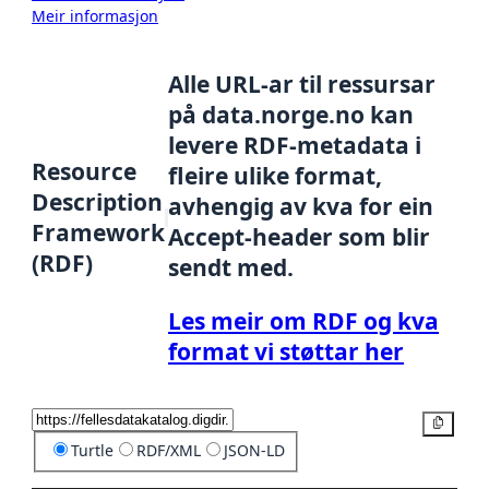
Meir informasjon
Alle URL-ar til ressursar
på data.norge.no kan
levere RDF-metadata i
Resource
fleire ulike format,
Description
avhengig av kva for ein
Framework
Accept-header som blir
(RDF)
sendt med.
Les meir om RDF og kva
format vi støttar her
Kopier
Turtle
RDF/XML
JSON-LD