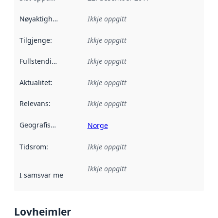
Nøyaktigheit
:
Ikkje oppgitt
Tilgjenge
:
Ikkje oppgitt
Fullstendigheit
:
Ikkje oppgitt
Aktualitet
:
Ikkje oppgitt
Relevans
:
Ikkje oppgitt
Geografisk område
:
Norge
Tidsrom
:
Ikkje oppgitt
Ikkje oppgitt
I samsvar med
:
Referanse til ei implementeringsregel eller an
Lovheimler