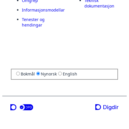
Omgrep
Teknisk
dokumentasjon
Informasjonsmodellar
Tenester og
hendingar
Bokmål
Nynorsk
English
ei teneste frå