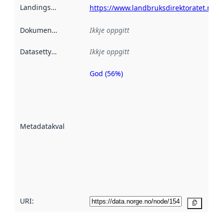
Landingsside
:
https://www.landbruksdirektoratet.no
Dokumentasjon
:
Ikkje oppgitt
Datasettype
:
Ikkje oppgitt
God (56%)
Metadatakvalitet
er ein indikator
på kor godt
datasettene er
beskrive ved
Metadatakvalitet
:
hjelp av
metadata.
Les meir om
metadatakvalitet
her
URI:
Kopier