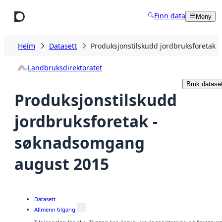
Hopp til hovudinnhald
Finn data
Meny
Heim
Datasett
Produksjonstilskudd jordbruksforetak
Landbruksdirektoratet
Bruk dataset
Produksjonstilskudd
jordbruksforetak -
søknadsomgang
august 2015
Datasett
Allmenn tilgang