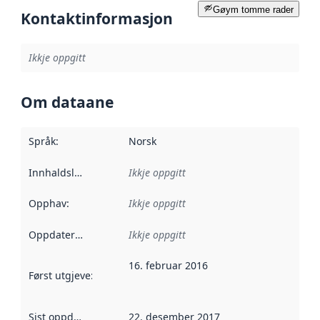
Gøym tomme rader
Kontaktinformasjon
Ikkje oppgitt
Om dataane
Språk
:
Norsk
Innhaldsleverandørar
Ikkje oppgitt
:
Opphav
:
Ikkje oppgitt
Oppdateringsfrekvens
Ikkje oppgitt
:
16. februar 2016
Først utgjeve
:
Denne datoen seier når dataa i dette datasettet 
Sist oppdatert
:
22. desember 2017