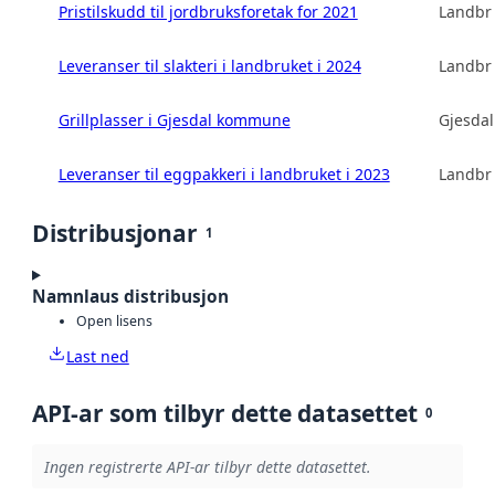
Pristilskudd til jordbruksforetak for 2021
Landbru
Leveranser til slakteri i landbruket i 2024
Landbru
Grillplasser i Gjesdal kommune
Gjesda
Leveranser til eggpakkeri i landbruket i 2023
Landbru
Distribusjonar
1
Namnlaus distribusjon
Open lisens
Last ned
API-ar som tilbyr dette datasettet
0
Ingen registrerte API-ar tilbyr dette datasettet.