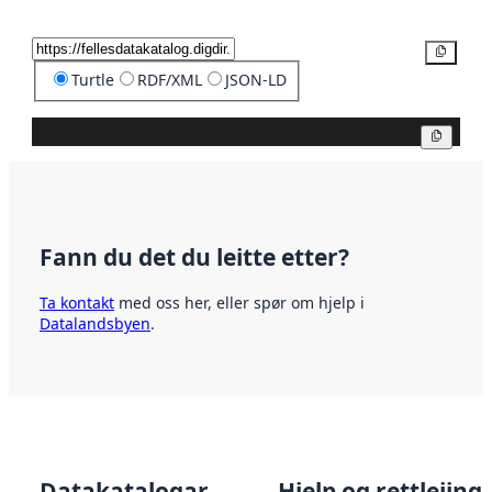
Kopier
Turtle
RDF/XML
JSON-LD
Kopier
Fann du det du leitte etter?
Ta kontakt
med oss her, eller spør om hjelp i
Datalandsbyen
.
Datakatalogar
Hjelp og rettleiing