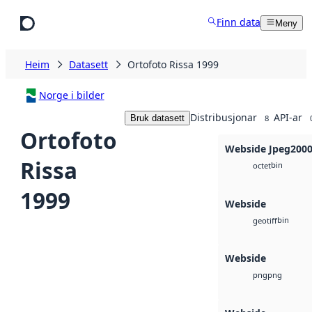
Hopp til hovudinnhald
Finn data
Meny
Heim
Datasett
Ortofoto Rissa 1999
Norge i bilder
Distribusjonar
API-ar
Bruk datasett
8
Ortofoto
Webside Jpeg200
Rissa
bin
octet
1999
Webside
bin
geotiff
Webside
png
png