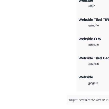
Webside
tif
tiff
Webside Tiled TIF
bin
octet
Webside ECW
bin
octet
Webside Tiled Ge
bin
octet
Webside
bin
jpeg
Ingen registrerte API-ar ti