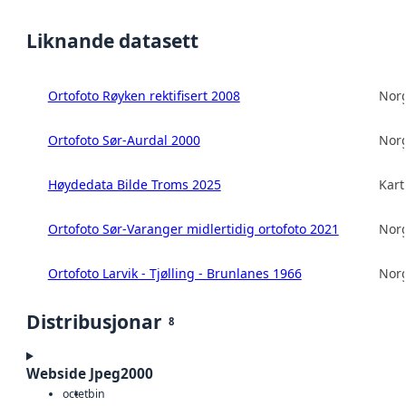
Liknande datasett
Ortofoto Røyken rektifisert 2008
Norg
Ortofoto Sør-Aurdal 2000
Norg
Høydedata Bilde Troms 2025
Kart
Ortofoto Sør-Varanger midlertidig ortofoto 2021
Norg
Ortofoto Larvik - Tjølling - Brunlanes 1966
Norg
Distribusjonar
8
Webside Jpeg2000
octet
bin