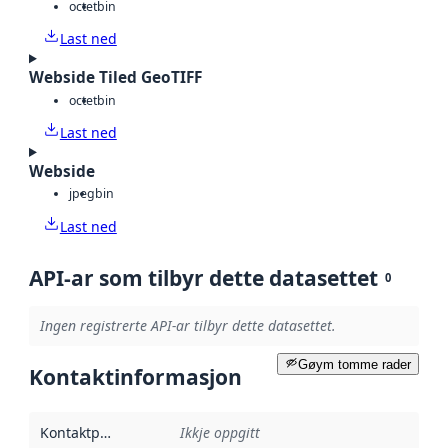
octet
bin
Last ned
Webside Tiled GeoTIFF
octet
bin
Last ned
Webside
jpeg
bin
Last ned
API-ar som tilbyr dette datasettet
0
Ingen registrerte API-ar tilbyr dette datasettet.
Gøym tomme rader
Kontaktinformasjon
Kontaktpunkt
:
Ikkje oppgitt