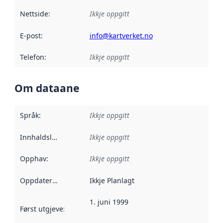
Nettside
:
Ikkje oppgitt
E-post
:
info@kartverket.no
Telefon
:
Ikkje oppgitt
Om dataane
Språk
:
Ikkje oppgitt
Innhaldsleverandørar
Ikkje oppgitt
:
Opphav
:
Ikkje oppgitt
Oppdateringsfrekvens
Ikkje Planlagt
:
1. juni 1999
Først utgjeve
:
Denne datoen seier når dataa i dette datasettet 