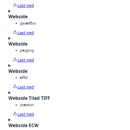
Last ned
Webside
geotiff
bin
Last ned
Webside
png
png
Last ned
Webside
tiff
tif
Last ned
Webside Tiled TIFF
octet
bin
Last ned
Webside ECW