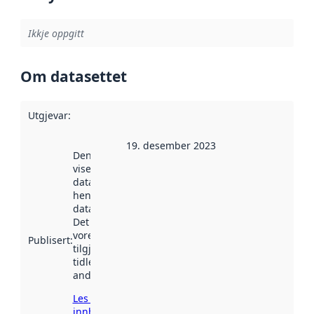
Ikkje oppgitt
Om datasettet
Utgjevar
:
19. desember 2023
Denne datoen
viser når
datasettet vart
henta inn av
data.norge.no.
Det kan ha
vore
Publisert
:
tilgjengeleg
tidlegare
andre stader.
Les meir om
innhenting