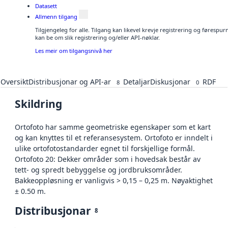
Datasett
Allmenn tilgang
Tilgjengeleg for alle. Tilgang kan likevel krevje registrering og førespu
kan be om slik registrering og/eller API-nøklar.
Les meir om tilgangsnivå her
Oversikt
Distribusjonar og API-ar
Detaljar
Diskusjonar
RDF
8
0
Skildring
Ortofoto har samme geometriske egenskaper som et kart
og kan knyttes til et referansesystem. Ortofoto er inndelt i
ulike ortofotostandarder egnet til forskjellige formål.
Ortofoto 20: Dekker områder som i hovedsak består av
tett- og spredt bebyggelse og jordbruksområder.
Bakkeoppløsning er vanligvis > 0,15 – 0,25 m. Nøyaktighet
± 0.50 m.
Distribusjonar
8