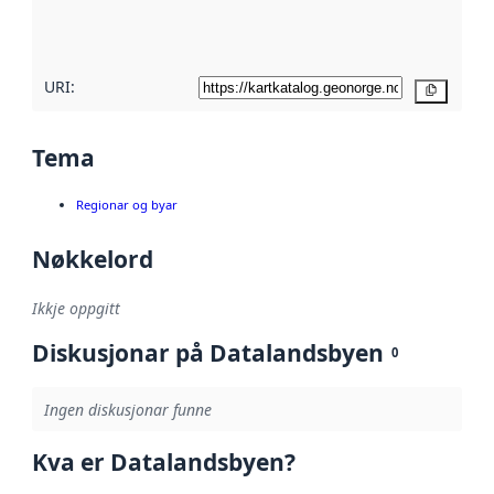
metadatakvalitet
her
URI:
Kopier
Tema
Regionar og byar
Nøkkelord
Ikkje oppgitt
Diskusjonar på Datalandsbyen
0
Ingen diskusjonar funne
Kva er Datalandsbyen?