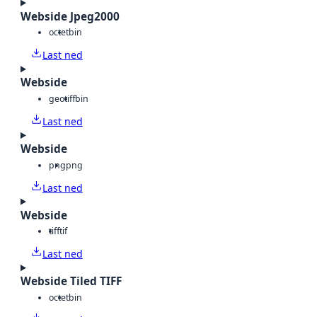
Webside Jpeg2000
octet
bin
Last ned
Webside
geotiff
bin
Last ned
Webside
png
png
Last ned
Webside
tiff
tif
Last ned
Webside Tiled TIFF
octet
bin