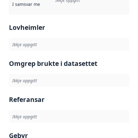
Ikkje oppgitt
I samsvar med
:
Referanse til ei implementeringsregel eller an
Lovheimler
Ikkje oppgitt
Omgrep brukte i datasettet
Ikkje oppgitt
Referansar
Ikkje oppgitt
Gebyr