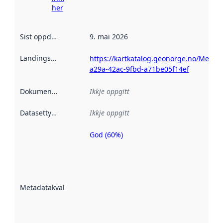
her
Sist oppdatert
:
9. mai 2026
Landingsside
:
https://kartkatalog.geonorge.no/Metad
a29a-42ac-9fbd-a71be05f14ef
Dokumentasjon
:
Ikkje oppgitt
Datasettype
:
Ikkje oppgitt
God (60%)
Metadatakvalitet
er ein indikator
på kor godt
datasettene er
beskrive ved
Metadatakvalitet
:
hjelp av
metadata.
Les meir om