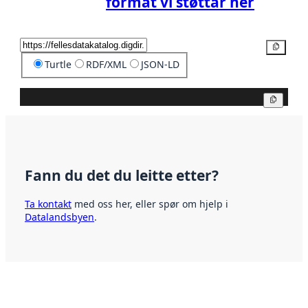
format vi støttar her
Kopier
Turtle
RDF/XML
JSON-LD
Kopier
Fann du det du leitte etter?
Ta kontakt
med oss her, eller spør om hjelp i
Datalandsbyen
.