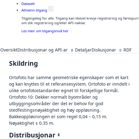
Datasett
Allmenn tilgang
Tilgjengeleg for alle. Tilgang kan likevel krevje registrering og føresp
om slik registrering og/eller API-nøklar.
Les meir om tilgangsnivå her
Oversikt
Distribusjonar og API-ar
Detaljar
Diskusjonar
RDF
8
0
Skildring
Ortofoto har samme geometriske egenskaper som et kart
og kan knyttes til et referansesystem. Ortofoto er inndelt i
ulike ortofotostandarder egnet til forskjellige formål.
Ortofoto 10: Dekker normalt byområder og
utbyggingsområder der det er behov for god
stedfestingsnøyaktighet og høy oppløsning.
Bakkeoppløsningen er som regel 0,04 – 0,15 m.
Nøyaktighet ± 0.35 m.
Distribusjonar
8