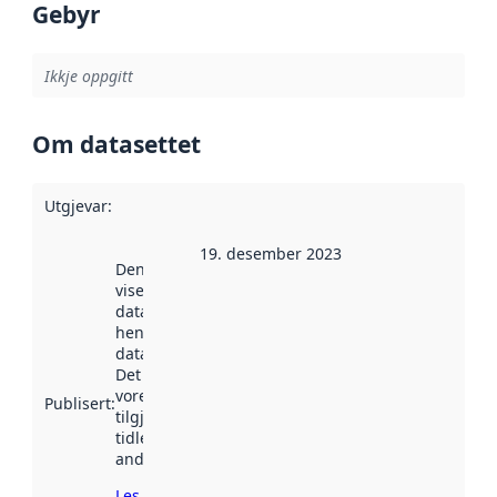
Gebyr
Ikkje oppgitt
Om datasettet
Utgjevar
:
19. desember 2023
Denne datoen
viser når
datasettet vart
henta inn av
data.norge.no.
Det kan ha
vore
Publisert
:
tilgjengeleg
tidlegare
andre stader.
Les meir om