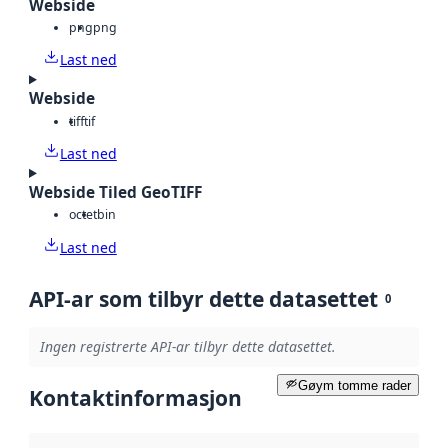
Webside
png
png
Last ned
Webside
tiff
tif
Last ned
Webside Tiled GeoTIFF
octet
bin
Last ned
API-ar som tilbyr dette datasettet
0
Ingen registrerte API-ar tilbyr dette datasettet.
Gøym tomme rader
Kontaktinformasjon