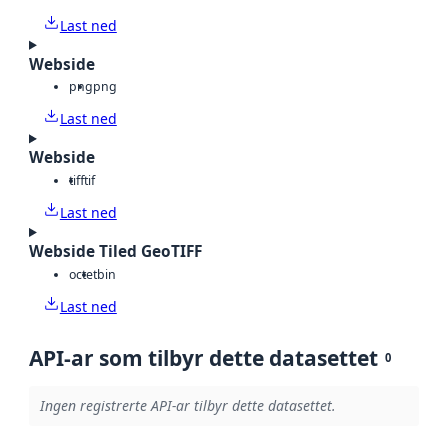
Last ned
Webside
png
png
Last ned
Webside
tiff
tif
Last ned
Webside Tiled GeoTIFF
octet
bin
Last ned
API-ar som tilbyr dette datasettet
0
Ingen registrerte API-ar tilbyr dette datasettet.