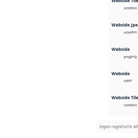
Webside Tile
bin
octet
Webside Jp
bin
octet
Webside
png
png
Webside
tif
tiff
Webside Til
bin
octet
Ingen registrerte AP