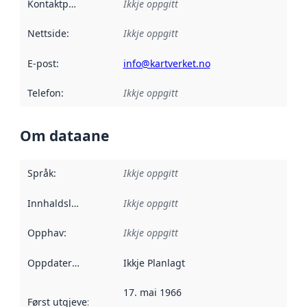
Kontaktpunkt
:
Ikkje oppgitt
Nettside
:
Ikkje oppgitt
E-post
:
info@kartverket.no
Telefon
:
Ikkje oppgitt
Om dataane
Språk
:
Ikkje oppgitt
Innhaldsleverandørar
Ikkje oppgitt
:
Opphav
:
Ikkje oppgitt
Oppdateringsfrekvens
Ikkje Planlagt
:
17. mai 1966
Først utgjeve
:
Denne datoen seier når dataa i dette datasettet 