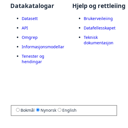
Datakatalogar
Hjelp og rettleiing
Datasett
Brukerveileiing
API
Datafellesskapet
Omgrep
Teknisk
dokumentasjon
Informasjonsmodellar
Tenester og
hendingar
Bokmål
Nynorsk
English