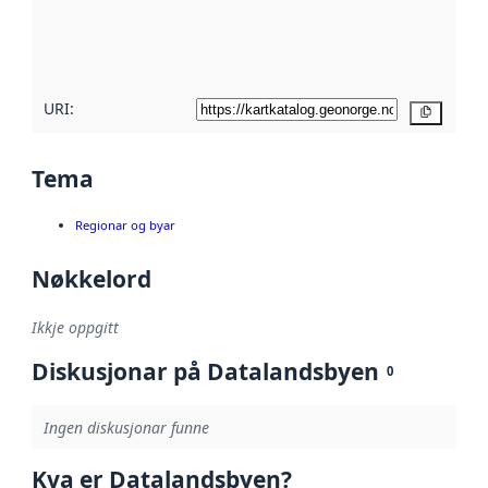
Les meir om
metadatakvalitet
her
URI:
Kopier
Tema
Regionar og byar
Nøkkelord
Ikkje oppgitt
Diskusjonar på Datalandsbyen
0
Ingen diskusjonar funne
Kva er Datalandsbyen?