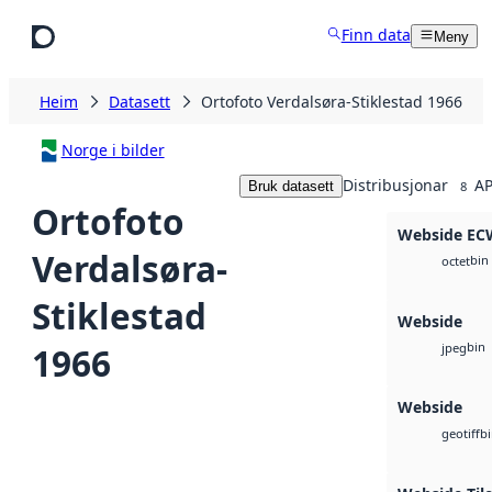
Hopp til hovudinnhald
Finn data
Meny
Heim
Datasett
Ortofoto Verdalsøra-Stiklestad 1966
Norge i bilder
Distribusjonar
AP
Bruk datasett
8
Ortofoto
Webside EC
Verdalsøra-
bin
octet
Stiklestad
Webside
bin
1966
jpeg
Webside
b
geotiff