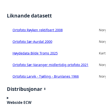
Liknande datasett
Ortofoto Røyken rektifisert 2008
Norg
Ortofoto Sør-Aurdal 2000
Norg
Høydedata Bilde Troms 2025
Kart
Ortofoto Sør-Varanger midlertidig ortofoto 2021
Norg
Ortofoto Larvik - Tjølling - Brunlanes 1966
Norg
Distribusjonar
8
Webside ECW