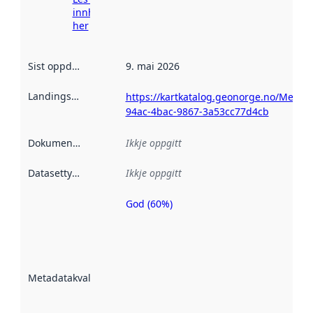
innhenting
her
Sist oppdatert
:
9. mai 2026
Landingsside
:
https://kartkatalog.geonorge.no/Metada
94ac-4bac-9867-3a53cc77d4cb
Dokumentasjon
:
Ikkje oppgitt
Datasettype
:
Ikkje oppgitt
God (60%)
Metadatakvalitet
er ein indikator
på kor godt
datasettene er
beskrive ved
Metadatakvalitet
:
hjelp av
metadata.