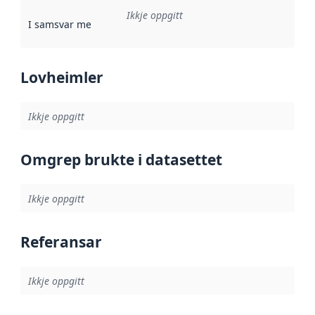
Ikkje oppgitt
I samsvar med
:
Referanse til ei implementeringsregel eller an
Lovheimler
Ikkje oppgitt
Omgrep brukte i datasettet
Ikkje oppgitt
Referansar
Ikkje oppgitt