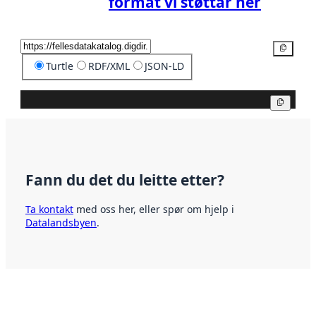
format vi støttar her
Kopier
Turtle
RDF/XML
JSON-LD
Kopier
Fann du det du leitte etter?
Ta kontakt
med oss her, eller spør om hjelp i
Datalandsbyen
.