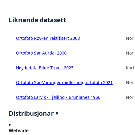
Liknande datasett
Ortofoto Røyken rektifisert 2008
Norg
Ortofoto Sør-Aurdal 2000
Norg
Høydedata Bilde Troms 2025
Kart
Ortofoto Sør-Varanger midlertidig ortofoto 2021
Norg
Ortofoto Larvik - Tjølling - Brunlanes 1966
Norg
Distribusjonar
8
Webside