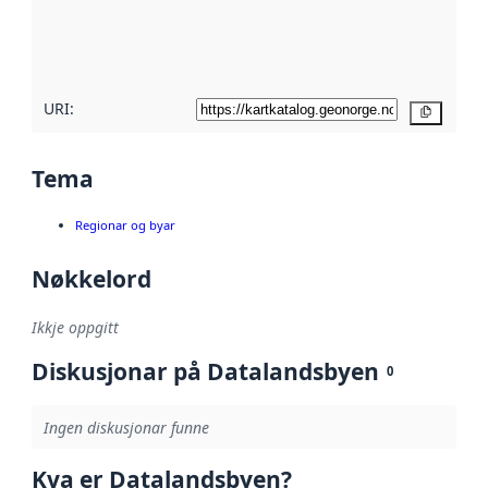
Les meir om
metadatakvalitet
her
URI:
Kopier
Tema
Regionar og byar
Nøkkelord
Ikkje oppgitt
Diskusjonar på Datalandsbyen
0
Ingen diskusjonar funne
Kva er Datalandsbyen?