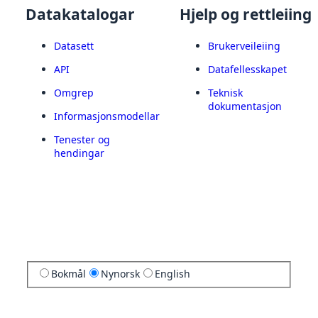
Datakatalogar
Hjelp og rettleiing
Datasett
Brukerveileiing
API
Datafellesskapet
Omgrep
Teknisk
dokumentasjon
Informasjonsmodellar
Tenester og
hendingar
Bokmål
Nynorsk
English