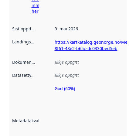
innhenting
her
Sist oppdatert
:
9. mai 2026
Landingsside
:
https://kartkatalog.geonorge.no/Metad
8f61-48e2-b65c-dc0330bed5eb
Dokumentasjon
:
Ikkje oppgitt
Datasettype
:
Ikkje oppgitt
God (60%)
Metadatakvalitet
er ein indikator
på kor godt
datasettene er
beskrive ved
Metadatakvalitet
:
hjelp av
metadata.