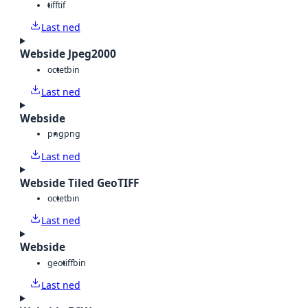
tiff
tif
Last ned
Webside Jpeg2000
octet
bin
Last ned
Webside
png
png
Last ned
Webside Tiled GeoTIFF
octet
bin
Last ned
Webside
geotiff
bin
Last ned