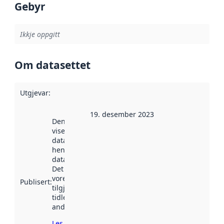
Gebyr
Ikkje oppgitt
Om datasettet
Utgjevar
:
19. desember 2023
Denne datoen
viser når
datasettet vart
henta inn av
data.norge.no.
Det kan ha
vore
Publisert
:
tilgjengeleg
tidlegare
andre stader.
Les meir om