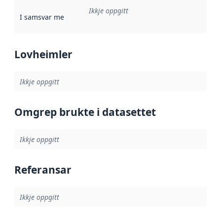
Ikkje oppgitt
I samsvar med
:
Referanse til ei implementeringsregel eller an
Lovheimler
Ikkje oppgitt
Omgrep brukte i datasettet
Ikkje oppgitt
Referansar
Ikkje oppgitt