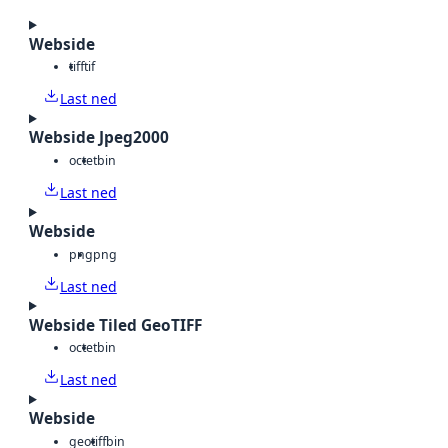
Webside
tiff
tif
Last ned
Webside Jpeg2000
octet
bin
Last ned
Webside
png
png
Last ned
Webside Tiled GeoTIFF
octet
bin
Last ned
Webside
geotiff
bin