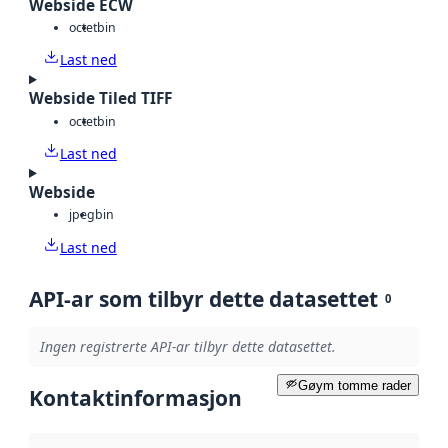
Webside ECW
octet
bin
Last ned
Webside Tiled TIFF
octet
bin
Last ned
Webside
jpeg
bin
Last ned
API-ar som tilbyr dette datasettet
0
Ingen registrerte API-ar tilbyr dette datasettet.
Gøym tomme rader
Kontaktinformasjon