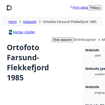
Hopp til hovudinnhald
Finn data
Meny
Heim
Datasett
Ortofoto Farsund-Flekkefjord 1985
Norge i bilder
Distribusjonar
AP
Bruk datasett
8
Ortofoto
Webside
Farsund-
tif
tiff
Flekkefjord
Webside Jp
bin
1985
octet
Webside
png
png