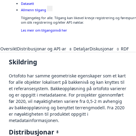
Datasett
Allmenn tilgang
Tilgjengeleg for alle. Tilgang kan likevel krevje registrering og føresp
om slik registrering og/eller API-nøklar.
Les meir om tilgangsnivå her
Oversikt
Distribusjonar og API-ar
Detaljar
Diskusjonar
RDF
8
0
Skildring
Ortofoto har samme geometriske egenskaper som et kart
for alle objekter lokalisert på bakkenivå og kan knyttes til
et referansesystem. Bakkeoppløsning på ortofoto varierer
og er oppgitt i metadataene. For prosjekter gjennomført
før 2020, vil nøyaktigheten variere fra 0,5-2 m avhengig
av bakkeoppløsning og benyttet terrengmodell. Fra 2020
er nøyaktigheten til produktet oppgitt i
metadatainformasjonen.
Distribusjonar
8