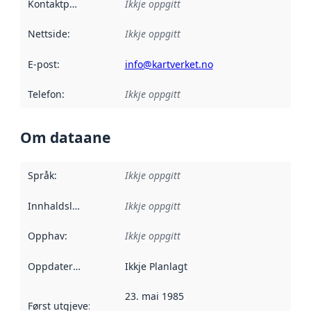
Kontaktpunkt
:
Ikkje oppgitt
Nettside
:
Ikkje oppgitt
E-post
:
info@kartverket.no
Telefon
:
Ikkje oppgitt
Om dataane
Språk
:
Ikkje oppgitt
Innhaldsleverandørar
Ikkje oppgitt
:
Opphav
:
Ikkje oppgitt
Oppdateringsfrekvens
Ikkje Planlagt
:
23. mai 1985
Først utgjeve
:
Denne datoen seier når dataa i dette datasettet 