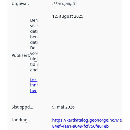
Utgjevar
:
Ikkje oppgitt
12. august 2025
Denne datoen
viser når
datasettet vart
henta inn av
data.norge.no.
Det kan ha
vore
Publisert
:
tilgjengeleg
tidlegare
andre stader.
Les meir om
innhenting
her
Sist oppdatert
:
9. mai 2026
Landingsside
:
https://kartkatalog.geonorge.no/Metad
84ef-4ae1-a049-fcf756fe01eb