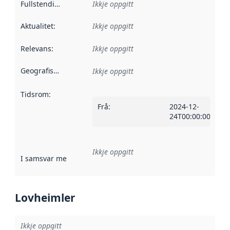
Fullstendigheit
:
Ikkje oppgitt
Aktualitet
:
Ikkje oppgitt
Relevans
:
Ikkje oppgitt
Geografisk område
:
Ikkje oppgitt
Tidsrom
:
Frå
:
2024-12-
24T00:00:00ZT00:
Ikkje oppgitt
I samsvar med
:
Referanse til ei implementeringsregel eller an
Lovheimler
Ikkje oppgitt