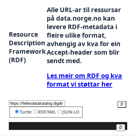
Alle URL-ar til ressursar
på data.norge.no kan
levere RDF-metadata i
Resource
fleire ulike format,
Description
avhengig av kva for ein
Framework
Accept-header som blir
(RDF)
sendt med.
Les meir om RDF og kva
format vi støttar her
Kopier
Turtle
RDF/XML
JSON-LD
Kopier