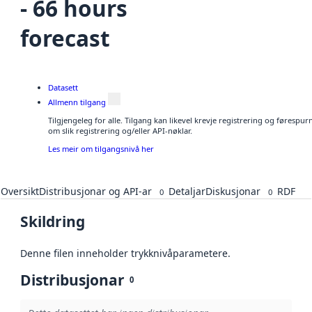
- 66 hours
forecast
Datasett
Allmenn tilgang
Tilgjengeleg for alle. Tilgang kan likevel krevje registrering og føresp
om slik registrering og/eller API-nøklar.
Les meir om tilgangsnivå her
Oversikt
Distribusjonar og API-ar
Detaljar
Diskusjonar
RDF
0
0
Skildring
Denne filen inneholder trykknivåparametere.
Distribusjonar
0