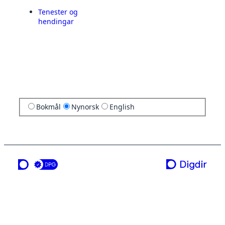
Tenester og
hendingar
Bokmål
Nynorsk
English
ei teneste frå