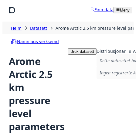
Hopp til hovudinnhald
Finn data
Meny
Heim
Datasett
Arome Arctic 2.5 km pressure level par
Namnlaus verksemd
Distribusjonar
A
Bruk datasett
0
Arome
Dette datasettet ha
Arctic 2.5
Ingen registrerte A
km
pressure
level
parameters