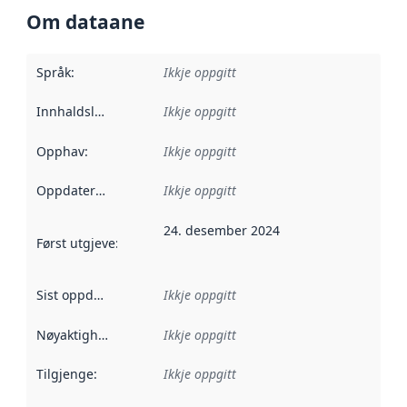
Om dataane
Språk
:
Ikkje oppgitt
Innhaldsleverandørar
Ikkje oppgitt
:
Opphav
:
Ikkje oppgitt
Oppdateringsfrekvens
Ikkje oppgitt
:
24. desember 2024
Først utgjeve
:
Denne datoen seier når dataa i dette datasettet 
Sist oppdatert
:
Ikkje oppgitt
Nøyaktigheit
:
Ikkje oppgitt
Tilgjenge
:
Ikkje oppgitt