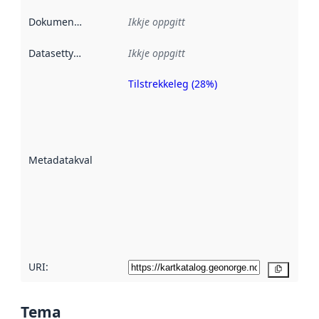
Dokumentasjon
:
Ikkje oppgitt
Datasettype
:
Ikkje oppgitt
Tilstrekkeleg (28%)
Metadatakvalitet
er ein indikator
på kor godt
datasettene er
beskrive ved
Metadatakvalitet
:
hjelp av
metadata.
Les meir om
metadatakvalitet
her
URI:
Kopier
Tema