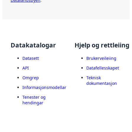
Datalandsbyen
.
Datakatalogar
Hjelp og rettleiing
Datasett
Brukerveileiing
API
Datafellesskapet
Omgrep
Teknisk
dokumentasjon
Informasjonsmodellar
Tenester og
hendingar