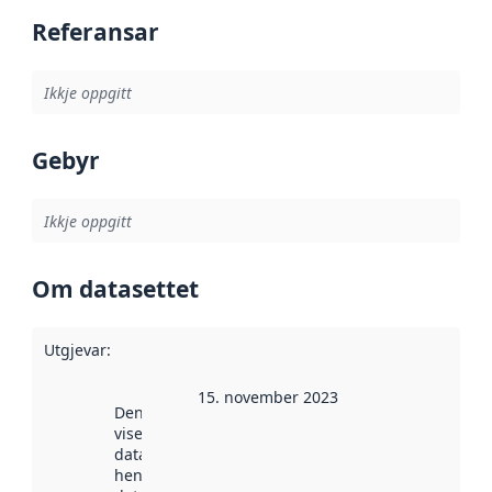
Referansar
Ikkje oppgitt
Gebyr
Ikkje oppgitt
Om datasettet
Utgjevar
:
15. november 2023
Denne datoen
viser når
datasettet vart
henta inn av