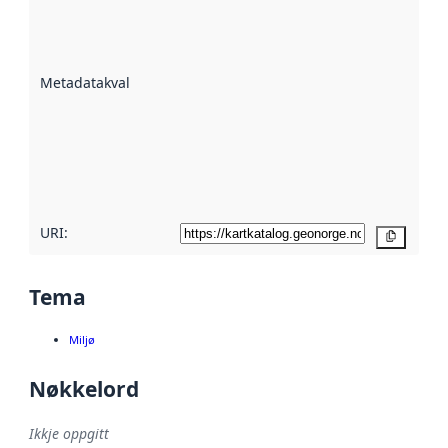
er ein indikator
på kor godt
datasettene er
beskrive ved
Metadatakvalitet
:
hjelp av
metadata.
Les meir om
metadatakvalitet
her
URI:
Kopier
Tema
Miljø
Nøkkelord
Ikkje oppgitt