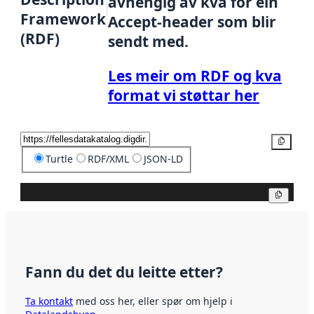
avhengig av kva for ein
Framework
Accept-header som blir
(RDF)
sendt med.
Les meir om RDF og kva
format vi støttar her
Kopier
Turtle
RDF/XML
JSON-LD
Kopier
Fann du det du leitte etter?
Ta kontakt
med oss her, eller spør om hjelp i