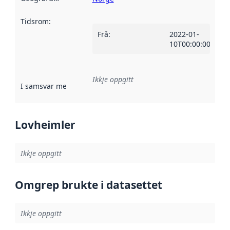
Tidsrom
:
Frå
:
2022-01-
10T00:00:00Z
Ikkje oppgitt
I samsvar med
:
Referanse til ei implementeringsregel eller an
Lovheimler
Ikkje oppgitt
Omgrep brukte i datasettet
Ikkje oppgitt