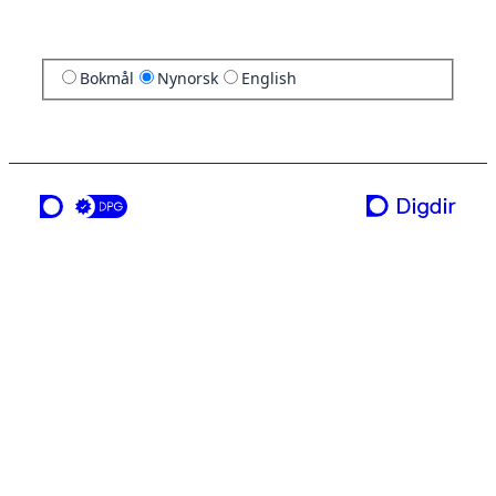
Bokmål
Nynorsk
English
ei teneste frå