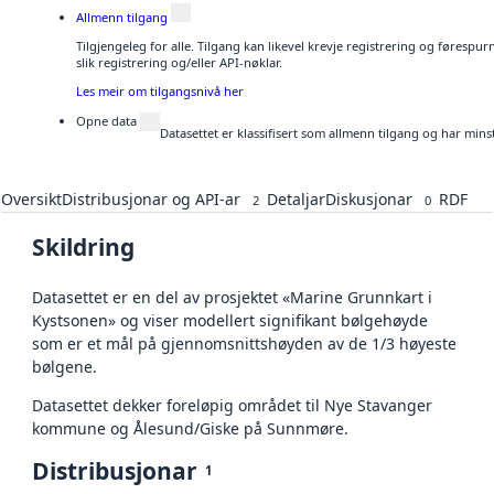
Allmenn tilgang
Tilgjengeleg for alle. Tilgang kan likevel krevje registrering og føresp
slik registrering og/eller API-nøklar.
Les meir om tilgangsnivå her
Opne data
Datasettet er klassifisert som allmenn tilgang og har mins
Oversikt
Distribusjonar og API-ar
Detaljar
Diskusjonar
RDF
2
0
Skildring
Datasettet er en del av prosjektet «Marine Grunnkart i
Kystsonen» og viser modellert signifikant bølgehøyde
som er et mål på gjennomsnittshøyden av de 1/3 høyeste
bølgene.
Datasettet dekker foreløpig området til Nye Stavanger
kommune og Ålesund/Giske på Sunnmøre.
Distribusjonar
1