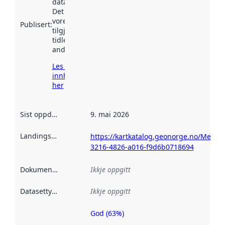
data.norge.no.
Det kan ha
vore
Publisert
:
tilgjengeleg
tidlegare
andre stader.
Les meir om
innhenting
her
Sist oppdatert
:
9. mai 2026
Landingsside
:
https://kartkatalog.geonorge.no/Metad
3216-4826-a016-f9d6b0718694
Dokumentasjon
:
Ikkje oppgitt
Datasettype
:
Ikkje oppgitt
God (63%)
Metadatakvalitet