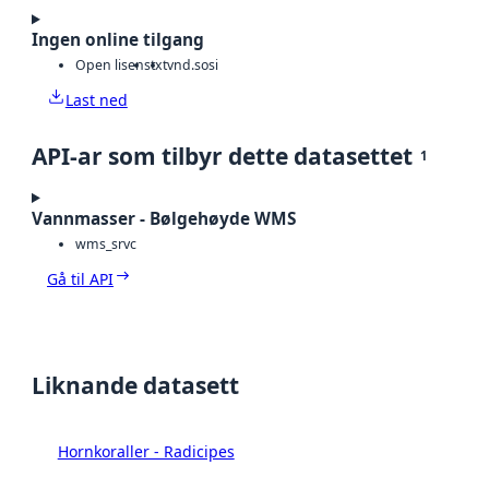
Ingen online tilgang
Open lisens
txt
vnd.sosi
Last ned
API-ar som tilbyr dette datasettet
1
Vannmasser - Bølgehøyde WMS
wms_srvc
Gå til API
Liknande datasett
Hornkoraller - Radicipes