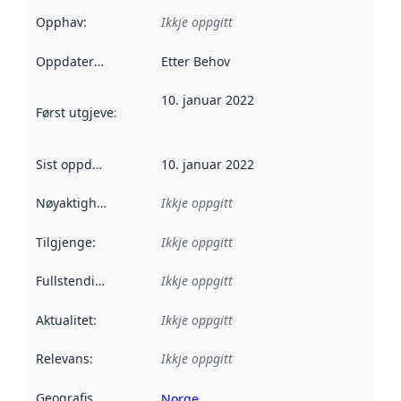
Opphav
:
Ikkje oppgitt
Oppdateringsfrekvens
Etter Behov
:
10. januar 2022
Først utgjeve
:
Denne datoen seier når dataa i dette datasettet 
Sist oppdatert
:
10. januar 2022
Nøyaktigheit
:
Ikkje oppgitt
Tilgjenge
:
Ikkje oppgitt
Fullstendigheit
:
Ikkje oppgitt
Aktualitet
:
Ikkje oppgitt
Relevans
:
Ikkje oppgitt
Geografisk område
:
Norge