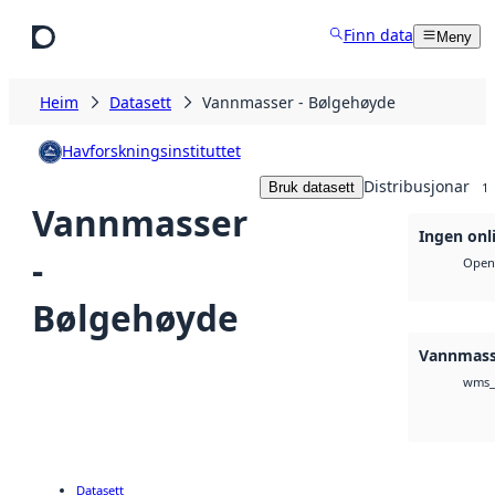
Hopp til hovudinnhald
Finn data
Meny
Heim
Datasett
Vannmasser - Bølgehøyde
Havforskningsinstituttet
Distribusjonar
Bruk datasett
1
Vannmasser
Ingen onl
-
Open 
Bølgehøyde
Vannmass
wms_
Datasett