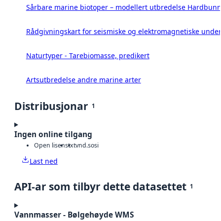
Sårbare marine biotoper – modellert utbredelse Hardbunn
Rådgivningskart for seismiske og elektromagnetiske under
Naturtyper - Tarebiomasse, predikert
Artsutbredelse andre marine arter
Distribusjonar
1
Ingen online tilgang
Open lisens
txt
vnd.sosi
Last ned
API-ar som tilbyr dette datasettet
1
Vannmasser - Bølgehøyde WMS