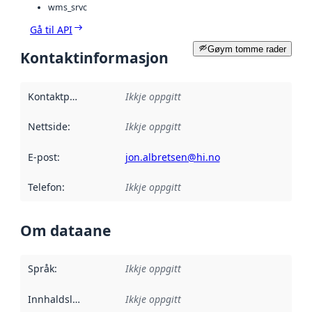
wms_srvc
Gå til API
Gøym tomme rader
Kontaktinformasjon
Kontaktpunkt
:
Ikkje oppgitt
Nettside
:
Ikkje oppgitt
E-post
:
jon.albretsen@hi.no
Telefon
:
Ikkje oppgitt
Om dataane
Språk
:
Ikkje oppgitt
Innhaldsleverandørar
Ikkje oppgitt
: