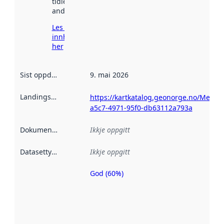
tidlegare
andre stader.
Les meir om
innhenting
her
Sist oppdatert
:
9. mai 2026
Landingsside
:
https://kartkatalog.geonorge.no/Metad
a5c7-4971-95f0-db63112a793a
Dokumentasjon
:
Ikkje oppgitt
Datasettype
:
Ikkje oppgitt
God (60%)
Metadatakvalitet
er ein indikator
på kor godt
datasettene er
beskrive ved