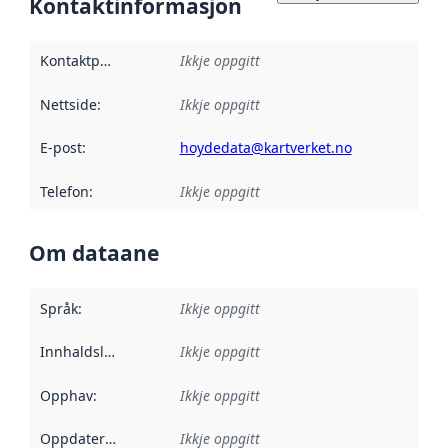
Kontaktinformasjon
Kontaktpunkt
:
Ikkje oppgitt
Nettside
:
Ikkje oppgitt
E-post
:
hoydedata@kartverket.no
Telefon
:
Ikkje oppgitt
Om dataane
Språk
:
Ikkje oppgitt
Innhaldsleverandørar
Ikkje oppgitt
:
Opphav
:
Ikkje oppgitt
Oppdateringsfrekvens
Ikkje oppgitt
: