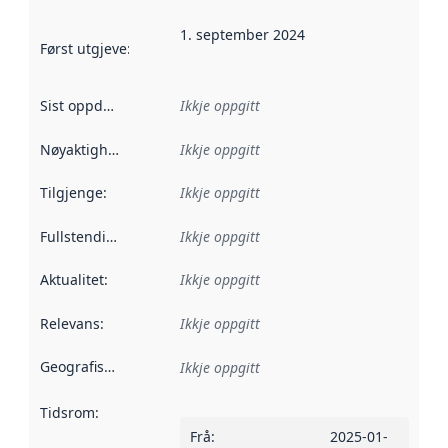
1. september 2024
Først utgjeve
:
Denne datoen seier når dataa i dette datasettet 
Sist oppdatert
:
Ikkje oppgitt
Nøyaktigheit
:
Ikkje oppgitt
Tilgjenge
:
Ikkje oppgitt
Fullstendigheit
:
Ikkje oppgitt
Aktualitet
:
Ikkje oppgitt
Relevans
:
Ikkje oppgitt
Geografisk område
:
Ikkje oppgitt
Tidsrom
:
Frå
:
2025-01-