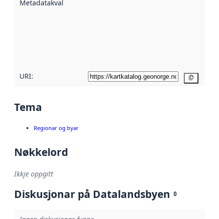
Metadatakvalitet
:
hjelp av
metadata.
Les meir om
metadatakvalitet
her
URI:
Kopier
Tema
Regionar og byar
Nøkkelord
Ikkje oppgitt
Diskusjonar på Datalandsbyen
0