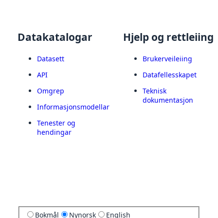
Datakatalogar
Hjelp og rettleiing
Datasett
Brukerveileiing
API
Datafellesskapet
Omgrep
Teknisk
dokumentasjon
Informasjonsmodellar
Tenester og
hendingar
Bokmål
Nynorsk
English