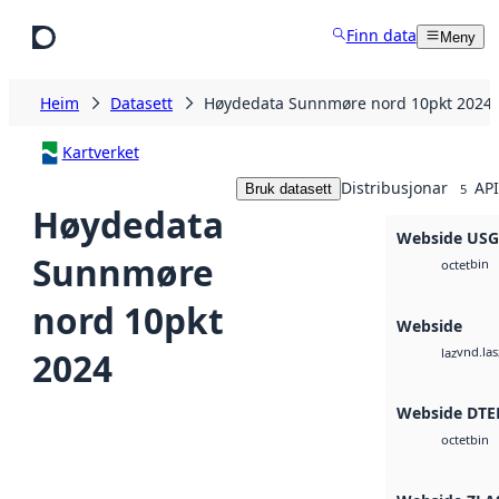
Hopp til hovudinnhald
Finn data
Meny
Heim
Datasett
Høydedata Sunnmøre nord 10pkt 2024
Kartverket
Distribusjonar
API
Bruk datasett
5
Høydedata
Webside US
Sunnmøre
bin
octet
nord 10pkt
Webside
vnd.las
2024
laz
Webside DTE
bin
octet