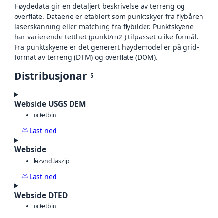
Høydedata gir en detaljert beskrivelse av terreng og
overflate. Dataene er etablert som punktskyer fra flybåren
laserskanning eller matching fra flybilder. Punktskyene
har varierende tetthet (punkt/m2 ) tilpasset ulike formål.
Fra punktskyene er det generert høydemodeller på grid-
format av terreng (DTM) og overflate (DOM).
Distribusjonar
5
Webside USGS DEM
octet
bin
Last ned
Webside
laz
vnd.laszip
Last ned
Webside DTED
octet
bin