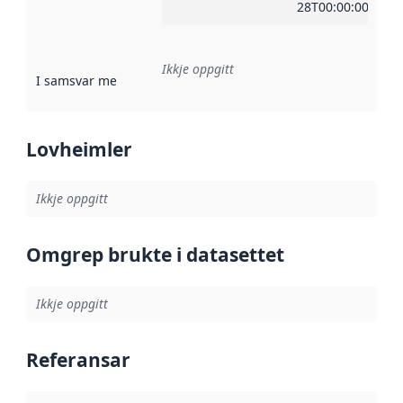
28T00:00:00Z
Ikkje oppgitt
I samsvar med
:
Referanse til ei implementeringsregel eller an
Lovheimler
Ikkje oppgitt
Omgrep brukte i datasettet
Ikkje oppgitt
Referansar