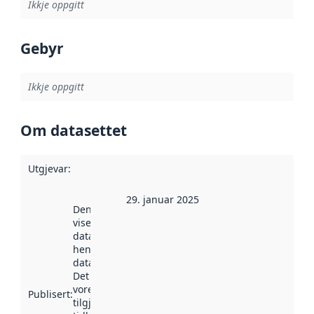
Ikkje oppgitt
Gebyr
Ikkje oppgitt
Om datasettet
Utgjevar
:
29. januar 2025
Denne datoen
viser når
datasettet vart
henta inn av
data.norge.no.
Det kan ha
vore
Publisert
:
tilgjengeleg