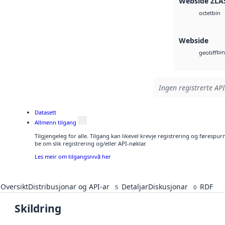
Webside ZLA
bin
octet
Webside
bin
geotiff
Ingen registrerte API
Datasett
Allmenn tilgang
Tilgjengeleg for alle. Tilgang kan likevel krevje registrering og førespu
be om slik registrering og/eller API-nøklar.
Les meir om tilgangsnivå her
Oversikt
Distribusjonar og API-ar
Detaljar
Diskusjonar
RDF
5
0
Skildring