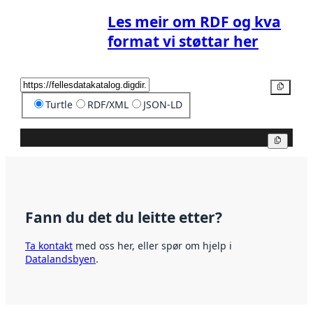
Les meir om RDF og kva
format vi støttar her
Kopier
Turtle
RDF/XML
JSON-LD
Kopier
Fann du det du leitte etter?
Ta kontakt
med oss her, eller spør om hjelp i
Datalandsbyen
.