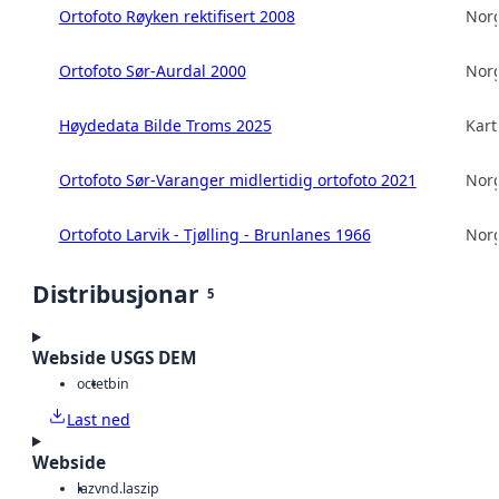
Ortofoto Røyken rektifisert 2008
Norg
Ortofoto Sør-Aurdal 2000
Norg
Høydedata Bilde Troms 2025
Kart
Ortofoto Sør-Varanger midlertidig ortofoto 2021
Norg
Ortofoto Larvik - Tjølling - Brunlanes 1966
Norg
Distribusjonar
5
Webside USGS DEM
octet
bin
Last ned
Webside
laz
vnd.laszip