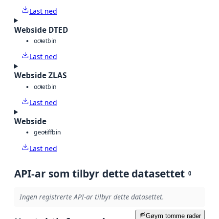
Last ned
Webside DTED
octet
bin
Last ned
Webside ZLAS
octet
bin
Last ned
Webside
geotiff
bin
Last ned
API-ar som tilbyr dette datasettet
0
Ingen registrerte API-ar tilbyr dette datasettet.
Gøym tomme rader