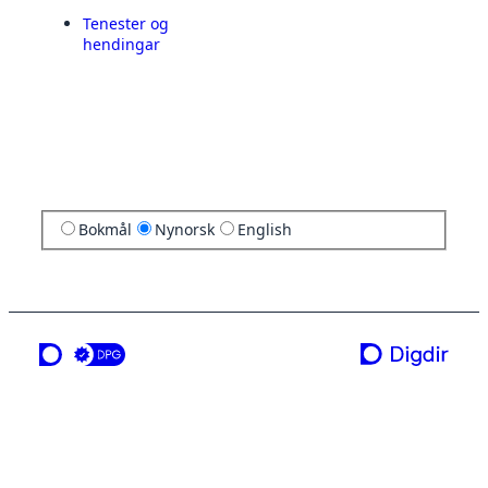
Tenester og
hendingar
Bokmål
Nynorsk
English
ei teneste frå