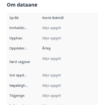
Om dataane
Språk
:
Norsk Bokmål
Innhaldsleverandørar
Ikkje oppgitt
:
Opphav
:
Ikkje oppgitt
Oppdateringsfrekvens
Årleg
:
Ikkje oppgitt
Først utgjeve
:
Denne datoen seier når dataa i dette datasettet 
Sist oppdatert
:
Ikkje oppgitt
Nøyaktigheit
:
Ikkje oppgitt
Tilgjenge
:
Ikkje oppgitt