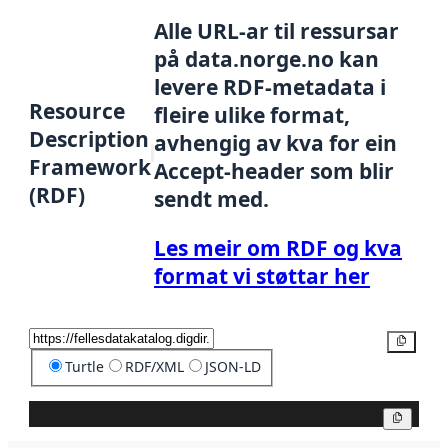
Alle URL-ar til ressursar
på data.norge.no kan
levere RDF-metadata i
Resource
fleire ulike format,
Description
avhengig av kva for ein
Framework
Accept-header som blir
(RDF)
sendt med.
Les meir om RDF og kva
format vi støttar her
Kopier
Turtle
RDF/XML
JSON-LD
Kopier