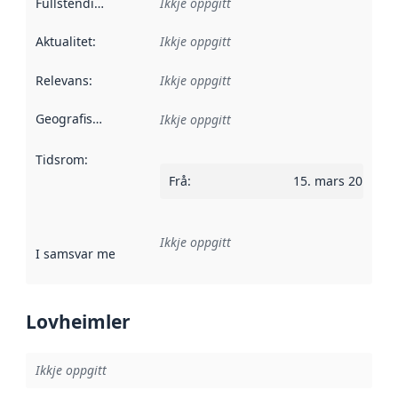
Fullstendigheit
:
Ikkje oppgitt
Aktualitet
:
Ikkje oppgitt
Relevans
:
Ikkje oppgitt
Geografisk område
:
Ikkje oppgitt
Tidsrom
:
Frå
:
15. mars 2015
Ikkje oppgitt
I samsvar med
:
Referanse til ei implementeringsregel eller an
Lovheimler
Ikkje oppgitt