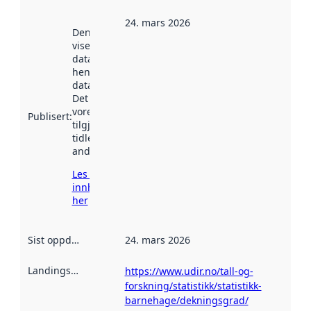
24. mars 2026
Denne datoen
viser når
datasettet vart
henta inn av
data.norge.no.
Det kan ha
vore
Publisert
:
tilgjengeleg
tidlegare
andre stader.
Les meir om
innhenting
her
Sist oppdatert
:
24. mars 2026
Landingsside
:
https://www.udir.no/tall-og-
forskning/statistikk/statistikk-
barnehage/dekningsgrad/