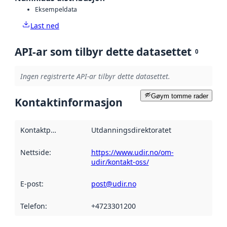
Eksempeldata
Last ned
API-ar som tilbyr dette datasettet
0
Ingen registrerte API-ar tilbyr dette datasettet.
Gøym tomme rader
Kontaktinformasjon
Kontaktpunkt
:
Utdanningsdirektoratet
Nettside
:
https://www.udir.no/om-
udir/kontakt-oss/
E-post
:
post@udir.no
Telefon
:
+4723301200