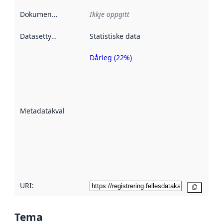
Dokumentasjon
:
Ikkje oppgitt
Datasettype
:
Statistiske data
Dårleg (22%)
Metadatakvalitet
er ein indikator
på kor godt
datasettene er
beskrive ved
Metadatakvalitet
:
hjelp av
metadata.
Les meir om
metadatakvalitet
her
URI:
Kopier
Tema