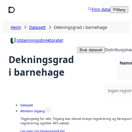
Hopp til hovudinnhald
Finn data
Meny
Heim
Datasett
Dekningsgrad i barnehage
Utdanningsdirektoratet
Distribusjona
Bruk datasett
Dekningsgrad
Namnl
i barnehage
Ingen registr
Datasett
Allmenn tilgang
Tilgjengeleg for alle. Tilgang kan likevel krevje registrering og førespu
registrering og/eller API-nøklar.
Les meir om tilgangsnivå her