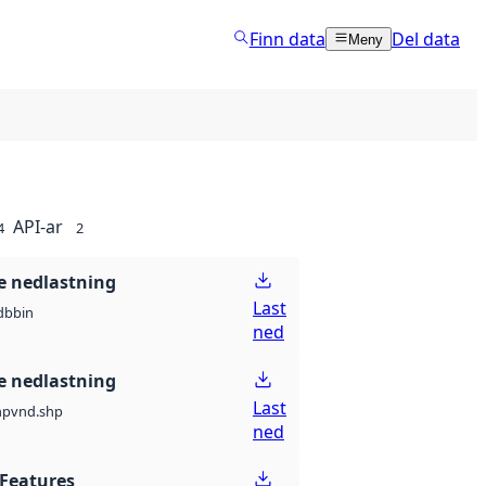
Finn data
Del data
Meny
API-ar
4
2
 nedlastning
Last
db
bin
ned
 nedlastning
Last
hp
vnd.shp
ned
Features