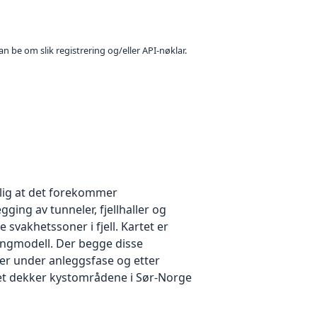
n be om slik registrering og/eller API-nøklar.
nlig at det forekommer
gging av tunneler, fjellhaller og
 svakhetssoner i fjell. Kartet er
rengmodell. Der begge disse
mer under anleggsfase og etter
rtet dekker kystområdene i Sør-Norge