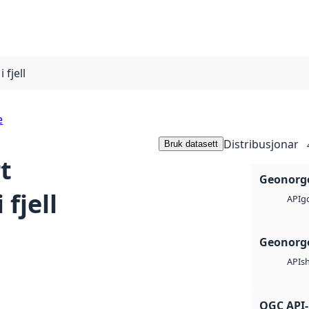
fjell
e
Distribusjonar
Bruk datasett
t
Geonorge
fjell
g
API
Geonorge
s
API
OGC API-