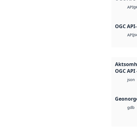
g
API
OGC API-
j
API
Aktsomhe
OGC API 
json
Geonorge
gdb