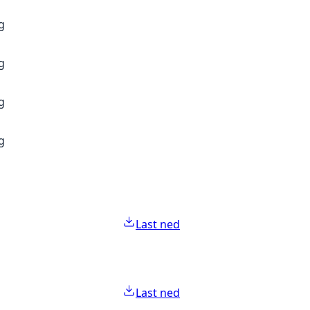
g
g
g
g
Last ned
Last ned