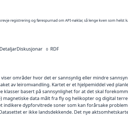
l krevje registrering og førespurnad om API-nøklar, så lenge kven som helst ka
Detaljar
Diskusjonar
RDF
0
l viser områder hvor det er sannsynlig eller mindre sannsy
saket av leiromvandling. Kartet er et hjelpemiddel ved planle
fire klasser basert på sannsynlighet for at det skal forekomme
) magnetiske data målt fra fly og helikopter og digital ter
 det indikere dypforvitrede soner som kan forårsake proble
ak. Datasettet er ikke landsdekkende. Det nye aktsomhetska