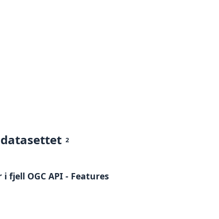
 datasettet
2
 fjell OGC API - Features