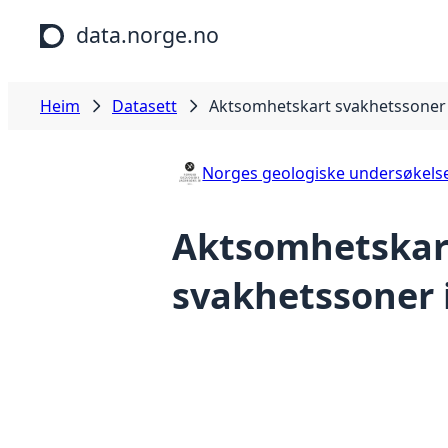
Hopp til hovudinnhald
data.norge.no
Heim
Datasett
Aktsomhetskart svakhetssoner i 
Norges geologiske undersøkels
Aktsomhetskar
svakhetssoner i 