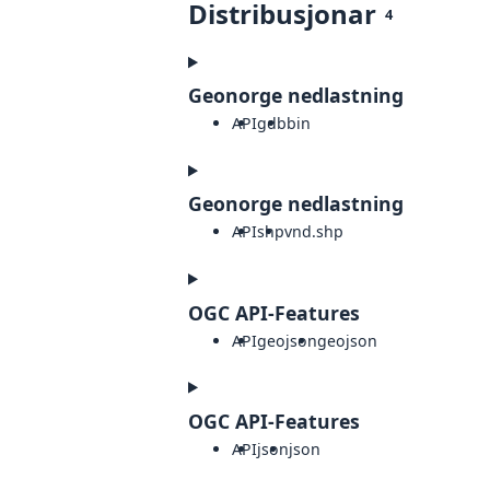
Distribusjonar
4
Geonorge nedlastning
API
gdb
bin
Geonorge nedlastning
API
shp
vnd.shp
OGC API-Features
API
geojson
geojson
OGC API-Features
API
json
json