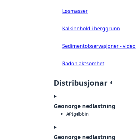
Løsmasser
Kalkinnhold i berggrunn
Sedimentobservasjoner - video
Radon aktsomhet
Distribusjonar
4
Geonorge nedlastning
API
gdb
bin
Geonorge nedlastning