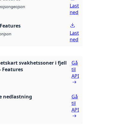
Last
eojson
geojson
ned
Features
Last
son
json
ned
tskart svakhetssoner i fjell
Gå
- Features
til
API
 nedlastning
Gå
til
API