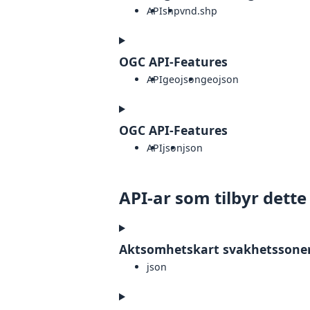
API
shp
vnd.shp
OGC API-Features
API
geojson
geojson
OGC API-Features
API
json
json
API-ar som tilbyr dette
Aktsomhetskart svakhetssoner i
json