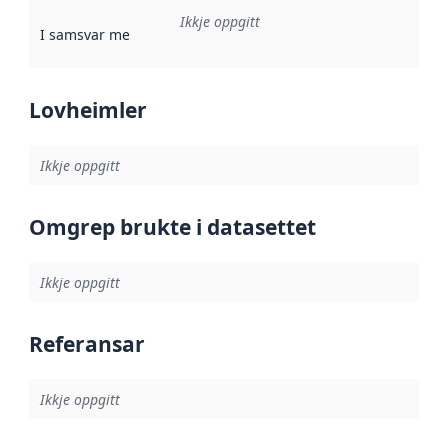
Ikkje oppgitt
I samsvar med
:
Referanse til ei implementeringsregel eller an
Lovheimler
Ikkje oppgitt
Omgrep brukte i datasettet
Ikkje oppgitt
Referansar
Ikkje oppgitt