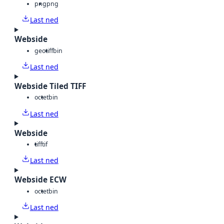
png
png
Last ned
Webside
geotiff
bin
Last ned
Webside Tiled TIFF
octet
bin
Last ned
Webside
tiff
tif
Last ned
Webside ECW
octet
bin
Last ned