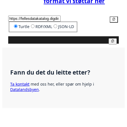
format vi støttar her
Kopier
Turtle
RDF/XML
JSON-LD
Kopier
Fann du det du leitte etter?
Ta kontakt
med oss her, eller spør om hjelp i
Datalandsbyen
.