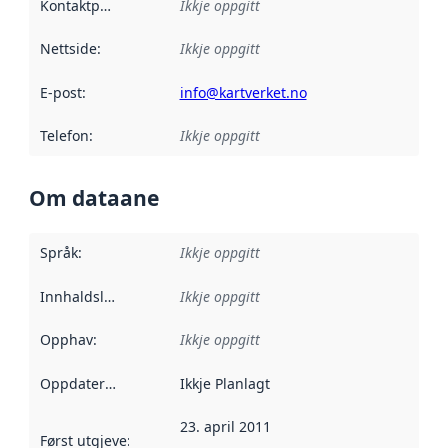
Kontaktpunkt
:
Ikkje oppgitt
Nettside
:
Ikkje oppgitt
E-post
:
info@kartverket.no
Telefon
:
Ikkje oppgitt
Om dataane
Språk
:
Ikkje oppgitt
Innhaldsleverandørar
Ikkje oppgitt
:
Opphav
:
Ikkje oppgitt
Oppdateringsfrekvens
Ikkje Planlagt
:
23. april 2011
Først utgjeve
:
Denne datoen seier når dataa i dette datasettet 