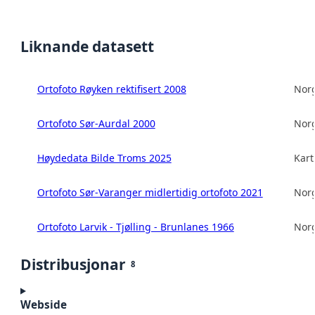
Liknande datasett
Ortofoto Røyken rektifisert 2008
Norg
Ortofoto Sør-Aurdal 2000
Norg
Høydedata Bilde Troms 2025
Kart
Ortofoto Sør-Varanger midlertidig ortofoto 2021
Norg
Ortofoto Larvik - Tjølling - Brunlanes 1966
Norg
Distribusjonar
8
Webside