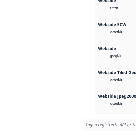
Webside
tif
tiff
Webside ECW
bin
octet
Webside
bin
jpeg
Webside Tiled Ge
bin
octet
Webside Jpeg200
bin
octet
Ingen registrerte API-ar ti