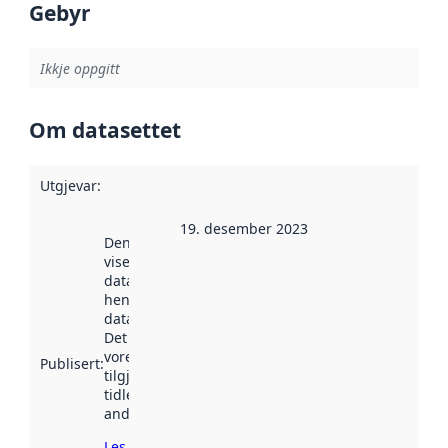
Gebyr
Ikkje oppgitt
Om datasettet
Utgjevar
:
19. desember 2023
Denne datoen
viser når
datasettet vart
henta inn av
data.norge.no.
Det kan ha
vore
Publisert
:
tilgjengeleg
tidlegare
andre stader.
Les meir om