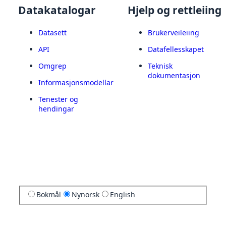
Datakatalogar
Hjelp og rettleiing
Datasett
Brukerveileiing
API
Datafellesskapet
Omgrep
Teknisk
dokumentasjon
Informasjonsmodellar
Tenester og
hendingar
Bokmål
Nynorsk
English