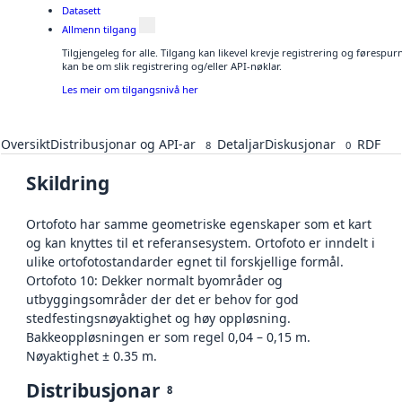
Datasett
Allmenn tilgang
Tilgjengeleg for alle. Tilgang kan likevel krevje registrering og førespu
kan be om slik registrering og/eller API-nøklar.
Les meir om tilgangsnivå her
Oversikt
Distribusjonar og API-ar
Detaljar
Diskusjonar
RDF
8
0
Skildring
Ortofoto har samme geometriske egenskaper som et kart
og kan knyttes til et referansesystem. Ortofoto er inndelt i
ulike ortofotostandarder egnet til forskjellige formål.
Ortofoto 10: Dekker normalt byområder og
utbyggingsområder der det er behov for god
stedfestingsnøyaktighet og høy oppløsning.
Bakkeoppløsningen er som regel 0,04 – 0,15 m.
Nøyaktighet ± 0.35 m.
Distribusjonar
8