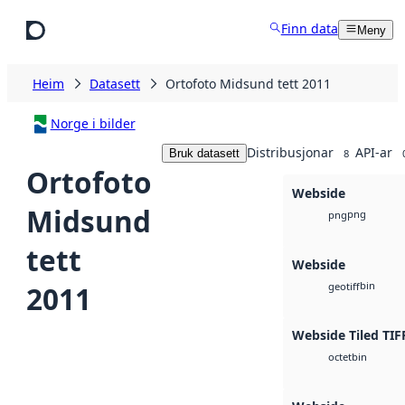
Hopp til hovudinnhald
Finn data
Meny
Heim
Datasett
Ortofoto Midsund tett 2011
Norge i bilder
Distribusjonar
API-ar
Bruk datasett
8
Ortofoto
Webside
Midsund
png
png
tett
Webside
bin
2011
geotiff
Webside Tiled TIF
bin
octet