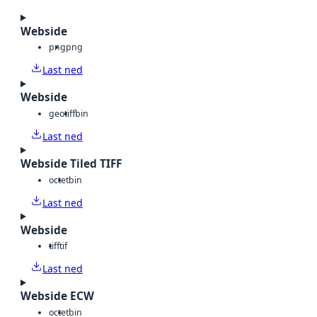
Webside
png
png
Last ned
Webside
geotiff
bin
Last ned
Webside Tiled TIFF
octet
bin
Last ned
Webside
tiff
tif
Last ned
Webside ECW
octet
bin