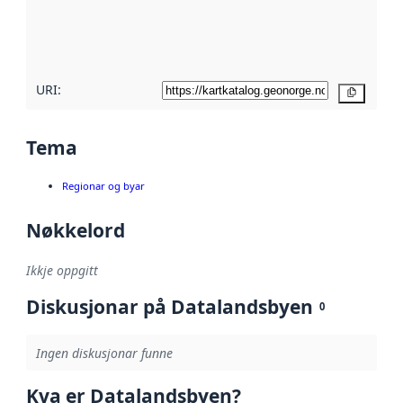
Les meir om
metadatakvalitet
her
URI:
Kopier
Tema
Regionar og byar
Nøkkelord
Ikkje oppgitt
Diskusjonar på Datalandsbyen
0
Ingen diskusjonar funne
Kva er Datalandsbyen?