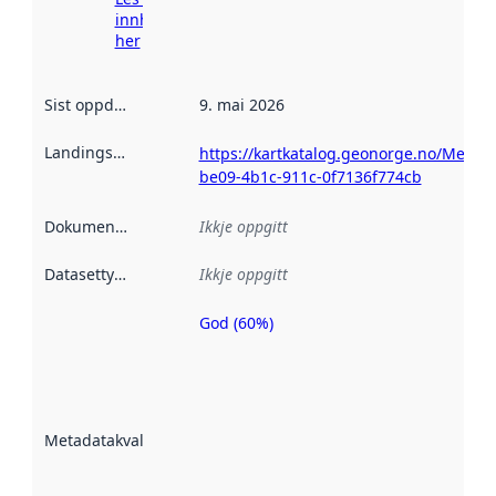
innhenting
her
Sist oppdatert
:
9. mai 2026
Landingsside
:
https://kartkatalog.geonorge.no/Metad
be09-4b1c-911c-0f7136f774cb
Dokumentasjon
:
Ikkje oppgitt
Datasettype
:
Ikkje oppgitt
God (60%)
Metadatakvalitet
er ein indikator
på kor godt
datasettene er
beskrive ved
Metadatakvalitet
:
hjelp av
metadata.