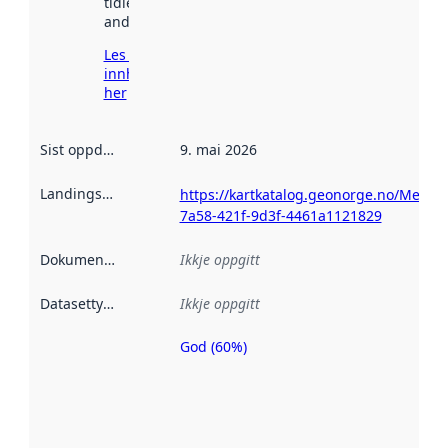
tidlegare
andre stader.
Les meir om
innhenting
her
Sist oppdatert
:
9. mai 2026
Landingsside
:
https://kartkatalog.geonorge.no/Metada
7a58-421f-9d3f-4461a1121829
Dokumentasjon
:
Ikkje oppgitt
Datasettype
:
Ikkje oppgitt
God (60%)
Metadatakvalitet
er ein indikator
på kor godt
datasettene er
beskrive ved