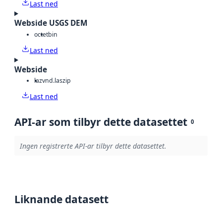
Last ned
Webside USGS DEM
octet
bin
Last ned
Webside
laz
vnd.laszip
Last ned
API-ar som tilbyr dette datasettet
0
Ingen registrerte API-ar tilbyr dette datasettet.
Liknande datasett