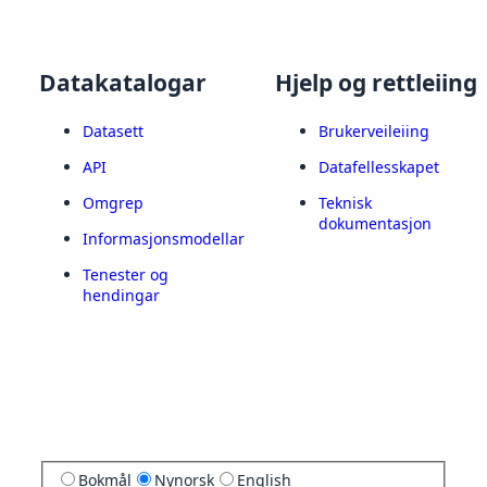
Datakatalogar
Hjelp og rettleiing
Datasett
Brukerveileiing
API
Datafellesskapet
Omgrep
Teknisk
dokumentasjon
Informasjonsmodellar
Tenester og
hendingar
Bokmål
Nynorsk
English