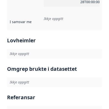
28T00:00:00Z
Ikkje oppgitt
I samsvar med
:
Referanse til ei implementeringsregel eller an
Lovheimler
Ikkje oppgitt
Omgrep brukte i datasettet
Ikkje oppgitt
Referansar