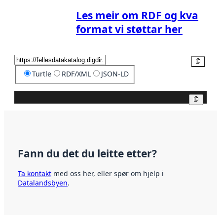
Les meir om RDF og kva
format vi støttar her
Kopier
Turtle
RDF/XML
JSON-LD
Kopier
Fann du det du leitte etter?
Ta kontakt
med oss her, eller spør om hjelp i
Datalandsbyen
.