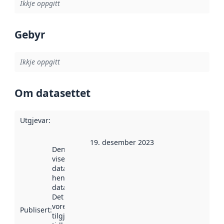
Ikkje oppgitt
Gebyr
Ikkje oppgitt
Om datasettet
Utgjevar
:
19. desember 2023
Denne datoen
viser når
datasettet vart
henta inn av
data.norge.no.
Det kan ha
vore
Publisert
:
tilgjengeleg