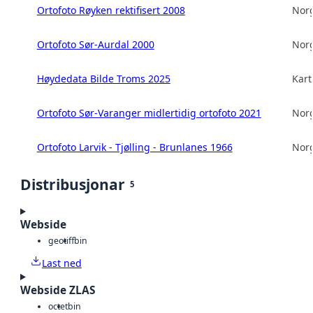
Ortofoto Røyken rektifisert 2008
Norg
Ortofoto Sør-Aurdal 2000
Norg
Høydedata Bilde Troms 2025
Kart
Ortofoto Sør-Varanger midlertidig ortofoto 2021
Norg
Ortofoto Larvik - Tjølling - Brunlanes 1966
Norg
Distribusjonar
5
Webside
geotiff
bin
Last ned
Webside ZLAS
octet
bin