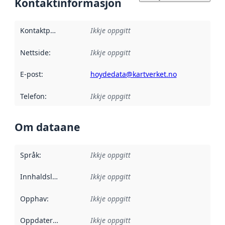
Kontaktinformasjon
Kontaktpunkt
:
Ikkje oppgitt
Nettside
:
Ikkje oppgitt
E-post
:
hoydedata@kartverket.no
Telefon
:
Ikkje oppgitt
Om dataane
Språk
:
Ikkje oppgitt
Innhaldsleverandørar
Ikkje oppgitt
:
Opphav
:
Ikkje oppgitt
Oppdateringsfrekvens
Ikkje oppgitt
: