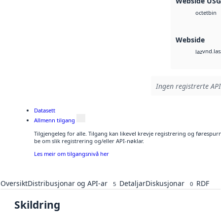
Webside US
bin
octet
Webside
vnd.las
laz
Ingen registrerte API
Datasett
Allmenn tilgang
Tilgjengeleg for alle. Tilgang kan likevel krevje registrering og førespu
be om slik registrering og/eller API-nøklar.
Les meir om tilgangsnivå her
Oversikt
Distribusjonar og API-ar
Detaljar
Diskusjonar
RDF
5
0
Skildring