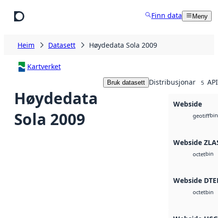
Hopp til hovudinnhald
Finn data
Meny
Heim
Datasett
Høydedata Sola 2009
Kartverket
Distribusjonar
API
Bruk datasett
5
Høydedata
Webside
Sola 2009
bin
geotiff
Webside ZLA
bin
octet
Webside DTE
bin
octet