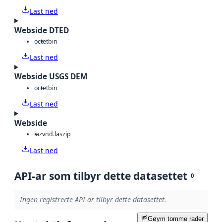
Last ned
Webside DTED
octet
bin
Last ned
Webside USGS DEM
octet
bin
Last ned
Webside
laz
vnd.laszip
Last ned
API-ar som tilbyr dette datasettet
0
Ingen registrerte API-ar tilbyr dette datasettet.
Gøym tomme rader