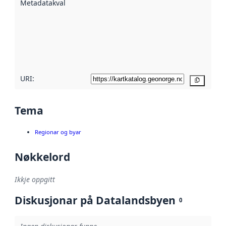
Metadatakvalitet
:
hjelp av
metadata.
Les meir om
metadatakvalitet
her
URI:
Kopier
Tema
Regionar og byar
Nøkkelord
Ikkje oppgitt
Diskusjonar på Datalandsbyen
0