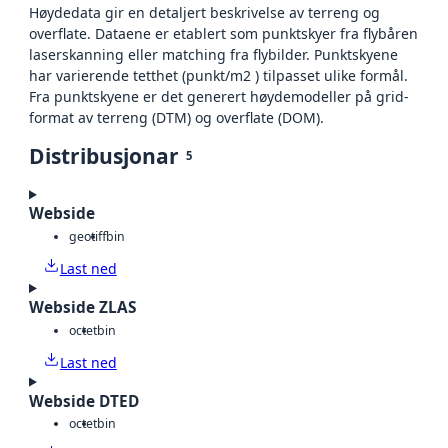
Høydedata gir en detaljert beskrivelse av terreng og
overflate. Dataene er etablert som punktskyer fra flybåren
laserskanning eller matching fra flybilder. Punktskyene
har varierende tetthet (punkt/m2 ) tilpasset ulike formål.
Fra punktskyene er det generert høydemodeller på grid-
format av terreng (DTM) og overflate (DOM).
Distribusjonar
5
Webside
geotiff
bin
Last ned
Webside ZLAS
octet
bin
Last ned
Webside DTED
octet
bin