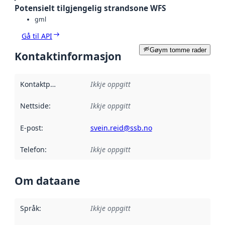
Potensielt tilgjengelig strandsone WFS
gml
Gå til API
Gøym tomme rader
Kontaktinformasjon
Kontaktpunkt
:
Ikkje oppgitt
Nettside
:
Ikkje oppgitt
E-post
:
svein.reid@ssb.no
Telefon
:
Ikkje oppgitt
Om dataane
Språk
:
Ikkje oppgitt