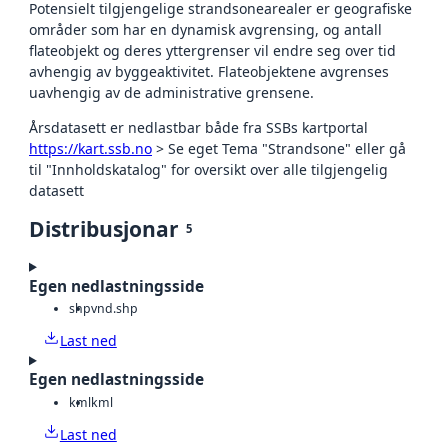
Potensielt tilgjengelige strandsonearealer er geografiske
områder som har en dynamisk avgrensing, og antall
flateobjekt og deres yttergrenser vil endre seg over tid
avhengig av byggeaktivitet. Flateobjektene avgrenses
uavhengig av de administrative grensene.
Årsdatasett er nedlastbar både fra SSBs kartportal
https://kart.ssb.no
> Se eget Tema "Strandsone" eller gå
til "Innholdskatalog" for oversikt over alle tilgjengelig
datasett
Distribusjonar
5
Egen nedlastningsside
shp
vnd.shp
Last ned
Egen nedlastningsside
kml
kml
Last ned