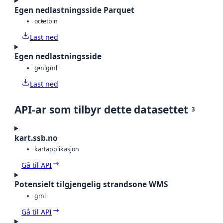
Egen nedlastningsside Parquet
octet
bin
Last ned
Egen nedlastningsside
gml
gml
Last ned
API-ar som tilbyr dette datasettet
3
kart.ssb.no
kartapplikasjon
Gå til API
Potensielt tilgjengelig strandsone WMS
gml
Gå til API