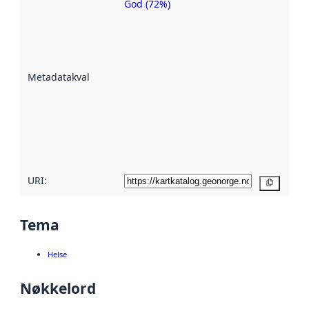
God (72%)
Metadatakvalitet
er ein indikator
på kor godt
datasettene er
beskrive ved
Metadatakvalitet
:
hjelp av
metadata.
Les meir om
metadatakvalitet
her
URI:
Kopier
Tema
Helse
Nøkkelord