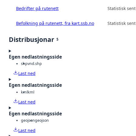
Bedrifter på rutenett
Statistisk sen
Befolkning på rutenett, fra kart.ssb.no
Statistisk sen
Distribusjonar
5
Egen nedlastningsside
shp
vnd.shp
Last ned
Egen nedlastningsside
kml
kml
Last ned
Egen nedlastningsside
geojson
geojson
Last ned