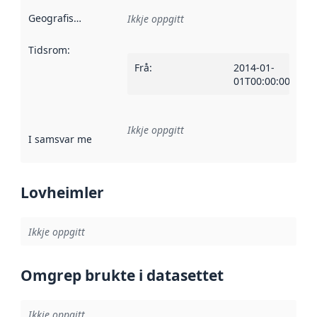
Geografisk område
:
Ikkje oppgitt
Tidsrom
:
Frå
:
2014-01-
01T00:00:00Z
Ikkje oppgitt
I samsvar med
:
Referanse til ei implementeringsregel eller an
Lovheimler
Ikkje oppgitt
Omgrep brukte i datasettet
Ikkje oppgitt