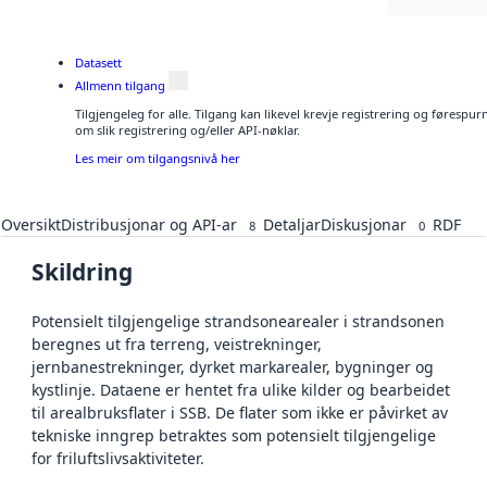
Datasett
Allmenn tilgang
Tilgjengeleg for alle. Tilgang kan likevel krevje registrering og føresp
om slik registrering og/eller API-nøklar.
Les meir om tilgangsnivå her
Oversikt
Distribusjonar og API-ar
Detaljar
Diskusjonar
RDF
8
0
Skildring
Potensielt tilgjengelige strandsonearealer i strandsonen
beregnes ut fra terreng, veistrekninger,
jernbanestrekninger, dyrket markarealer, bygninger og
kystlinje. Dataene er hentet fra ulike kilder og bearbeidet
til arealbruksflater i SSB. De flater som ikke er påvirket av
tekniske inngrep betraktes som potensielt tilgjengelige
for friluftslivsaktiviteter.