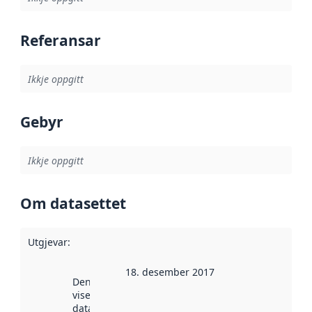
Referansar
Ikkje oppgitt
Gebyr
Ikkje oppgitt
Om datasettet
Utgjevar
:
18. desember 2017
Denne datoen
viser når
datasettet vart