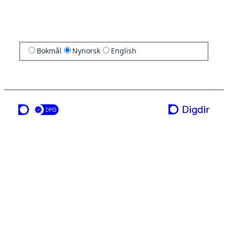
Bokmål
Nynorsk
English
ei teneste frå