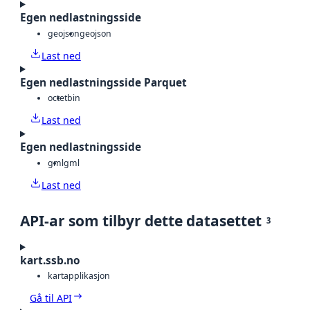
Egen nedlastningsside
geojson
geojson
Last ned
Egen nedlastningsside Parquet
octet
bin
Last ned
Egen nedlastningsside
gml
gml
Last ned
API-ar som tilbyr dette datasettet
3
kart.ssb.no
kartapplikasjon
Gå til API