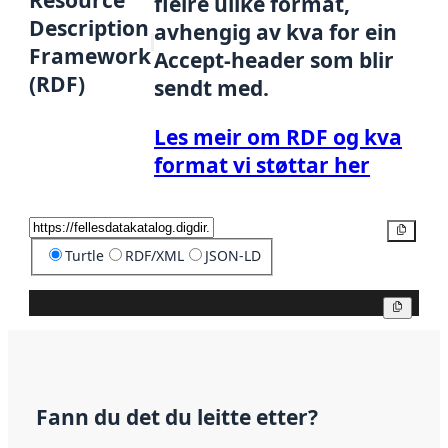
Resource
fleire ulike format,
Description
avhengig av kva for ein
Framework
Accept-header som blir
(RDF)
sendt med.
Les meir om RDF og kva
format vi støttar her
Kopier
Turtle
RDF/XML
JSON-LD
Kopier
Fann du det du leitte etter?