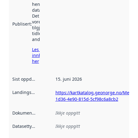
henta inn av
data.norge.no.
Det kan ha
vore
Publisert
:
tilgjengeleg
tidlegare
andre stader.
Les meir om
innhenting
her
Sist oppdatert
:
15. juni 2026
Landingsside
:
https://kartkatalog.geonorge.no/Metad
1d36-4e90-815d-5cf98c6a8cb2
Dokumentasjon
:
Ikkje oppgitt
Datasettype
:
Ikkje oppgitt