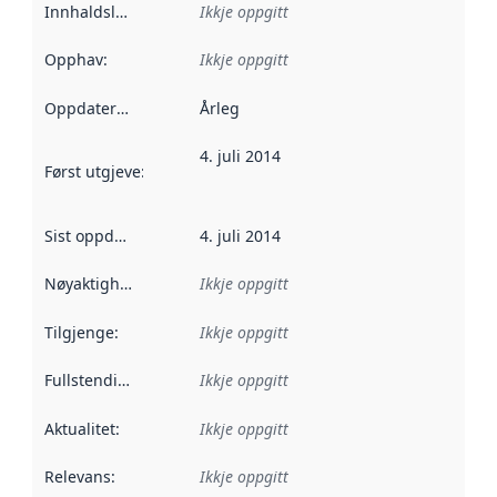
Innhaldsleverandørar
Ikkje oppgitt
:
Opphav
:
Ikkje oppgitt
Oppdateringsfrekvens
Årleg
:
4. juli 2014
Først utgjeve
:
Denne datoen seier når dataa i dette datasettet 
Sist oppdatert
:
4. juli 2014
Nøyaktigheit
:
Ikkje oppgitt
Tilgjenge
:
Ikkje oppgitt
Fullstendigheit
:
Ikkje oppgitt
Aktualitet
:
Ikkje oppgitt
Relevans
:
Ikkje oppgitt