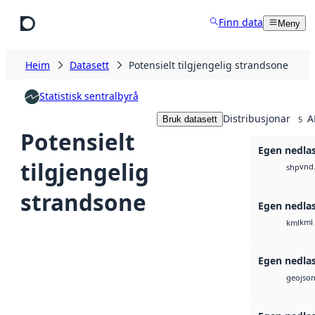
Hopp til hovudinnhald
Finn data
Meny
Heim
Datasett
Potensielt tilgjengelig strandsone
Statistisk sentralbyrå
Distribusjonar
A
Bruk datasett
5
Potensielt
Egen nedla
tilgjengelig
vnd
shp
strandsone
Egen nedla
kml
kml
Egen nedla
geojso