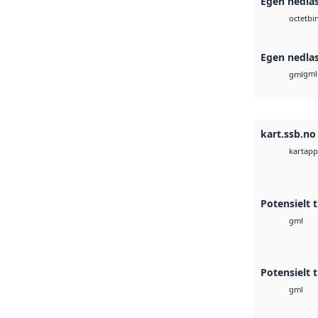
Egen nedla
bi
octet
Egen nedla
gml
gml
kart.ssb.no
kartapp
Potensielt 
gml
Potensielt 
gml