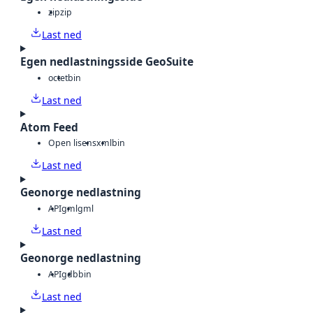
zip
zip
Last ned
Egen nedlastningsside GeoSuite
octet
bin
Last ned
Atom Feed
Open lisens
xml
bin
Last ned
Geonorge nedlastning
API
gml
gml
Last ned
Geonorge nedlastning
API
gdb
bin
Last ned