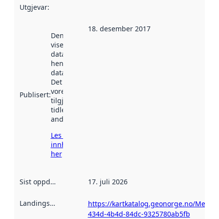
Utgjevar
:
18. desember 2017
Denne datoen
viser når
datasettet vart
henta inn av
data.norge.no.
Det kan ha
vore
Publisert
:
tilgjengeleg
tidlegare
andre stader.
Les meir om
innhenting
her
Sist oppdatert
:
17. juli 2026
Landingsside
:
https://kartkatalog.geonorge.no/Metad
434d-4b4d-84dc-9325780ab5fb