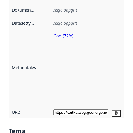
Dokumentasjon
:
Ikkje oppgitt
Datasettype
:
Ikkje oppgitt
God (72%)
Metadatakvalitet
er ein indikator
på kor godt
datasettene er
beskrive ved
Metadatakvalitet
:
hjelp av
metadata.
Les meir om
metadatakvalitet
her
URI:
Kopier
Tema