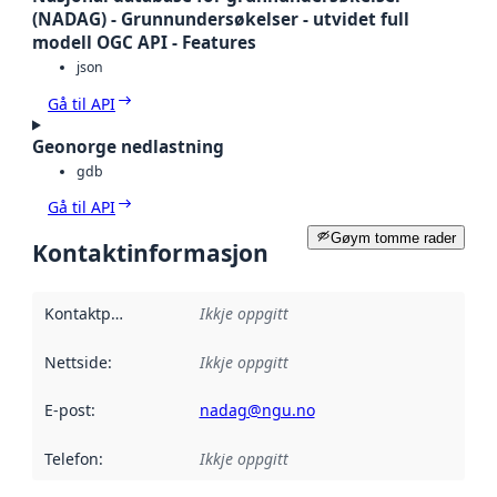
(NADAG) - Grunnundersøkelser - utvidet full
modell OGC API - Features
json
Gå til API
Geonorge nedlastning
gdb
Gå til API
Gøym tomme rader
Kontaktinformasjon
Kontaktpunkt
:
Ikkje oppgitt
Nettside
:
Ikkje oppgitt
E-post
:
nadag@ngu.no
Telefon
:
Ikkje oppgitt