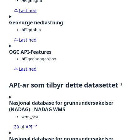
API
gml
gml
Last ned
Geonorge nedlastning
API
gdb
bin
Last ned
OGC API-Features
API
geojson
geojson
Last ned
API-ar som tilbyr dette datasettet
3
Nasjonal database for grunnundersøkelser
(NADAG) - NADAG WMS
wms_srvc
Gå til API
Nasjonal database for grunnundersøkelser