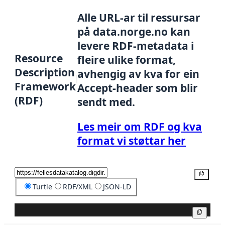
Alle URL-ar til ressursar
på data.norge.no kan
levere RDF-metadata i
Resource
fleire ulike format,
Description
avhengig av kva for ein
Framework
Accept-header som blir
(RDF)
sendt med.
Les meir om RDF og kva
format vi støttar her
Kopier
Turtle
RDF/XML
JSON-LD
Kopier