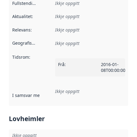
Fullstendigheit
:
Ikkje oppgitt
Aktualitet
:
Ikkje oppgitt
Relevans
:
Ikkje oppgitt
Geografisk område
:
Ikkje oppgitt
Tidsrom
:
Frå
:
2016-01-
08T00:00:00Z
Ikkje oppgitt
I samsvar med
:
Referanse til ei implementeringsregel eller an
Lovheimler
Ikkje oppgitt