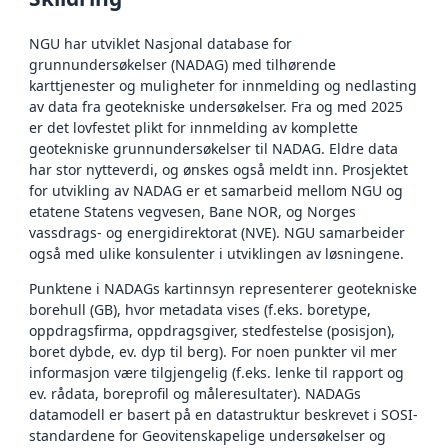
NGU har utviklet Nasjonal database for
grunnundersøkelser (NADAG) med tilhørende
karttjenester og muligheter for innmelding og nedlasting
av data fra geotekniske undersøkelser. Fra og med 2025
er det lovfestet plikt for innmelding av komplette
geotekniske grunnundersøkelser til NADAG. Eldre data
har stor nytteverdi, og ønskes også meldt inn. Prosjektet
for utvikling av NADAG er et samarbeid mellom NGU og
etatene Statens vegvesen, Bane NOR, og Norges
vassdrags- og energidirektorat (NVE). NGU samarbeider
også med ulike konsulenter i utviklingen av løsningene.
Punktene i NADAGs kartinnsyn representerer geotekniske
borehull (GB), hvor metadata vises (f.eks. boretype,
oppdragsfirma, oppdragsgiver, stedfestelse (posisjon),
boret dybde, ev. dyp til berg). For noen punkter vil mer
informasjon være tilgjengelig (f.eks. lenke til rapport og
ev. rådata, boreprofil og måleresultater). NADAGs
datamodell er basert på en datastruktur beskrevet i SOSI-
standardene for Geovitenskapelige undersøkelser og