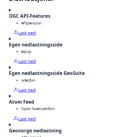
OGC API-Features
API
json
json
Last ned
Egen nedlastningsside
zip
zip
Last ned
Egen nedlastningsside GeoSuite
octet
bin
Last ned
Atom Feed
Open lisens
xml
bin
Last ned
Geonorge nedlastning