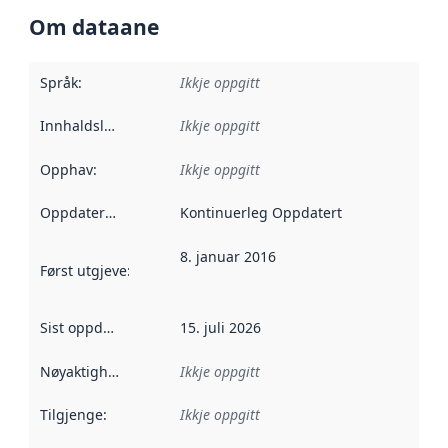
Om dataane
Språk
:
Ikkje oppgitt
Innhaldsleverandørar
Ikkje oppgitt
:
Opphav
:
Ikkje oppgitt
Oppdateringsfrekvens
Kontinuerleg Oppdatert
:
8. januar 2016
Først utgjeve
:
Denne datoen seier når dataa i dette datasettet 
Sist oppdatert
:
15. juli 2026
Nøyaktigheit
:
Ikkje oppgitt
Tilgjenge
:
Ikkje oppgitt