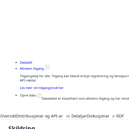
Datasett
Allmenn tilgang
Tilgjengeleg for alle. Tilgang kan likevel krevje registrering og førespu
API-nøklar.
Les meir om tilgangsnivå her
Opne data
Datasettet er klassifisert som allmenn tilgang og har mins
Oversikt
Distribusjonar og API-ar
Detaljar
Diskusjonar
RDF
10
0
Skildring