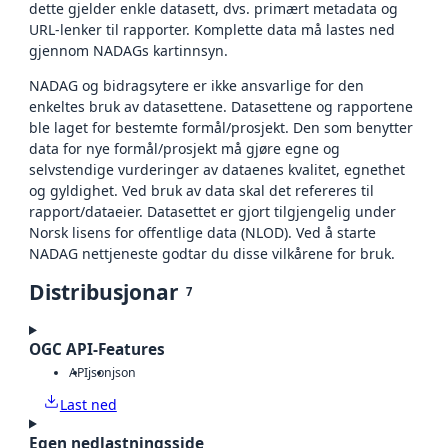
dette gjelder enkle datasett, dvs. primært metadata og
URL-lenker til rapporter. Komplette data må lastes ned
gjennom NADAGs kartinnsyn.
NADAG og bidragsytere er ikke ansvarlige for den
enkeltes bruk av datasettene. Datasettene og rapportene
ble laget for bestemte formål/prosjekt. Den som benytter
data for nye formål/prosjekt må gjøre egne og
selvstendige vurderinger av dataenes kvalitet, egnethet
og gyldighet. Ved bruk av data skal det refereres til
rapport/dataeier. Datasettet er gjort tilgjengelig under
Norsk lisens for offentlige data (NLOD). Ved å starte
NADAG nettjeneste godtar du disse vilkårene for bruk.
Distribusjonar
7
OGC API-Features
API
json
json
Last ned
Egen nedlastningsside