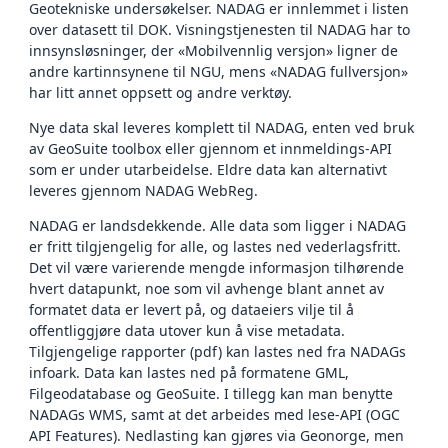
Geotekniske undersøkelser. NADAG er innlemmet i listen
over datasett til DOK. Visningstjenesten til NADAG har to
innsynsløsninger, der «Mobilvennlig versjon» ligner de
andre kartinnsynene til NGU, mens «NADAG fullversjon»
har litt annet oppsett og andre verktøy.
Nye data skal leveres komplett til NADAG, enten ved bruk
av GeoSuite toolbox eller gjennom et innmeldings-API
som er under utarbeidelse. Eldre data kan alternativt
leveres gjennom NADAG WebReg.
NADAG er landsdekkende. Alle data som ligger i NADAG
er fritt tilgjengelig for alle, og lastes ned vederlagsfritt.
Det vil være varierende mengde informasjon tilhørende
hvert datapunkt, noe som vil avhenge blant annet av
formatet data er levert på, og dataeiers vilje til å
offentliggjøre data utover kun å vise metadata.
Tilgjengelige rapporter (pdf) kan lastes ned fra NADAGs
infoark. Data kan lastes ned på formatene GML,
Filgeodatabase og GeoSuite. I tillegg kan man benytte
NADAGs WMS, samt at det arbeides med lese-API (OGC
API Features). Nedlasting kan gjøres via Geonorge, men