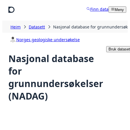
Hopp til hovudinnhald
Finn data
Meny
Heim
Datasett
Nasjonal database for grunnundersøke
Norges geologiske undersøkelse
Bruk dataset
Nasjonal database
for
grunnundersøkelser
(NADAG)