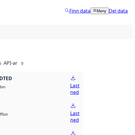
Finn data
Del data
Meny
API-ar
5
0
 DTED
Last
bin
ned
Last
bin
ff
ned