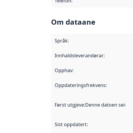
Telefon
:
Om dataane
Språk
:
Innhaldsleverandørar
:
Opphav
:
Oppdateringsfrekvens
:
Først utgjeve
:
Denne datoen seier nå
Sist oppdatert
: