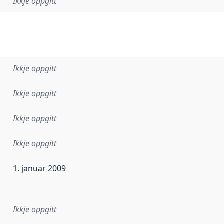
Ikkje oppgitt
Ikkje oppgitt
Ikkje oppgitt
Ikkje oppgitt
Ikkje oppgitt
1. januar 2009
r dataa i dette datasettet først blei utgitt. Det kan ha skje
Ikkje oppgitt