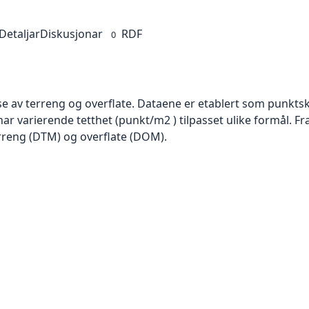
Detaljar
Diskusjonar
RDF
0
se av terreng og overflate. Dataene er etablert som punktsk
har varierende tetthet (punkt/m2 ) tilpasset ulike formål. F
rreng (DTM) og overflate (DOM).