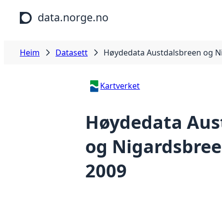
Hopp til hovudinnhald
data.norge.no
Heim
Datasett
Høydedata Austdalsbreen og N
Kartverket
Høydedata Aus
og Nigardsbree
2009