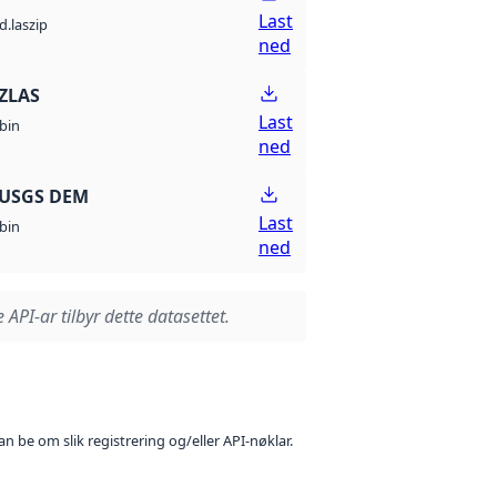
Last
d.laszip
ned
ZLAS
Last
bin
ned
 USGS DEM
Last
bin
ned
 API-ar tilbyr dette datasettet.
n be om slik registrering og/eller API-nøklar.