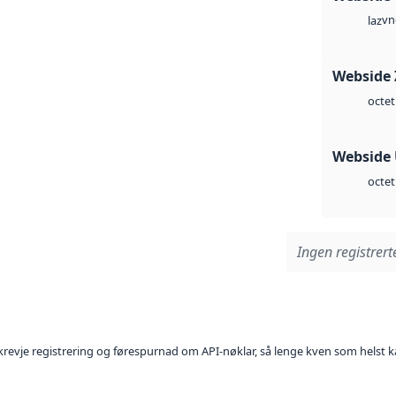
vn
laz
Webside 
octet
Webside
octet
Ingen registrerte
l krevje registrering og førespurnad om API-nøklar, så lenge kven som helst ka