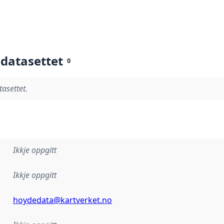
 datasettet
0
tasettet.
Ikkje oppgitt
Ikkje oppgitt
hoydedata@kartverket.no