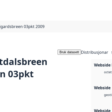
igardsbreen 03pkt 2009
Distribusjonar
Bruk datasett
tdalsbreen
Webside
n 03pkt
octet
Webside
geoti
Webside