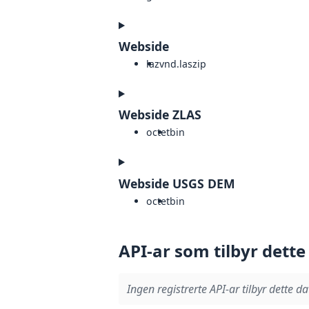
Webside
laz
vnd.laszip
Webside ZLAS
octet
bin
Webside USGS DEM
octet
bin
API-ar som tilbyr dette
Ingen registrerte API-ar tilbyr dette da