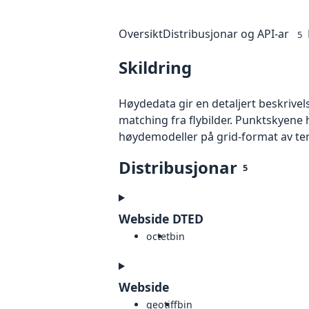
Oversikt
Distribusjonar og API-ar
5
Skildring
Høydedata gir en detaljert beskrivel
matching fra flybilder. Punktskyene 
høydemodeller på grid-format av te
Distribusjonar
5
Webside DTED
octet
bin
Webside
geotiff
bin