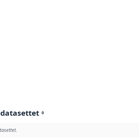
 datasettet
0
tasettet.