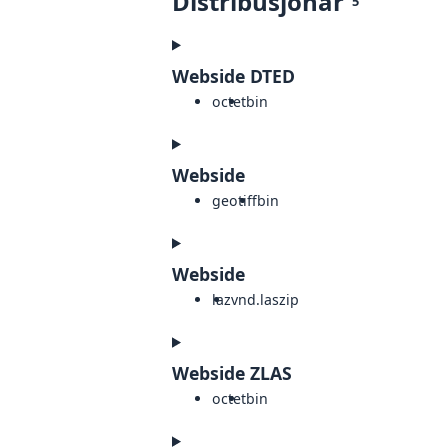
Distribusjonar
5
Webside DTED
octet
bin
Webside
geotiff
bin
Webside
laz
vnd.laszip
Webside ZLAS
octet
bin