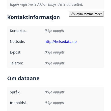
Ingen registrerte API-ar tilbyr dette datasettet.
Gøym tomme rader
Kontaktinformasjon
Kontaktpunkt
:
Ikkje oppgitt
Nettside
:
http://helsedata.no
E-post
:
Ikkje oppgitt
Telefon
:
Ikkje oppgitt
Om dataane
Språk
:
Ikkje oppgitt
Innhaldsleverandørar
Ikkje oppgitt
: