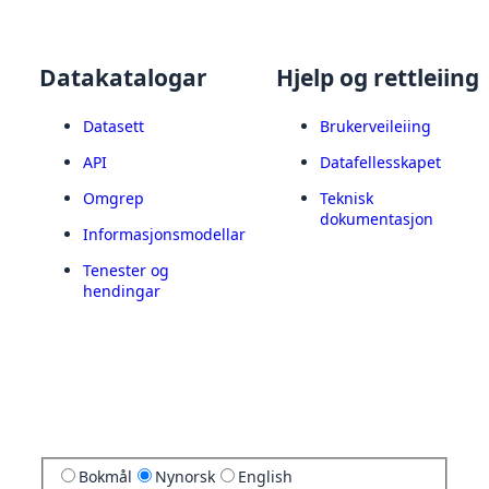
Datakatalogar
Hjelp og rettleiing
Datasett
Brukerveileiing
API
Datafellesskapet
Omgrep
Teknisk
dokumentasjon
Informasjonsmodellar
Tenester og
hendingar
Bokmål
Nynorsk
English