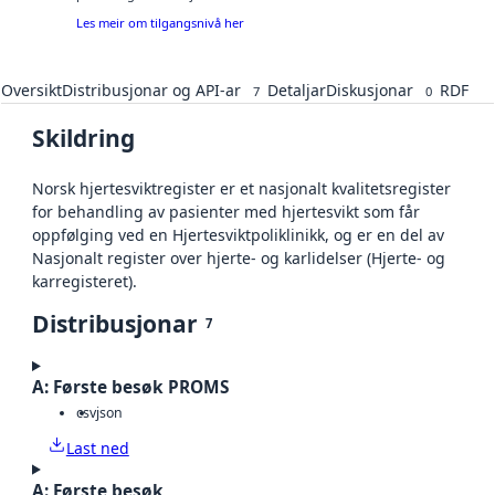
Les meir om tilgangsnivå her
Oversikt
Distribusjonar og API-ar
Detaljar
Diskusjonar
RDF
7
0
Skildring
Norsk hjertesviktregister er et nasjonalt kvalitetsregister
for behandling av pasienter med hjertesvikt som får
oppfølging ved en Hjertesviktpoliklinikk, og er en del av
Nasjonalt register over hjerte- og karlidelser (Hjerte- og
karregisteret).
Distribusjonar
7
A: Første besøk PROMS
csv
json
Last ned
A: Første besøk