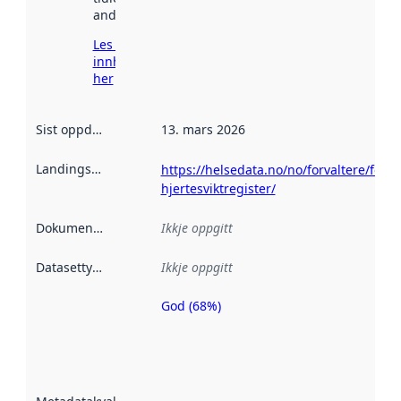
andre stader.
Les meir om
innhenting
her
Sist oppdatert
:
13. mars 2026
Landingsside
:
https://helsedata.no/no/forvaltere/folke
hjertesviktregister/
Dokumentasjon
:
Ikkje oppgitt
Datasettype
:
Ikkje oppgitt
God (68%)
Metadatakvalitet
er ein indikator
på kor godt
datasettene er
beskrive ved