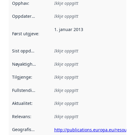
Opphav
:
Ikkje oppgitt
Oppdateringsfrekvens
Ikkje oppgitt
:
1. januar 2013
Først utgjeve
:
Denne datoen seier når dataa i dette datasettet 
Sist oppdatert
:
Ikkje oppgitt
Nøyaktigheit
:
Ikkje oppgitt
Tilgjenge
:
Ikkje oppgitt
Fullstendigheit
:
Ikkje oppgitt
Aktualitet
:
Ikkje oppgitt
Relevans
:
Ikkje oppgitt
Geografisk område
:
http://publications.europa.eu/resource