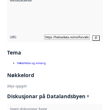
Metadatakvalitet
:
hjelp av
metadata.
Les meir om
metadatakvalitet
her
URI:
Kopier
Tema
Helse
Helse og omsorg
Nøkkelord
Ikkje oppgitt
Diskusjonar på Datalandsbyen
0
Ingen diskusjonar funne