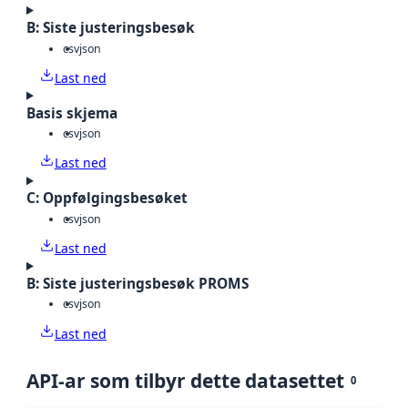
B: Siste justeringsbesøk
csv
json
Last ned
Basis skjema
csv
json
Last ned
C: Oppfølgingsbesøket
csv
json
Last ned
B: Siste justeringsbesøk PROMS
csv
json
Last ned
API-ar som tilbyr dette datasettet
0