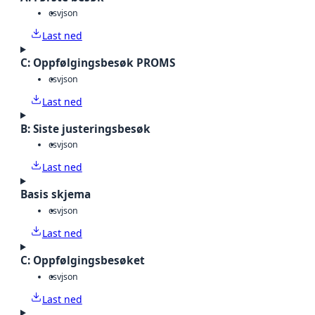
csv
json
Last ned
C: Oppfølgingsbesøk PROMS
csv
json
Last ned
B: Siste justeringsbesøk
csv
json
Last ned
Basis skjema
csv
json
Last ned
C: Oppfølgingsbesøket
csv
json
Last ned