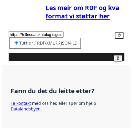
Les meir om RDF og kva
format vi støttar her
Kopier
Turtle
RDF/XML
JSON-LD
Kopier
Fann du det du leitte etter?
Ta kontakt
med oss her, eller spør om hjelp i
Datalandsbyen
.