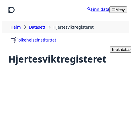
Hopp til hovudinnhald
Finn data
Meny
Heim
Datasett
Hjertesviktregisteret
Folkehelseinstituttet
Bruk datas
Hjertesviktregisteret