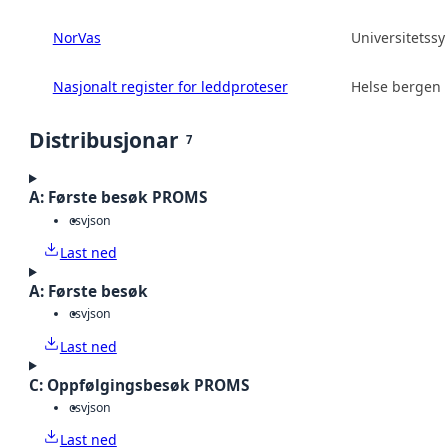
NorVas
Universitetss
Nasjonalt register for leddproteser
Helse bergen 
Distribusjonar
7
A: Første besøk PROMS
csv
json
Last ned
A: Første besøk
csv
json
Last ned
C: Oppfølgingsbesøk PROMS
csv
json
Last ned