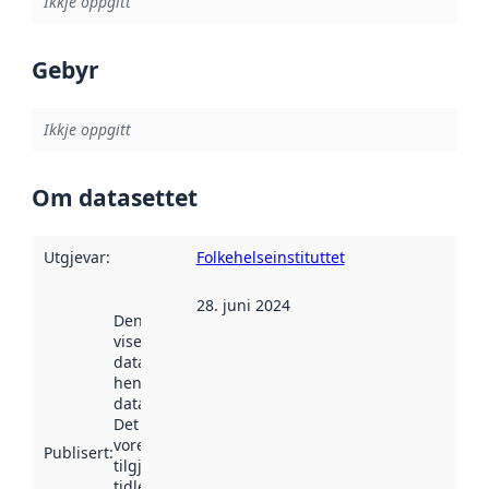
Ikkje oppgitt
Gebyr
Ikkje oppgitt
Om datasettet
Utgjevar
:
Folkehelseinstituttet
28. juni 2024
Denne datoen
viser når
datasettet vart
henta inn av
data.norge.no.
Det kan ha
vore
Publisert
:
tilgjengeleg
tidlegare