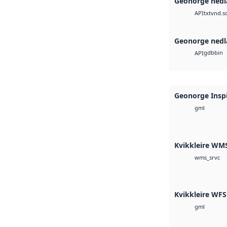
Geonorge nedl
txt
vnd.s
API
Geonorge nedl
gdb
bin
API
Geonorge Insp
gml
Kvikkleire WM
wms_srvc
Kvikkleire WFS
gml