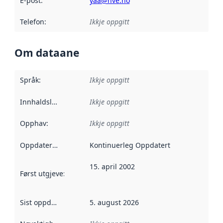
E-post
:
yaa@nve.no
Telefon
:
Ikkje oppgitt
Om dataane
Språk
:
Ikkje oppgitt
Innhaldsleverandørar
Ikkje oppgitt
:
Opphav
:
Ikkje oppgitt
Oppdateringsfrekvens
Kontinuerleg Oppdatert
:
15. april 2002
Først utgjeve
:
Denne datoen seier når dataa i dette datasettet 
Sist oppdatert
:
5. august 2026