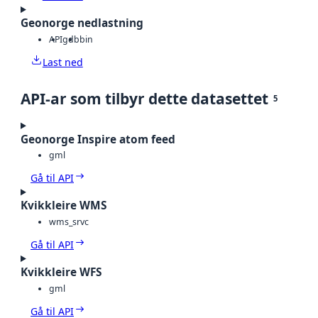
Geonorge nedlastning
API
gdb
bin
Last ned
API-ar som tilbyr dette datasettet
5
Geonorge Inspire atom feed
gml
Gå til API
Kvikkleire WMS
wms_srvc
Gå til API
Kvikkleire WFS
gml
Gå til API