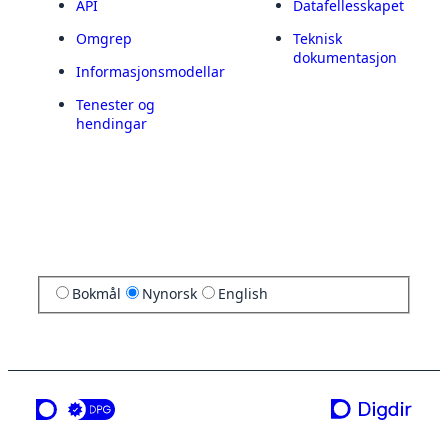
API
Datafellesskapet
Omgrep
Teknisk
dokumentasjon
Informasjonsmodellar
Tenester og
hendingar
Bokmål
Nynorsk
English
ei teneste frå