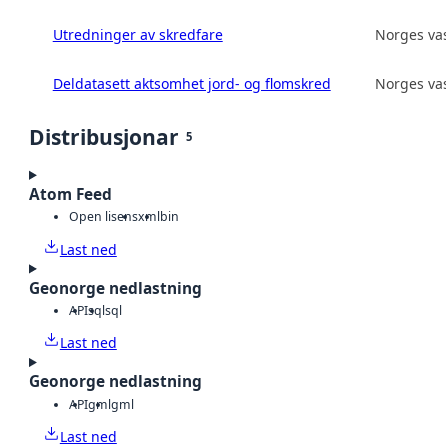
Utredninger av skredfare
Norges vas
Deldatasett aktsomhet jord- og flomskred
Norges vas
Distribusjonar
5
Atom Feed
Open lisens
xml
bin
Last ned
Geonorge nedlastning
API
sql
sql
Last ned
Geonorge nedlastning
API
gml
gml
Last ned