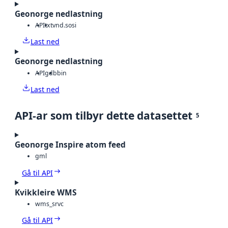
Geonorge nedlastning
API
txt
vnd.sosi
Last ned
Geonorge nedlastning
API
gdb
bin
Last ned
API-ar som tilbyr dette datasettet
5
Geonorge Inspire atom feed
gml
Gå til API
Kvikkleire WMS
wms_srvc
Gå til API