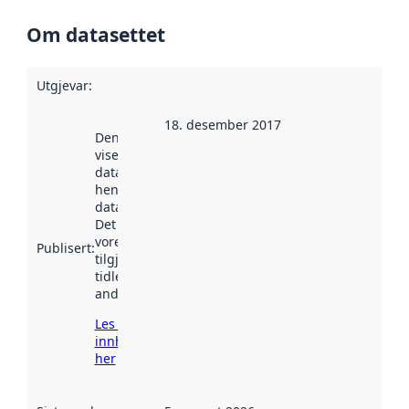
Om datasettet
Utgjevar
:
18. desember 2017
Denne datoen
viser når
datasettet vart
henta inn av
data.norge.no.
Det kan ha
vore
Publisert
:
tilgjengeleg
tidlegare
andre stader.
Les meir om
innhenting
her