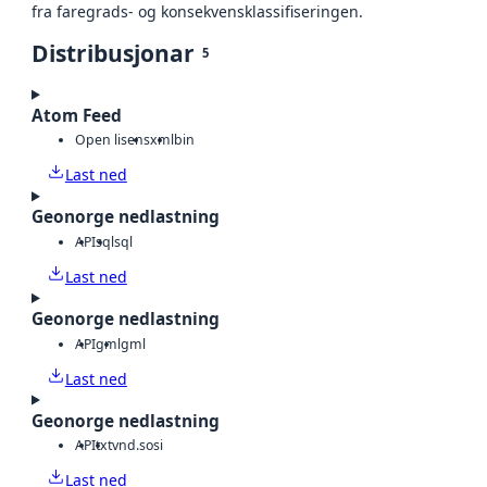
fra faregrads- og konsekvensklassifiseringen.
Distribusjonar
5
Atom Feed
Open lisens
xml
bin
Last ned
Geonorge nedlastning
API
sql
sql
Last ned
Geonorge nedlastning
API
gml
gml
Last ned
Geonorge nedlastning
API
txt
vnd.sosi
Last ned