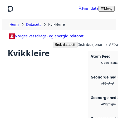
Hopp til hovudinnhald
Finn data
Meny
Heim
Datasett
Kvikkleire
Norges vassdrags- og energidirektorat
Distribusjonar
API-a
Bruk datasett
5
Kvikkleire
Atom Feed
Open lisens
Geonorge nedl
sql
sql
API
Geonorge nedl
gml
gml
API