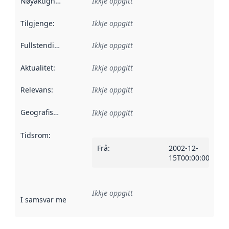
Nøyaktigheit
:
Ikkje oppgitt
Tilgjenge
:
Ikkje oppgitt
Fullstendigheit
:
Ikkje oppgitt
Aktualitet
:
Ikkje oppgitt
Relevans
:
Ikkje oppgitt
Geografisk område
:
Ikkje oppgitt
Tidsrom
:
Frå
:
2002-12-
15T00:00:00Z
Ikkje oppgitt
I samsvar med
:
Referanse til ei implementeringsregel eller an