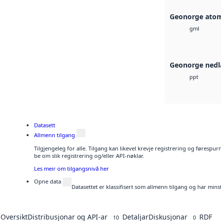
Geonorge atom
gml
Geonorge nedl
ppt
Datasett
Allmenn tilgang
Tilgjengeleg for alle. Tilgang kan likevel krevje registrering og førespu
be om slik registrering og/eller API-nøklar.
Les meir om tilgangsnivå her
Opne data
Datasettet er klassifisert som allmenn tilgang og har mins
Oversikt
Distribusjonar og API-ar
Detaljar
Diskusjonar
RDF
10
0