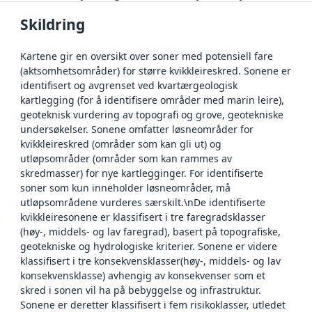
Skildring
Kartene gir en oversikt over soner med potensiell fare
(aktsomhetsområder) for større kvikkleireskred. Sonene er
identifisert og avgrenset ved kvartærgeologisk
kartlegging (for å identifisere områder med marin leire),
geoteknisk vurdering av topografi og grove, geotekniske
undersøkelser. Sonene omfatter løsneområder for
kvikkleireskred (områder som kan gli ut) og
utløpsområder (områder som kan rammes av
skredmasser) for nye kartlegginger. For identifiserte
soner som kun inneholder løsneområder, må
utløpsområdene vurderes særskilt.\nDe identifiserte
kvikkleiresonene er klassifisert i tre faregradsklasser
(høy-, middels- og lav faregrad), basert på topografiske,
geotekniske og hydrologiske kriterier. Sonene er videre
klassifisert i tre konsekvensklasser(høy-, middels- og lav
konsekvensklasse) avhengig av konsekvenser som et
skred i sonen vil ha på bebyggelse og infrastruktur.
Sonene er deretter klassifisert i fem risikoklasser, utledet