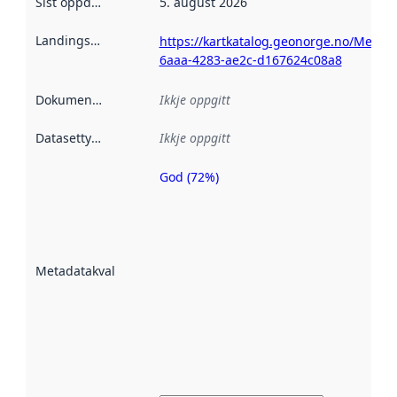
Sist oppdatert
:
5. august 2026
Landingsside
:
https://kartkatalog.geonorge.no/Metad
6aaa-4283-ae2c-d167624c08a8
Dokumentasjon
:
Ikkje oppgitt
Datasettype
:
Ikkje oppgitt
God (72%)
Metadatakvalitet
er ein indikator
på kor godt
datasettene er
beskrive ved
Metadatakvalitet
:
hjelp av
metadata.
Les meir om
metadatakvalitet
her