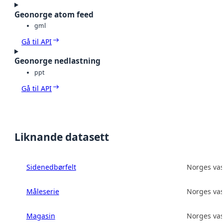
Geonorge atom feed
gml
Gå til API
Geonorge nedlastning
ppt
Gå til API
Liknande datasett
Sidenedbørfelt
Norges vas
Måleserie
Norges vas
Magasin
Norges vas