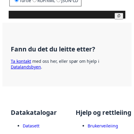
Turtle
RDF/XML
JSON-LD
Kopier
Fann du det du leitte etter?
Ta kontakt
med oss her, eller spør om hjelp i
Datalandsbyen
.
Datakatalogar
Hjelp og rettleiing
Datasett
Brukerveileiing