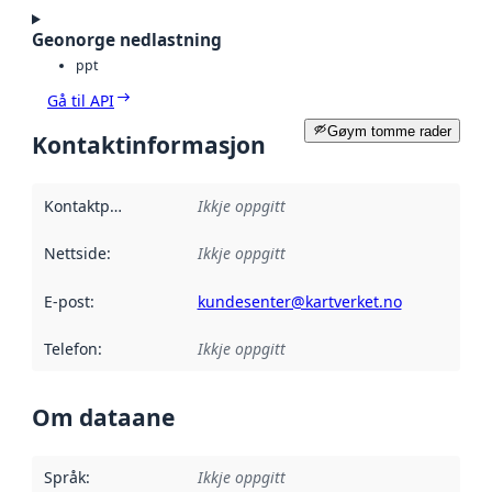
Geonorge nedlastning
ppt
Gå til API
Gøym tomme rader
Kontaktinformasjon
Kontaktpunkt
:
Ikkje oppgitt
Nettside
:
Ikkje oppgitt
E-post
:
kundesenter@kartverket.no
Telefon
:
Ikkje oppgitt
Om dataane
Språk
:
Ikkje oppgitt