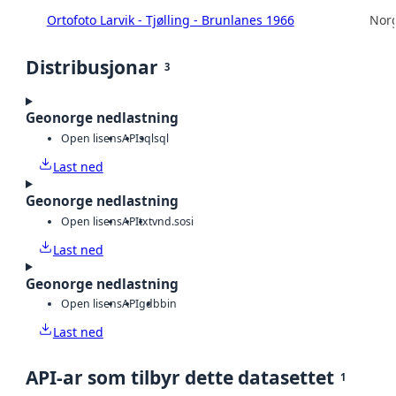
Ortofoto Larvik - Tjølling - Brunlanes 1966
Norg
Distribusjonar
3
Geonorge nedlastning
Open lisens
API
sql
sql
Last ned
Geonorge nedlastning
Open lisens
API
txt
vnd.sosi
Last ned
Geonorge nedlastning
Open lisens
API
gdb
bin
Last ned
API-ar som tilbyr dette datasettet
1