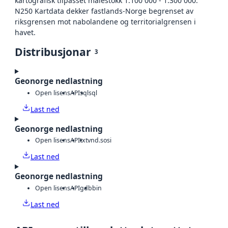
kartografisk tilpasset målestokk 1:100 000 - 1:300 000.
N250 Kartdata dekker fastlands-Norge begrenset av
riksgrensen mot nabolandene og territorialgrensen i
havet.
Distribusjonar
3
Geonorge nedlastning
Open lisens
API
sql
sql
Last ned
Geonorge nedlastning
Open lisens
API
txt
vnd.sosi
Last ned
Geonorge nedlastning
Open lisens
API
gdb
bin
Last ned