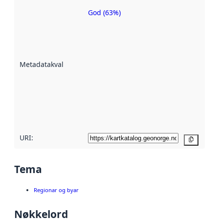
God (63%)
Metadatakvalitet
er ein indikator
på kor godt
datasettene er
beskrive ved
Metadatakvalitet
:
hjelp av
metadata.
Les meir om
metadatakvalitet
her
URI:
Kopier
Tema
Regionar og byar
Nøkkelord