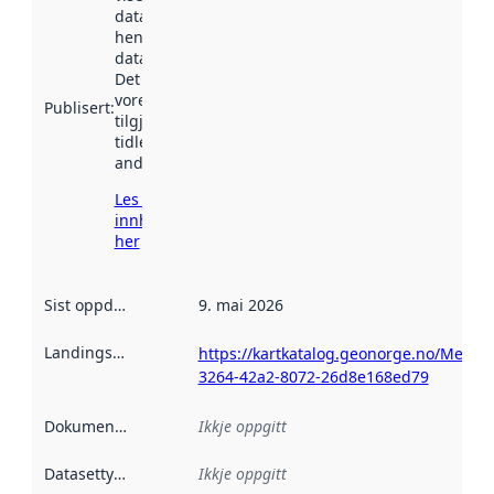
datasettet vart
henta inn av
data.norge.no.
Det kan ha
vore
Publisert
:
tilgjengeleg
tidlegare
andre stader.
Les meir om
innhenting
her
Sist oppdatert
:
9. mai 2026
Landingsside
:
https://kartkatalog.geonorge.no/Metada
3264-42a2-8072-26d8e168ed79
Dokumentasjon
:
Ikkje oppgitt
Datasettype
:
Ikkje oppgitt