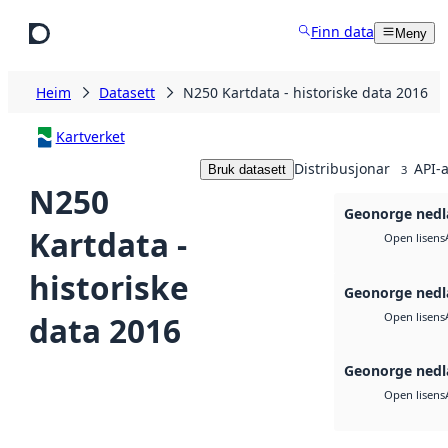
Hopp til hovudinnhald
Finn data
Meny
Heim
Datasett
N250 Kartdata - historiske data 2016
Kartverket
Distribusjonar
API-a
Bruk datasett
3
N250
Geonorge nedl
Kartdata -
Open lisens
historiske
Geonorge nedl
data 2016
Open lisens
Geonorge nedl
Open lisens