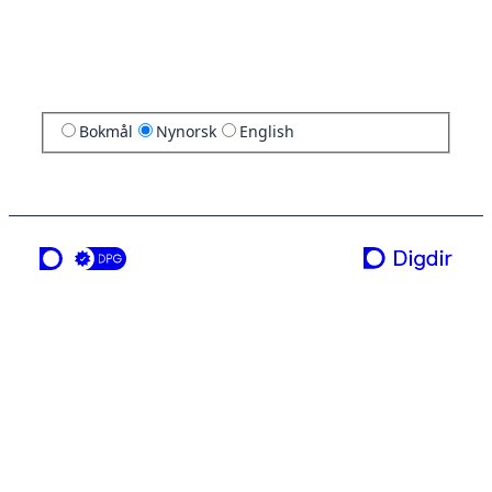
Bokmål
Nynorsk
English
ei teneste frå