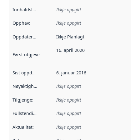
Innhaldsleverandørar
Ikkje oppgitt
:
Opphav
:
Ikkje oppgitt
Oppdateringsfrekvens
Ikkje Planlagt
:
16. april 2020
Først utgjeve
:
Denne datoen seier når dataa i dette datasettet 
Sist oppdatert
:
6. januar 2016
Nøyaktigheit
:
Ikkje oppgitt
Tilgjenge
:
Ikkje oppgitt
Fullstendigheit
:
Ikkje oppgitt
Aktualitet
:
Ikkje oppgitt