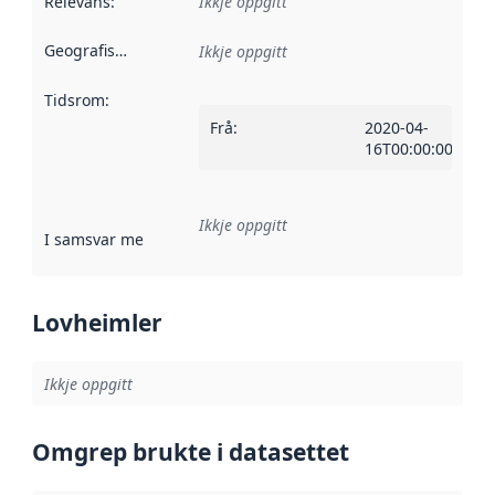
Relevans
:
Ikkje oppgitt
Geografisk område
:
Ikkje oppgitt
Tidsrom
:
Frå
:
2020-04-
16T00:00:00Z
Ikkje oppgitt
I samsvar med
:
Referanse til ei implementeringsregel eller an
Lovheimler
Ikkje oppgitt
Omgrep brukte i datasettet