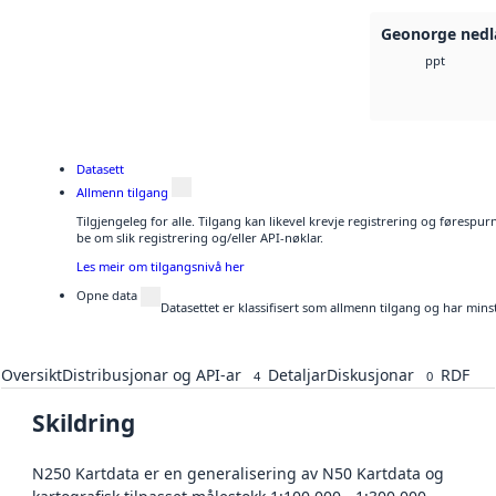
Geonorge nedl
ppt
Datasett
Allmenn tilgang
Tilgjengeleg for alle. Tilgang kan likevel krevje registrering og førespu
be om slik registrering og/eller API-nøklar.
Les meir om tilgangsnivå her
Opne data
Datasettet er klassifisert som allmenn tilgang og har mins
Oversikt
Distribusjonar og API-ar
Detaljar
Diskusjonar
RDF
4
0
Skildring
N250 Kartdata er en generalisering av N50 Kartdata og