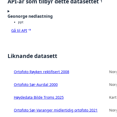
API-ar som tilbyr dette datasettet
1
Geonorge nedlastning
ppt
Gå til API
Liknande datasett
Ortofoto Røyken rektifisert 2008
Norg
Ortofoto Sør-Aurdal 2000
Norg
Høydedata Bilde Troms 2025
Kart
Ortofoto Sør-Varanger midlertidig ortofoto 2021
Norg