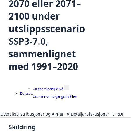
2070 eller 2071–
2100 under
utslippsscenario
SSP3-7.0,
sammenlignet
med 1991–2020
Ukjend tilgangsnivå
Datasett
Les meir om tilgangsnivå her
Oversikt
Distribusjonar og API-ar
Detaljar
Diskusjonar
RDF
0
0
Skildring