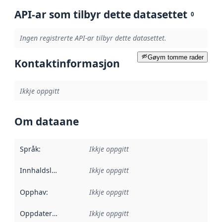
API-ar som tilbyr dette datasettet
0
Ingen registrerte API-ar tilbyr dette datasettet.
Gøym tomme rader
Kontaktinformasjon
Ikkje oppgitt
Om dataane
Språk
:
Ikkje oppgitt
Innhaldsleverandørar
Ikkje oppgitt
:
Opphav
:
Ikkje oppgitt
Oppdateringsfrekvens
Ikkje oppgitt
: