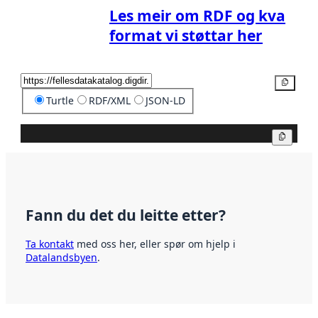
Les meir om RDF og kva
format vi støttar her
Kopier
Turtle
RDF/XML
JSON-LD
Kopier
Fann du det du leitte etter?
Ta kontakt
med oss her, eller spør om hjelp i
Datalandsbyen
.