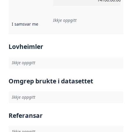
Ikkje oppgitt
I samsvar med
:
Referanse til ei implementeringsregel eller an
Lovheimler
Ikkje oppgitt
Omgrep brukte i datasettet
Ikkje oppgitt
Referansar
Ikkje oppgitt