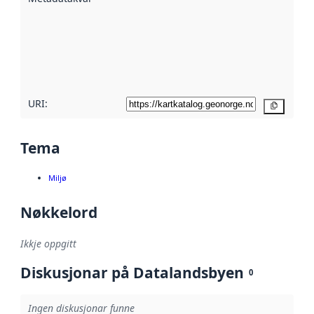
metadata.
Les meir om
metadatakvalitet
her
URI:
Kopier
Tema
Miljø
Nøkkelord
Ikkje oppgitt
Diskusjonar på Datalandsbyen
0
Ingen diskusjonar funne