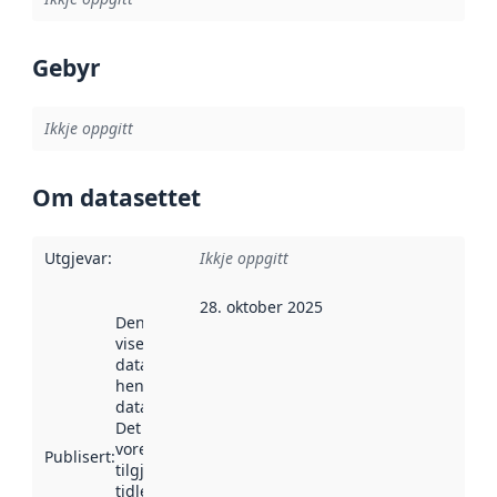
Gebyr
Ikkje oppgitt
Om datasettet
Utgjevar
:
Ikkje oppgitt
28. oktober 2025
Denne datoen
viser når
datasettet vart
henta inn av
data.norge.no.
Det kan ha
vore
Publisert
:
tilgjengeleg
tidlegare