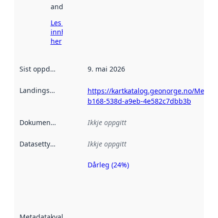
andre stader.
Les meir om
innhenting
her
Sist oppdatert
:
9. mai 2026
Landingsside
:
https://kartkatalog.geonorge.no/Metad
b168-538d-a9eb-4e582c7dbb3b
Dokumentasjon
:
Ikkje oppgitt
Datasettype
:
Ikkje oppgitt
Dårleg (24%)
Metadatakvalitet
er ein indikator
på kor godt
datasettene er
beskrive ved
Metadatakvalitet
:
hjelp av