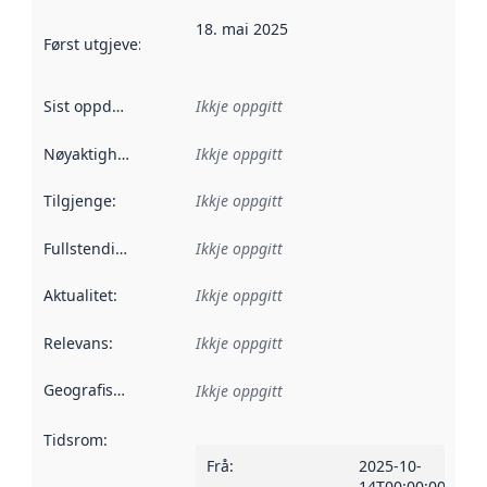
18. mai 2025
Først utgjeve
:
Denne datoen seier når dataa i dette datasettet 
Sist oppdatert
:
Ikkje oppgitt
Nøyaktigheit
:
Ikkje oppgitt
Tilgjenge
:
Ikkje oppgitt
Fullstendigheit
:
Ikkje oppgitt
Aktualitet
:
Ikkje oppgitt
Relevans
:
Ikkje oppgitt
Geografisk område
:
Ikkje oppgitt
Tidsrom
:
Frå
:
2025-10-
14T00:00:00Z