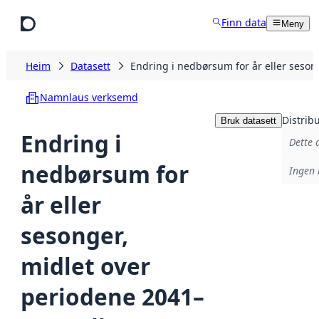
Hopp til hovudinnhald
Finn data
Meny
Heim
Datasett
Endring i nedbørsum for år eller seso
Namnlaus verksemd
Distrib
Bruk datasett
Endring i
Dette 
nedbørsum for
Ingen 
år eller
sesonger,
midlet over
periodene 2041–