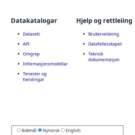
Datakatalogar
Hjelp og rettleiing
Datasett
Brukerveileiing
API
Datafellesskapet
Omgrep
Teknisk
dokumentasjon
Informasjonsmodellar
Tenester og
hendingar
Bokmål
Nynorsk
English