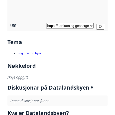
Les meir om
metadatakvalitet
her
URI:
Kopier
Tema
Regionar og byar
Nøkkelord
Ikkje oppgitt
Diskusjonar på Datalandsbyen
0
Ingen diskusjonar funne
Kva er Datalandsbyen?