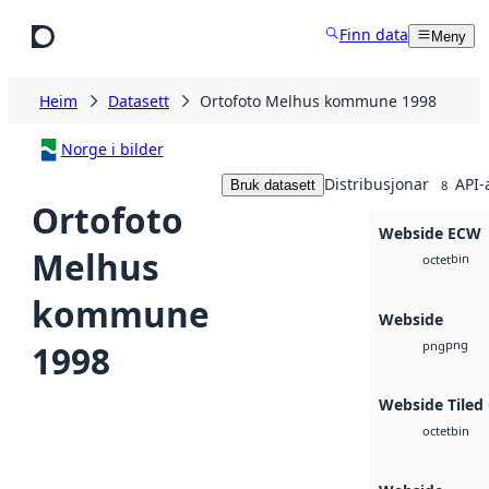
Hopp til hovudinnhald
Finn data
Meny
Heim
Datasett
Ortofoto Melhus kommune 1998
Norge i bilder
Distribusjonar
API-
Bruk datasett
8
Ortofoto
Webside ECW
Melhus
bin
octet
kommune
Webside
png
1998
png
Webside Tiled
bin
octet