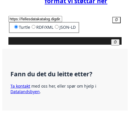
format vi støttar her
Kopier
Turtle
RDF/XML
JSON-LD
Kopier
Fann du det du leitte etter?
Ta kontakt
med oss her, eller spør om hjelp i
Datalandsbyen
.