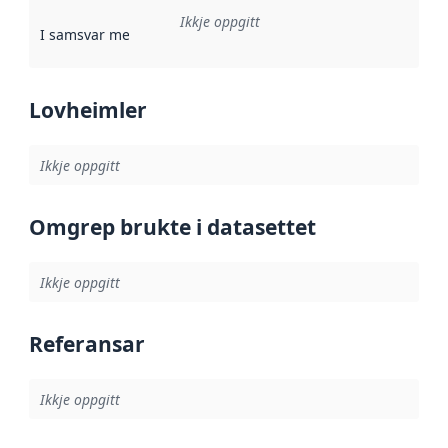
Ikkje oppgitt
I samsvar med
:
Referanse til ei implementeringsregel eller an
Lovheimler
Ikkje oppgitt
Omgrep brukte i datasettet
Ikkje oppgitt
Referansar
Ikkje oppgitt