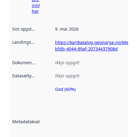
innhenting
her
Sist oppdatert
:
9. mai 2026
Landingsside
:
https://kartkatalog.geonorge.no/Metad
bfdb-4044-89af-20734437908d
Dokumentasjon
:
Ikkje oppgitt
Datasettype
:
Ikkje oppgitt
God (60%)
Metadatakvalitet
er ein indikator
på kor godt
datasettene er
beskrive ved
Metadatakvalitet
:
hjelp av
metadata.