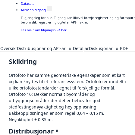
Datasett
Allmenn tilgang
Tilgjengeleg for alle. Tilgang kan likevel krevje registrering og førespu
be om slik registrering og/eller API-nøklar.
Les meir om tilgangsnivå her
Oversikt
Distribusjonar og API-ar
Detaljar
Diskusjonar
RDF
8
0
Skildring
Ortofoto har samme geometriske egenskaper som et kart
og kan knyttes til et referansesystem. Ortofoto er inndelt i
ulike ortofotostandarder egnet til forskjellige formål.
Ortofoto 10: Dekker normalt byområder og
utbyggingsområder der det er behov for god
stedfestingsnøyaktighet og høy oppløsning.
Bakkeoppløsningen er som regel 0,04 – 0,15 m.
Nøyaktighet ± 0.35 m.
Distribusjonar
8