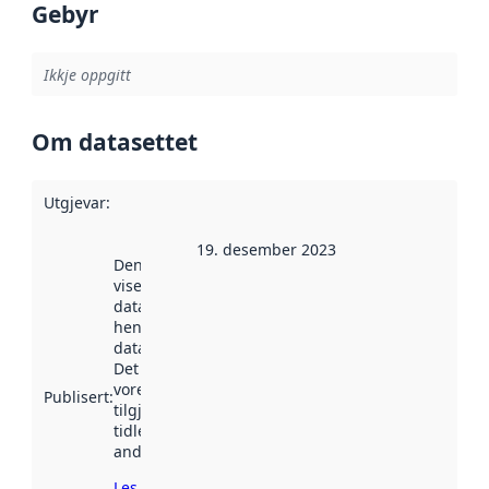
Gebyr
Ikkje oppgitt
Om datasettet
Utgjevar
:
19. desember 2023
Denne datoen
viser når
datasettet vart
henta inn av
data.norge.no.
Det kan ha
vore
Publisert
:
tilgjengeleg
tidlegare
andre stader.
Les meir om