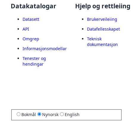
Datakatalogar
Hjelp og rettleiing
Datasett
Brukerveileiing
API
Datafellesskapet
Omgrep
Teknisk
dokumentasjon
Informasjonsmodellar
Tenester og
hendingar
Bokmål
Nynorsk
English