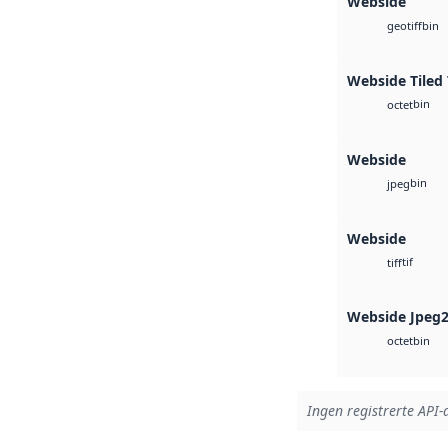
Webside
bin
geotiff
Webside Tiled 
bin
octet
Webside
bin
jpeg
Webside
tif
tiff
Webside Jpeg
bin
octet
Ingen registrerte API-a