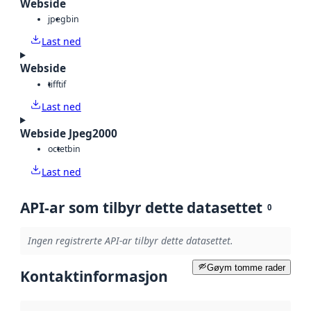
Webside
jpeg
bin
Last ned
Webside
tiff
tif
Last ned
Webside Jpeg2000
octet
bin
Last ned
API-ar som tilbyr dette datasettet
0
Ingen registrerte API-ar tilbyr dette datasettet.
Gøym tomme rader
Kontaktinformasjon