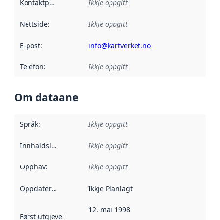
Kontaktpunkt
:
Ikkje oppgitt
Nettside
:
Ikkje oppgitt
E-post
:
info@kartverket.no
Telefon
:
Ikkje oppgitt
Om dataane
Språk
:
Ikkje oppgitt
Innhaldsleverandørar
Ikkje oppgitt
:
Opphav
:
Ikkje oppgitt
Oppdateringsfrekvens
Ikkje Planlagt
:
12. mai 1998
Først utgjeve
:
Denne datoen seier når dataa i dette datasettet 