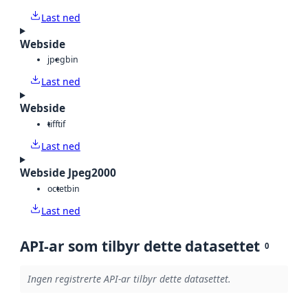
Last ned
Webside
jpeg
bin
Last ned
Webside
tiff
tif
Last ned
Webside Jpeg2000
octet
bin
Last ned
API-ar som tilbyr dette datasettet
0
Ingen registrerte API-ar tilbyr dette datasettet.