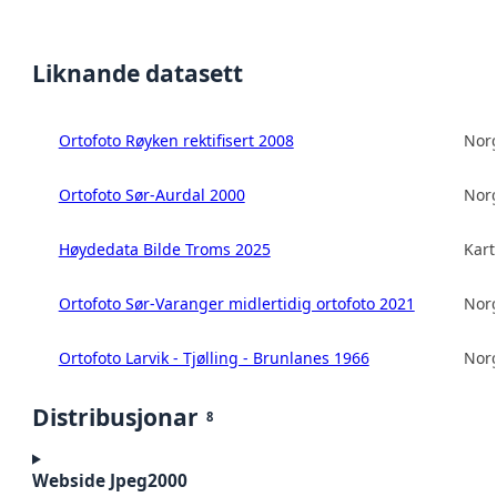
Liknande datasett
Ortofoto Røyken rektifisert 2008
Norg
Ortofoto Sør-Aurdal 2000
Norg
Høydedata Bilde Troms 2025
Kart
Ortofoto Sør-Varanger midlertidig ortofoto 2021
Norg
Ortofoto Larvik - Tjølling - Brunlanes 1966
Norg
Distribusjonar
8
Webside Jpeg2000