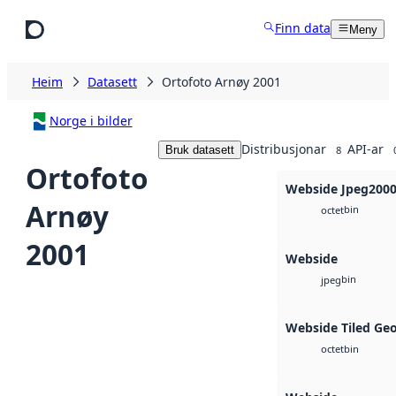
Hopp til hovudinnhald
Finn data
Meny
Heim
Datasett
Ortofoto Arnøy 2001
Norge i bilder
Distribusjonar
API-ar
Bruk datasett
8
Ortofoto
Webside Jpeg200
Arnøy
bin
octet
2001
Webside
bin
jpeg
Webside Tiled Ge
bin
octet