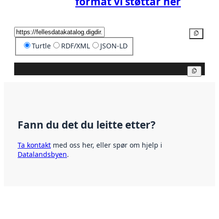
format vi støttar her
Kopier
Turtle
RDF/XML
JSON-LD
Kopier
Fann du det du leitte etter?
Ta kontakt
med oss her, eller spør om hjelp i
Datalandsbyen
.