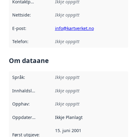
Kontaktpunkt
:
Ikkje oppgitt
Nettside
:
Ikkje oppgitt
E-post
:
info@kartverket.no
Telefon
:
Ikkje oppgitt
Om dataane
Språk
:
Ikkje oppgitt
Innhaldsleverandørar
Ikkje oppgitt
:
Opphav
:
Ikkje oppgitt
Oppdateringsfrekvens
Ikkje Planlagt
:
15. juni 2001
Først utgjeve
:
Denne datoen seier når dataa i dette datasettet 