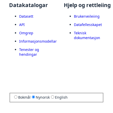
Datakatalogar
Hjelp og rettleiing
Datasett
Brukerveileiing
API
Datafellesskapet
Omgrep
Teknisk
dokumentasjon
Informasjonsmodellar
Tenester og
hendingar
Bokmål
Nynorsk
English