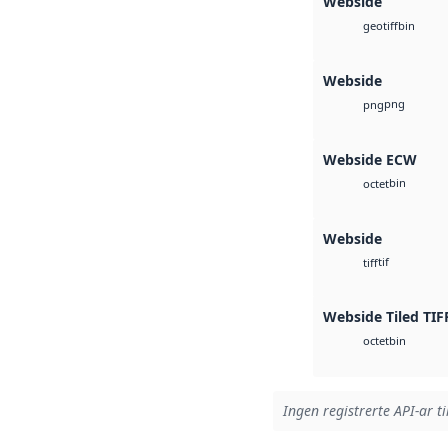
Webside
bin
geotiff
Webside
png
png
Webside ECW
bin
octet
Webside
tif
tiff
Webside Tiled TIF
bin
octet
Ingen registrerte API-ar ti