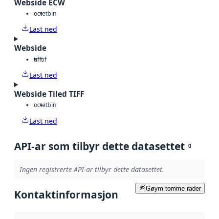
Webside ECW
octet
bin
Last ned
Webside
tiff
tif
Last ned
Webside Tiled TIFF
octet
bin
Last ned
API-ar som tilbyr dette datasettet
0
Ingen registrerte API-ar tilbyr dette datasettet.
Gøym tomme rader
Kontaktinformasjon