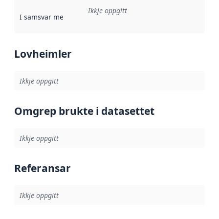
Ikkje oppgitt
I samsvar med
:
Referanse til ei implementeringsregel eller an
Lovheimler
Ikkje oppgitt
Omgrep brukte i datasettet
Ikkje oppgitt
Referansar
Ikkje oppgitt