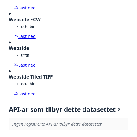
Last ned
Webside ECW
octet
bin
Last ned
Webside
tiff
tif
Last ned
Webside Tiled TIFF
octet
bin
Last ned
API-ar som tilbyr dette datasettet
0
Ingen registrerte API-ar tilbyr dette datasettet.