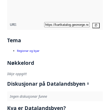
Les meir om
metadatakvalitet
her
URI:
Kopier
Tema
Regionar og byar
Nøkkelord
Ikkje oppgitt
Diskusjonar på Datalandsbyen
0
Ingen diskusjonar funne
Kva er Datalandsbyen?