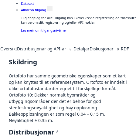
Datasett
Allmenn tilgang
Tilgjengeleg for alle. Tilgang kan likevel krevje registrering og førespu
kan be om slik registrering og/eller API-nøklar.
Les meir om tilgangsnivå her
Oversikt
Distribusjonar og API-ar
Detaljar
Diskusjonar
RDF
8
0
Skildring
Ortofoto har samme geometriske egenskaper som et kart
og kan knyttes til et referansesystem. Ortofoto er inndelt i
ulike ortofotostandarder egnet til forskjellige formål.
Ortofoto 10: Dekker normalt byområder og
utbyggingsområder der det er behov for god
stedfestingsnøyaktighet og høy oppløsning.
Bakkeoppløsningen er som regel 0,04 – 0,15 m.
Nøyaktighet ± 0.35 m.
Distribusjonar
8