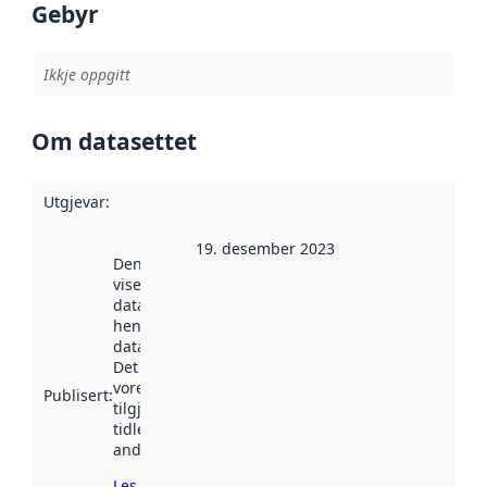
Gebyr
Ikkje oppgitt
Om datasettet
Utgjevar
:
19. desember 2023
Denne datoen
viser når
datasettet vart
henta inn av
data.norge.no.
Det kan ha
vore
Publisert
:
tilgjengeleg
tidlegare
andre stader.
Les meir om