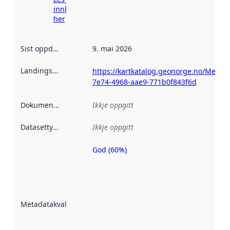
innhenting
her
Sist oppdatert
:
9. mai 2026
Landingsside
:
https://kartkatalog.geonorge.no/Metad
7e74-4968-aae9-771b0f843f6d
Dokumentasjon
:
Ikkje oppgitt
Datasettype
:
Ikkje oppgitt
God (60%)
Metadatakvalitet
er ein indikator
på kor godt
datasettene er
beskrive ved
Metadatakvalitet
:
hjelp av
metadata.