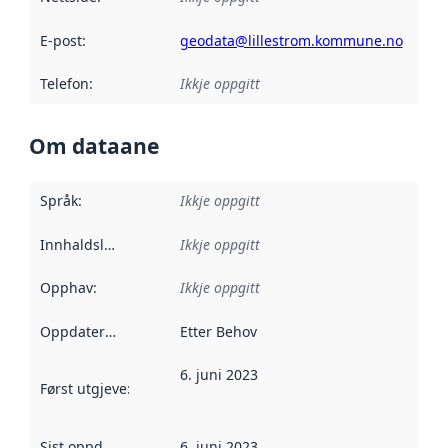
E-post
:
geodata@lillestrom.kommune.no
Telefon
:
Ikkje oppgitt
Om dataane
Språk
:
Ikkje oppgitt
Innhaldsleverandørar
Ikkje oppgitt
:
Opphav
:
Ikkje oppgitt
Oppdateringsfrekvens
Etter Behov
:
6. juni 2023
Først utgjeve
:
Denne datoen seier når dataa i dette datasettet 
Sist oppdatert
:
6. juni 2023