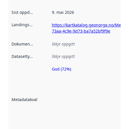
Sist oppdatert
:
9. mai 2026
Landingsside
:
https://kartkatalog.geonorge.no/Metad
73aa-4c9e-9d73-ba7a52bf9f9e
Dokumentasjon
:
Ikkje oppgitt
Datasettype
:
Ikkje oppgitt
God (72%)
Metadatakvalitet
er ein indikator
på kor godt
datasettene er
beskrive ved
Metadatakvalitet
:
hjelp av
metadata.
Les meir om
metadatakvalitet
her