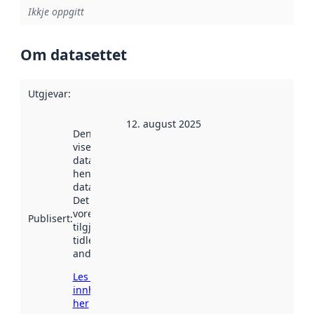
Ikkje oppgitt
Om datasettet
Utgjevar
:
12. august 2025
Denne datoen
viser når
datasettet vart
henta inn av
data.norge.no.
Det kan ha
vore
Publisert
:
tilgjengeleg
tidlegare
andre stader.
Les meir om
innhenting
her