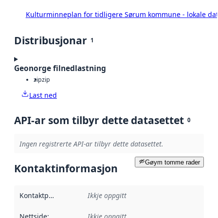
Kulturminneplan for tidligere Sørum kommune - lokale da
Distribusjonar
1
Geonorge filnedlastning
zip
zip
Last ned
API-ar som tilbyr dette datasettet
0
Ingen registrerte API-ar tilbyr dette datasettet.
Gøym tomme rader
Kontaktinformasjon
Kontaktpunkt
:
Ikkje oppgitt
Nettside
:
Ikkje oppgitt