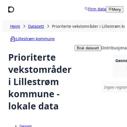
Hopp til hovudinnhald
Finn data
Meny
Heim
Datasett
Prioriterte vekstområder i Lillestrøm k
Lillestrøm kommune
Distribusjona
Bruk datasett
Prioriterte
Geono
vekstområder
i Lillestrøm
Ingen registr
kommune -
lokale data
Datasett