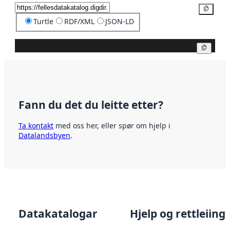
Kopier
Turtle
RDF/XML
JSON-LD
Kopier
Fann du det du leitte etter?
Ta kontakt
med oss her, eller spør om hjelp i
Datalandsbyen
.
Datakatalogar
Hjelp og rettleiing