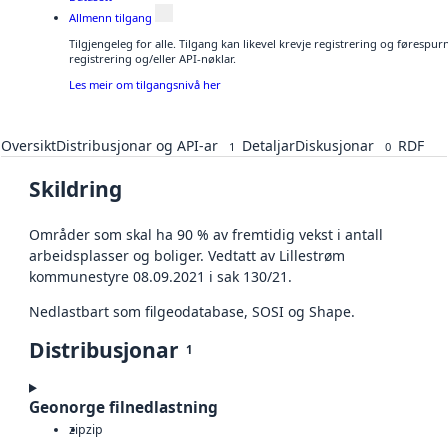
Allmenn tilgang
Tilgjengeleg for alle. Tilgang kan likevel krevje registrering og førespu
registrering og/eller API-nøklar.
Les meir om tilgangsnivå her
Oversikt
Distribusjonar og API-ar
Detaljar
Diskusjonar
RDF
1
0
Skildring
Områder som skal ha 90 % av fremtidig vekst i antall
arbeidsplasser og boliger. Vedtatt av Lillestrøm
kommunestyre 08.09.2021 i sak 130/21.
Nedlastbart som filgeodatabase, SOSI og Shape.
Distribusjonar
1
Geonorge filnedlastning
zip
zip