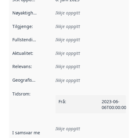
Nøyaktigheit
:
Ikkje oppgitt
Tilgjenge
:
Ikkje oppgitt
Fullstendigheit
:
Ikkje oppgitt
Aktualitet
:
Ikkje oppgitt
Relevans
:
Ikkje oppgitt
Geografisk område
:
Ikkje oppgitt
Tidsrom
:
Frå
:
2023-06-
06T00:00:00Z
Ikkje oppgitt
I samsvar med
:
Referanse til ei implementeringsregel eller an