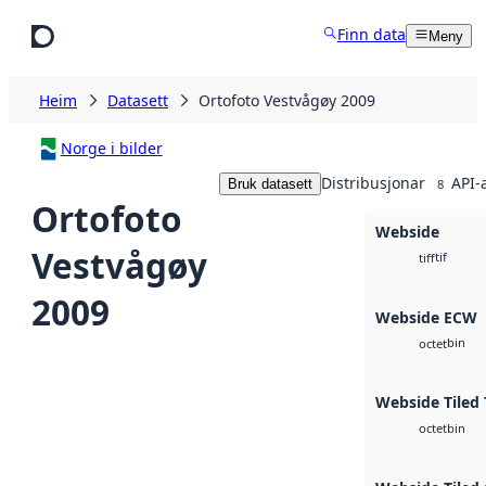
Hopp til hovudinnhald
Finn data
Meny
Heim
Datasett
Ortofoto Vestvågøy 2009
Norge i bilder
Distribusjonar
API-
Bruk datasett
8
Ortofoto
Webside
Vestvågøy
tif
tiff
2009
Webside ECW
bin
octet
Webside Tiled 
bin
octet