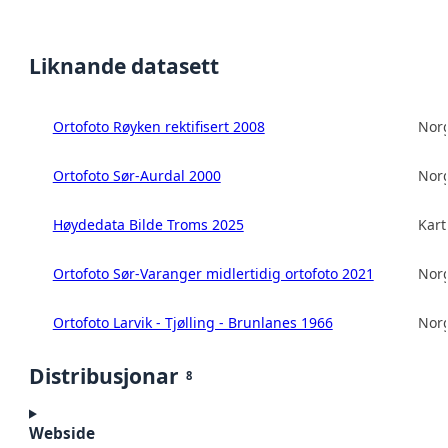
Liknande datasett
Ortofoto Røyken rektifisert 2008
Norg
Ortofoto Sør-Aurdal 2000
Norg
Høydedata Bilde Troms 2025
Kart
Ortofoto Sør-Varanger midlertidig ortofoto 2021
Norg
Ortofoto Larvik - Tjølling - Brunlanes 1966
Norg
Distribusjonar
8
Webside