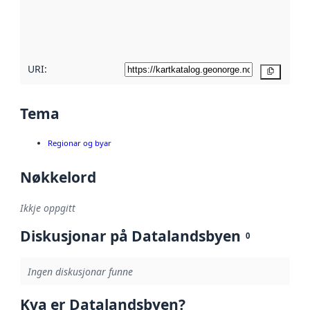
Les meir om
metadatakvalitet
her
URI:
Kopier
Tema
Regionar og byar
Nøkkelord
Ikkje oppgitt
Diskusjonar på Datalandsbyen
0
Ingen diskusjonar funne
Kva er Datalandsbyen?