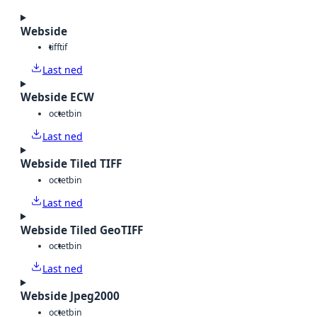
Webside
tiff
tif
Last ned
Webside ECW
octet
bin
Last ned
Webside Tiled TIFF
octet
bin
Last ned
Webside Tiled GeoTIFF
octet
bin
Last ned
Webside Jpeg2000
octet
bin