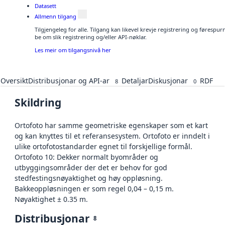
Datasett
Allmenn tilgang
Tilgjengeleg for alle. Tilgang kan likevel krevje registrering og førespu
be om slik registrering og/eller API-nøklar.
Les meir om tilgangsnivå her
Oversikt
Distribusjonar og API-ar
Detaljar
Diskusjonar
RDF
8
0
Skildring
Ortofoto har samme geometriske egenskaper som et kart
og kan knyttes til et referansesystem. Ortofoto er inndelt i
ulike ortofotostandarder egnet til forskjellige formål.
Ortofoto 10: Dekker normalt byområder og
utbyggingsområder der det er behov for god
stedfestingsnøyaktighet og høy oppløsning.
Bakkeoppløsningen er som regel 0,04 – 0,15 m.
Nøyaktighet ± 0.35 m.
Distribusjonar
8