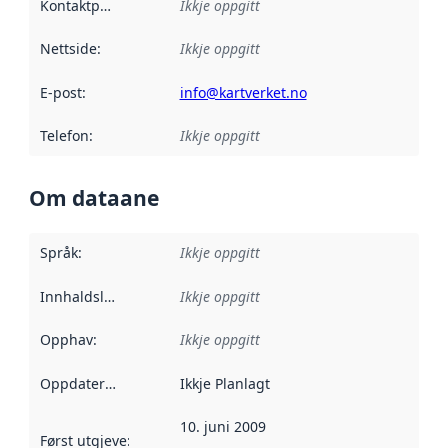
Kontaktpunkt
:
Ikkje oppgitt
Nettside
:
Ikkje oppgitt
E-post
:
info@kartverket.no
Telefon
:
Ikkje oppgitt
Om dataane
Språk
:
Ikkje oppgitt
Innhaldsleverandørar
Ikkje oppgitt
:
Opphav
:
Ikkje oppgitt
Oppdateringsfrekvens
Ikkje Planlagt
:
10. juni 2009
Først utgjeve
:
Denne datoen seier når dataa i dette datasettet 