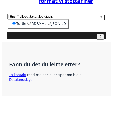
format vi støttar her
Kopier
Turtle
RDF/XML
JSON-LD
Kopier
Fann du det du leitte etter?
Ta kontakt
med oss her, eller spør om hjelp i
Datalandsbyen
.