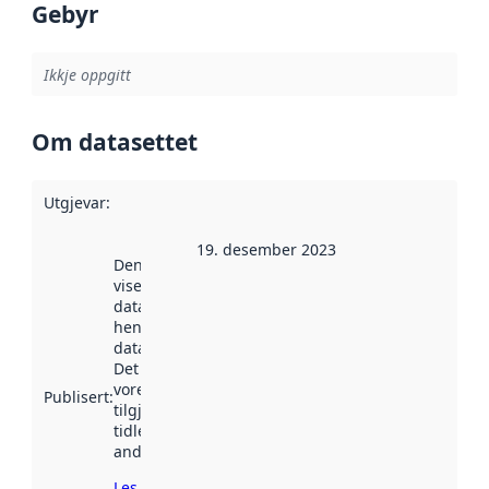
Gebyr
Ikkje oppgitt
Om datasettet
Utgjevar
:
19. desember 2023
Denne datoen
viser når
datasettet vart
henta inn av
data.norge.no.
Det kan ha
vore
Publisert
:
tilgjengeleg
tidlegare
andre stader.
Les meir om