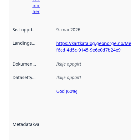
innhenting
her
Sist oppdatert
:
9. mai 2026
Landingsside
:
https://kartkatalog.geonorge.no/Metad
f6cd-4d5c-9145-9e6e0d7b24e9
Dokumentasjon
:
Ikkje oppgitt
Datasettype
:
Ikkje oppgitt
God (60%)
Metadatakvalitet
er ein indikator
på kor godt
datasettene er
beskrive ved
Metadatakvalitet
:
hjelp av
metadata.