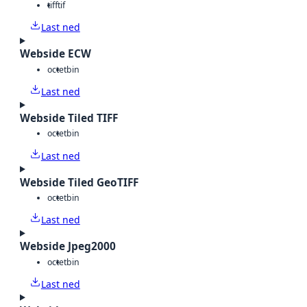
tiff
tif
Last ned
Webside ECW
octet
bin
Last ned
Webside Tiled TIFF
octet
bin
Last ned
Webside Tiled GeoTIFF
octet
bin
Last ned
Webside Jpeg2000
octet
bin
Last ned