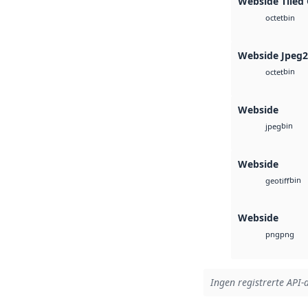
Webside Tiled
bin
octet
Webside Jpeg
bin
octet
Webside
bin
jpeg
Webside
bin
geotiff
Webside
png
png
Ingen registrerte API-a