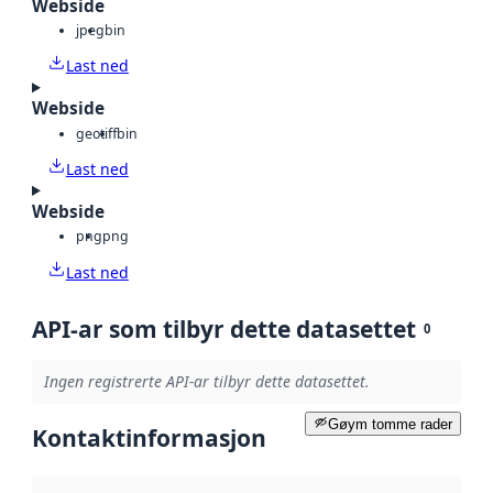
Webside
jpeg
bin
Last ned
Webside
geotiff
bin
Last ned
Webside
png
png
Last ned
API-ar som tilbyr dette datasettet
0
Ingen registrerte API-ar tilbyr dette datasettet.
Gøym tomme rader
Kontaktinformasjon