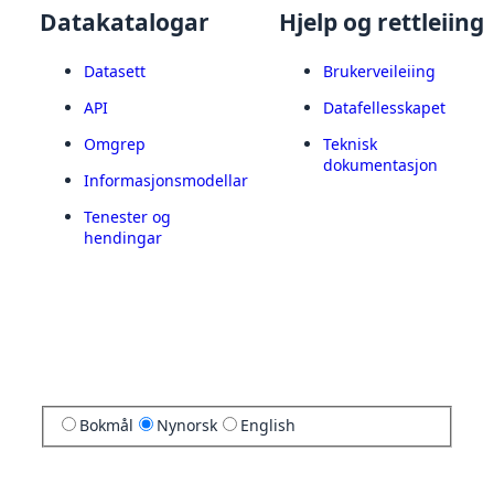
Datakatalogar
Hjelp og rettleiing
Datasett
Brukerveileiing
API
Datafellesskapet
Omgrep
Teknisk
dokumentasjon
Informasjonsmodellar
Tenester og
hendingar
Bokmål
Nynorsk
English