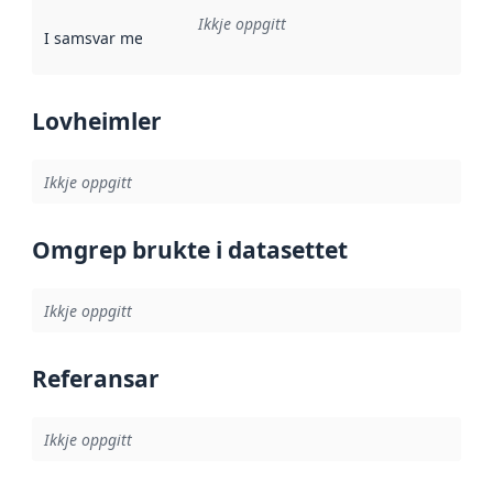
Ikkje oppgitt
I samsvar med
:
Referanse til ei implementeringsregel eller an
Lovheimler
Ikkje oppgitt
Omgrep brukte i datasettet
Ikkje oppgitt
Referansar
Ikkje oppgitt