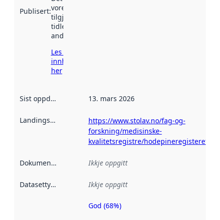
vore
Publisert
:
tilgjengeleg
tidlegare
andre stader.
Les meir om
innhenting
her
Sist oppdatert
:
13. mars 2026
Landingsside
:
https://www.stolav.no/fag-og-
forskning/medisinske-
kvalitetsregistre/hodepineregisteret/
Dokumentasjon
:
Ikkje oppgitt
Datasettype
:
Ikkje oppgitt
God (68%)
Metadatakvalitet