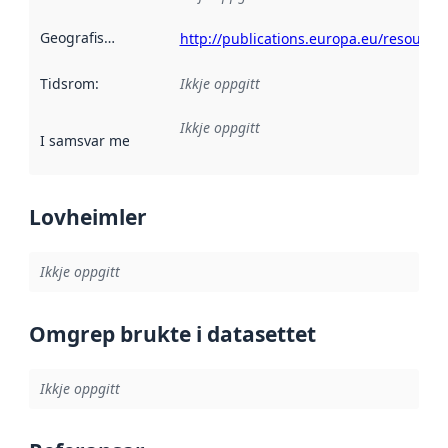
Geografisk område
:
http://publications.europa.eu/resource
Tidsrom
:
Ikkje oppgitt
Ikkje oppgitt
I samsvar med
:
Referanse til ei implementeringsregel eller an
Lovheimler
Ikkje oppgitt
Omgrep brukte i datasettet
Ikkje oppgitt