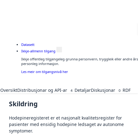
Datasett
Ikkje-allmenn tilgang
Ikkje offentleg tilgjengeleg grunna personvern, tryggleik eller andre år
personleg informasjon.
Les meir om tilgangsnivå her
Oversikt
Distribusjonar og API-ar
Detaljar
Diskusjonar
RDF
4
0
Skildring
Hodepineregisteret er et nasjonalt kvalitetsregister for
pasienter med ensidig hodepine ledsaget av autonome
symptomer.