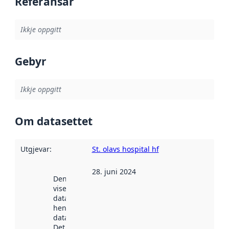
Referansar
Ikkje oppgitt
Gebyr
Ikkje oppgitt
Om datasettet
Utgjevar
:
St. olavs hospital hf
28. juni 2024
Denne datoen
viser når
datasettet vart
henta inn av
data.norge.no.
Det kan ha