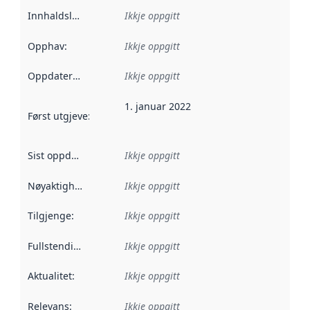
Innhaldsleverandørar
Ikkje oppgitt
:
Opphav
:
Ikkje oppgitt
Oppdateringsfrekvens
Ikkje oppgitt
:
1. januar 2022
Først utgjeve
:
Denne datoen seier når dataa i dette datasettet 
Sist oppdatert
:
Ikkje oppgitt
Nøyaktigheit
:
Ikkje oppgitt
Tilgjenge
:
Ikkje oppgitt
Fullstendigheit
:
Ikkje oppgitt
Aktualitet
:
Ikkje oppgitt
Relevans
:
Ikkje oppgitt