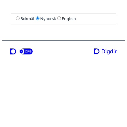
Bokmål
Nynorsk
English
ei teneste frå