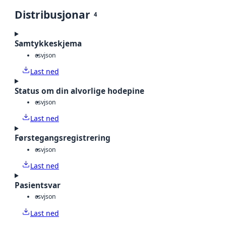
Distribusjonar
4
Samtykkeskjema
csv
json
Last ned
Status om din alvorlige hodepine
csv
json
Last ned
Førstegangsregistrering
csv
json
Last ned
Pasientsvar
csv
json
Last ned