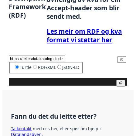
Framework
Accept-header som blir
(RDF)
sendt med.
Les meir om RDF og kva
format vi støttar her
Kopier
Turtle
RDF/XML
JSON-LD
Kopier
Fann du det du leitte etter?
Ta kontakt
med oss her, eller spør om hjelp i
Datalandsbyen
.