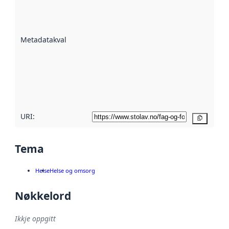
er ein indikator
på kor godt
datasettene er
beskrive ved
Metadatakvalitet
:
hjelp av
metadata.
Les meir om
metadatakvalitet
her
URI:
Kopier
Tema
Helse
Helse og omsorg
Nøkkelord
Ikkje oppgitt