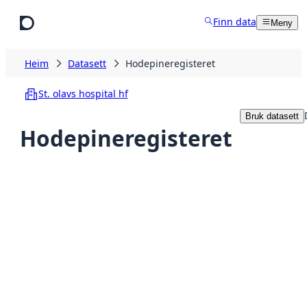
Hopp til hovudinnhald
Finn data
Meny
Heim
Datasett
Hodepineregisteret
St. olavs hospital hf
Bruk datasett
Hodepineregisteret