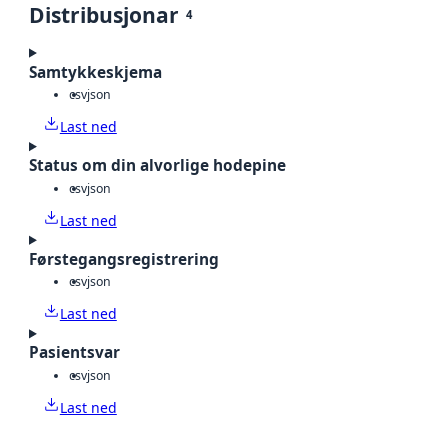
Distribusjonar
4
Samtykkeskjema
csv
json
Last ned
Status om din alvorlige hodepine
csv
json
Last ned
Førstegangsregistrering
csv
json
Last ned
Pasientsvar
csv
json
Last ned