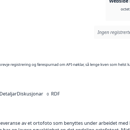
Webside
octet
Ingen registrerte
l krevje registrering og førespurnad om API-nøklar, så lenge kven som helst ka
Detaljar
Diskusjonar
RDF
0
 leveranse av et ortofoto som benyttes under arbeidet med 
 har en lavere nøyaktighet en det endelige ortofotoet. Mi