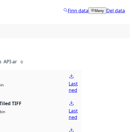
Finn data
Del data
Meny
API-ar
8
0
Last
bin
ned
Tiled TIFF
Last
bin
ned