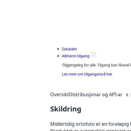
Datasett
Allmenn tilgang
Tilgjengeleg for alle. Tilgang kan likeve
Les meir om tilgangsnivå her
Oversikt
Distribusjonar og API-ar
8
Skildring
Midlertidig ortofoto er en foreløpig
Produktet er automatisk generert og