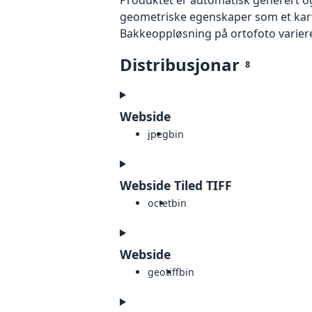
geometriske egenskaper som et kart f
Bakkeoppløsning på ortofoto varierer f
Distribusjonar
8
Webside
jpeg
bin
Webside Tiled TIFF
octet
bin
Webside
geotiff
bin