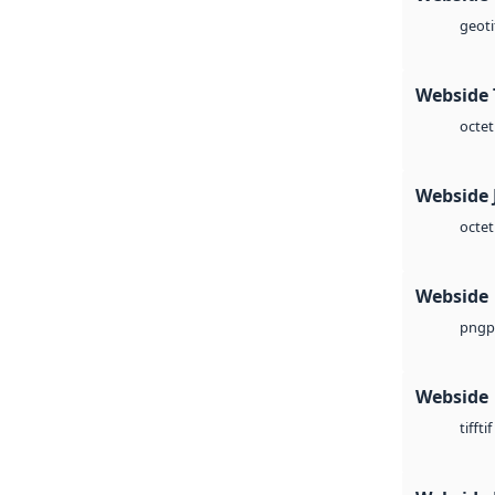
geoti
Webside 
octet
Webside 
octet
Webside
p
png
Webside
tif
tiff