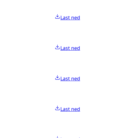
Last ned
Last ned
Last ned
Last ned