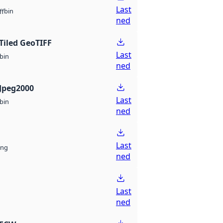
Last
bin
ff
ned
Tiled GeoTIFF
Last
bin
ned
Jpeg2000
Last
bin
ned
Last
ng
ned
Last
ned