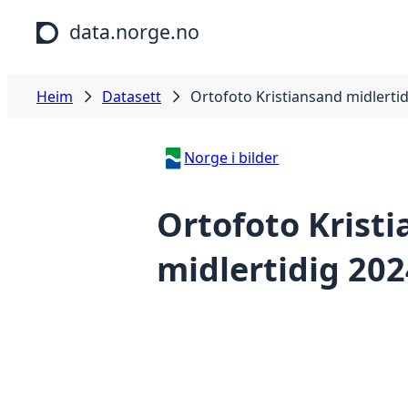
Hopp til hovudinnhald
data.norge.no
Heim
Datasett
Ortofoto Kristiansand midlerti
Norge i bilder
Ortofoto Krist
midlertidig 202