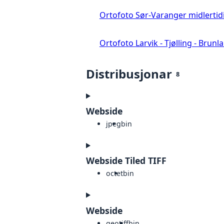
Ortofoto Sør-Varanger midlertid
Ortofoto Larvik - Tjølling - Brunl
Distribusjonar
8
Webside
jpeg
bin
Webside Tiled TIFF
octet
bin
Webside
geotiff
bin