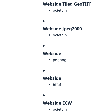
Webside Tiled GeoTIFF
octet
bin
Webside Jpeg2000
octet
bin
Webside
png
png
Webside
tiff
tif
Webside ECW
octet
bin