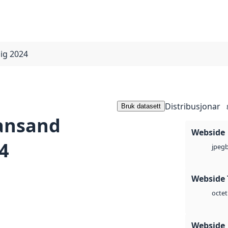
dig 2024
Distribusjonar
Bruk datasett
iansand
Webside
4
jpeg
Webside 
octet
Webside