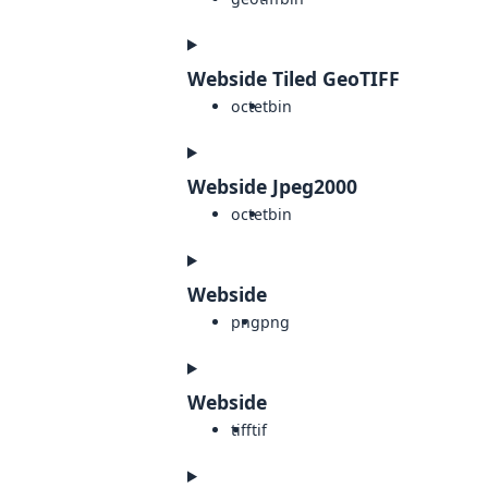
Webside Tiled GeoTIFF
octet
bin
Webside Jpeg2000
octet
bin
Webside
png
png
Webside
tiff
tif