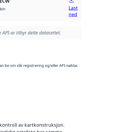
 ECW
Last
bin
ned
 API-ar tilbyr dette datasettet.
n be om slik registrering og/eller API-nøklar.
kontroll av kartkonstruksjon.
dlertidig ortofoto har samme