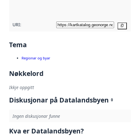
metadatakvalitet
her
URI:
Kopier
Tema
Regionar og byar
Nøkkelord
Ikkje oppgitt
Diskusjonar på Datalandsbyen
0
Ingen diskusjonar funne
Kva er Datalandsbyen?