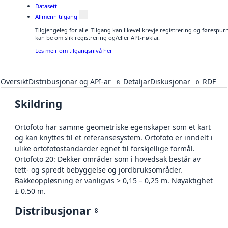
Datasett
Allmenn tilgang
Tilgjengeleg for alle. Tilgang kan likevel krevje registrering og førespu
kan be om slik registrering og/eller API-nøklar.
Les meir om tilgangsnivå her
Oversikt
Distribusjonar og API-ar
Detaljar
Diskusjonar
RDF
8
0
Skildring
Ortofoto har samme geometriske egenskaper som et kart
og kan knyttes til et referansesystem. Ortofoto er inndelt i
ulike ortofotostandarder egnet til forskjellige formål.
Ortofoto 20: Dekker områder som i hovedsak består av
tett- og spredt bebyggelse og jordbruksområder.
Bakkeoppløsning er vanligvis > 0,15 – 0,25 m. Nøyaktighet
± 0.50 m.
Distribusjonar
8