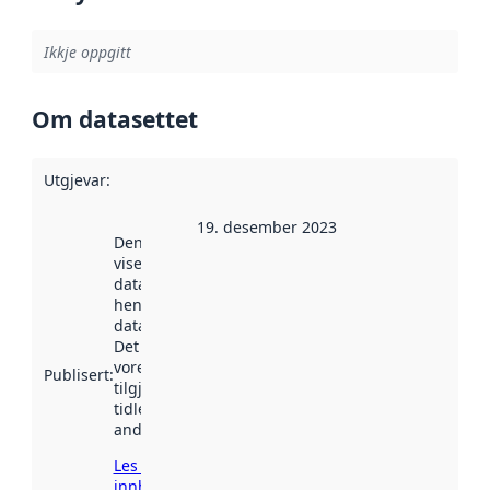
Ikkje oppgitt
Om datasettet
Utgjevar
:
19. desember 2023
Denne datoen
viser når
datasettet vart
henta inn av
data.norge.no.
Det kan ha
vore
Publisert
:
tilgjengeleg
tidlegare
andre stader.
Les meir om
innhenting