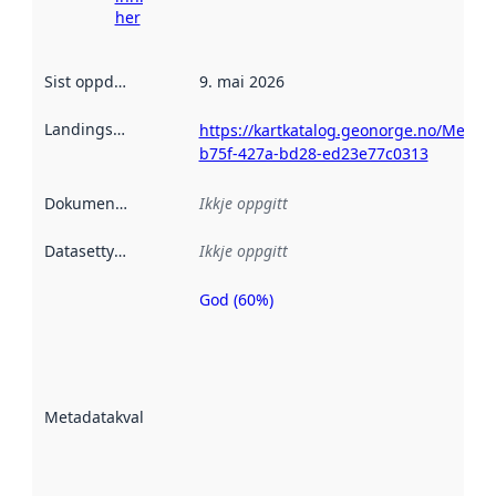
her
Sist oppdatert
:
9. mai 2026
Landingsside
:
https://kartkatalog.geonorge.no/Metada
b75f-427a-bd28-ed23e77c0313
Dokumentasjon
:
Ikkje oppgitt
Datasettype
:
Ikkje oppgitt
God (60%)
Metadatakvalitet
er ein indikator
på kor godt
datasettene er
beskrive ved
Metadatakvalitet
:
hjelp av
metadata.
Les meir om