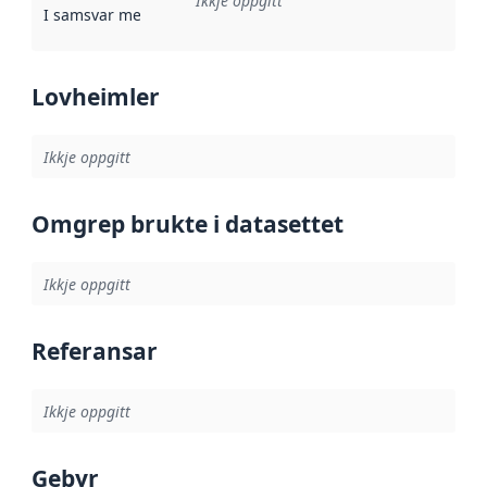
Ikkje oppgitt
I samsvar med
:
Referanse til ei implementeringsregel eller an
Lovheimler
Ikkje oppgitt
Omgrep brukte i datasettet
Ikkje oppgitt
Referansar
Ikkje oppgitt
Gebyr