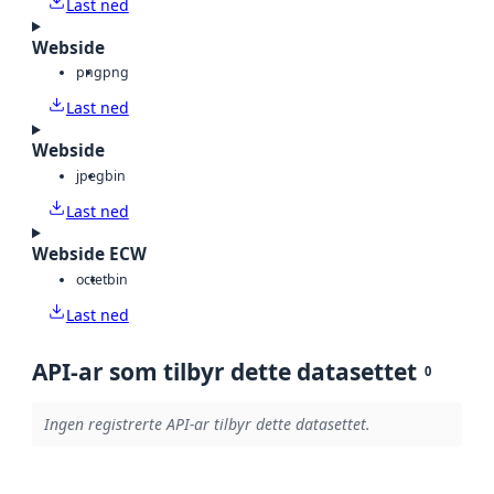
Last ned
Webside
png
png
Last ned
Webside
jpeg
bin
Last ned
Webside ECW
octet
bin
Last ned
API-ar som tilbyr dette datasettet
0
Ingen registrerte API-ar tilbyr dette datasettet.