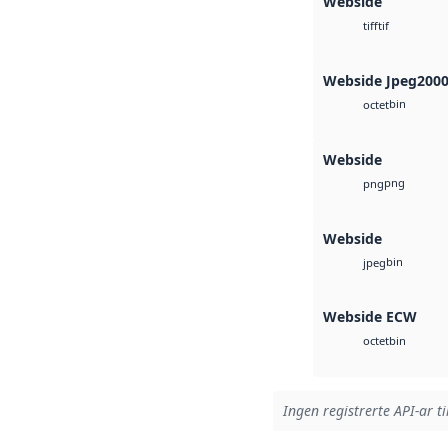
Webside
tif
tiff
Webside Jpeg200
bin
octet
Webside
png
png
Webside
bin
jpeg
Webside ECW
bin
octet
Ingen registrerte API-ar ti