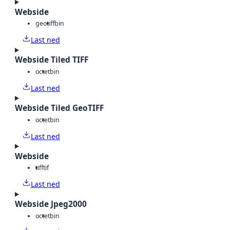
Webside
geotiff
bin
Last ned
Webside Tiled TIFF
octet
bin
Last ned
Webside Tiled GeoTIFF
octet
bin
Last ned
Webside
tiff
tif
Last ned
Webside Jpeg2000
octet
bin