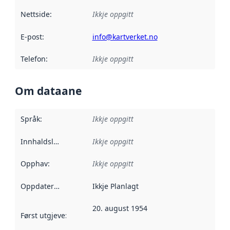
Nettside
:
Ikkje oppgitt
E-post
:
info@kartverket.no
Telefon
:
Ikkje oppgitt
Om dataane
Språk
:
Ikkje oppgitt
Innhaldsleverandørar
Ikkje oppgitt
:
Opphav
:
Ikkje oppgitt
Oppdateringsfrekvens
Ikkje Planlagt
:
20. august 1954
Først utgjeve
:
Denne datoen seier når dataa i dette datasettet 