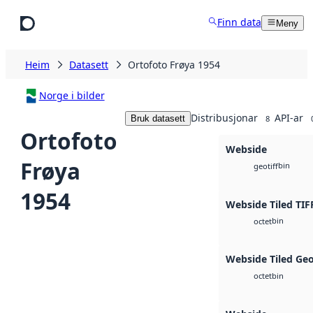
Hopp til hovudinnhald
Finn data
Meny
Heim
Datasett
Ortofoto Frøya 1954
Norge i bilder
Distribusjonar
API-ar
Bruk datasett
8
Ortofoto
Webside
Frøya
bin
geotiff
1954
Webside Tiled TIF
bin
octet
Webside Tiled Ge
bin
octet