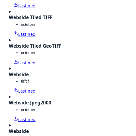
Last ned
Webside Tiled TIFF
octet
bin
Last ned
Webside Tiled GeoTIFF
octet
bin
Last ned
Webside
tiff
tif
Last ned
Webside Jpeg2000
octet
bin
Last ned
Webside