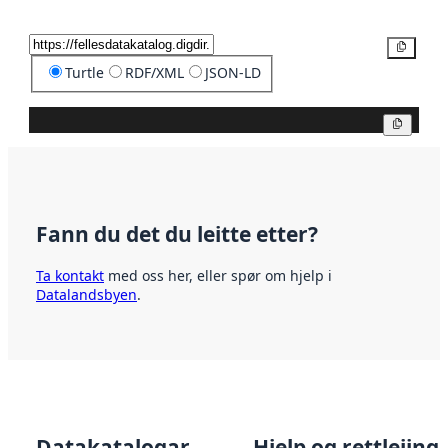
Kopier
Turtle
RDF/XML
JSON-LD
Kopier
Fann du det du leitte etter?
Ta kontakt
med oss her, eller spør om hjelp i
Datalandsbyen
.
Datakatalogar
Hjelp og rettleiing