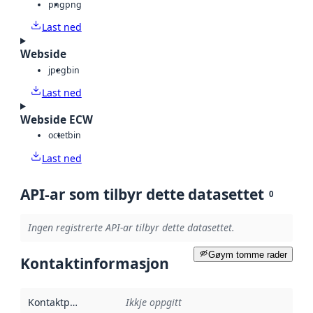
png
png
Last ned
Webside
jpeg
bin
Last ned
Webside ECW
octet
bin
Last ned
API-ar som tilbyr dette datasettet
0
Ingen registrerte API-ar tilbyr dette datasettet.
Gøym tomme rader
Kontaktinformasjon
Kontaktpunkt
:
Ikkje oppgitt