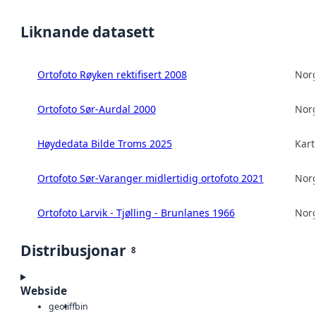
Liknande datasett
Ortofoto Røyken rektifisert 2008
Norg
Ortofoto Sør-Aurdal 2000
Norg
Høydedata Bilde Troms 2025
Kart
Ortofoto Sør-Varanger midlertidig ortofoto 2021
Norg
Ortofoto Larvik - Tjølling - Brunlanes 1966
Norg
Distribusjonar
8
Webside
geotiff
bin