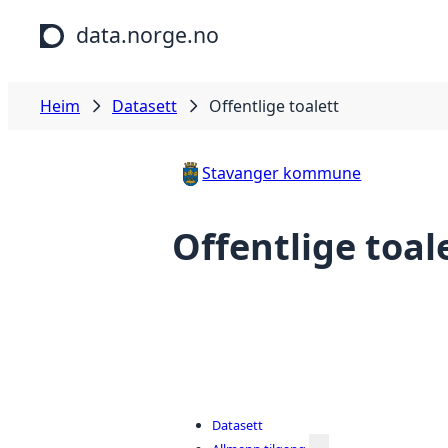
Hopp til hovudinnhald
data.norge.no
Heim
Datasett
Offentlige toalett
Stavanger kommune
Offentlige toal
Datasett