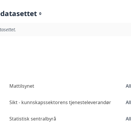
 datasettet
0
tasettet.
Mattilsynet
Al
Sikt - kunnskapssektorens tjenesteleverandør
Al
Statistisk sentralbyrå
Al