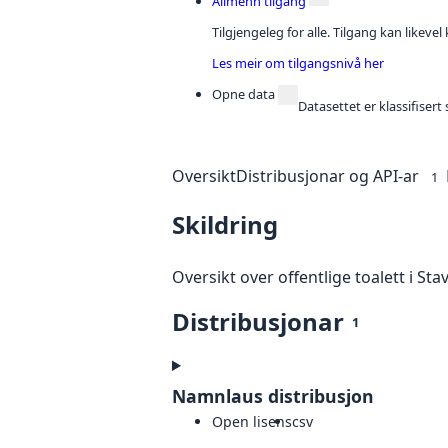
Allmenn tilgang
Tilgjengeleg for alle. Tilgang kan likeve
Les meir om tilgangsnivå her
Opne data
Datasettet er klassifiser
Oversikt
Distribusjonar og API-ar
1
Skildring
Oversikt over offentlige toalett i St
Distribusjonar
1
Namnlaus distribusjon
Open lisens
csv