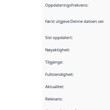
Oppdateringsfrekvens
:
Først utgjeve
:
Denne datoen seier nå
Sist oppdatert
:
Nøyaktigheit
:
Tilgjenge
:
Fullstendigheit
:
Aktualitet
:
Relevans
: