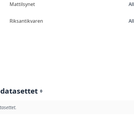
Mattilsynet
Al
Riksantikvaren
Al
 datasettet
0
tasettet.