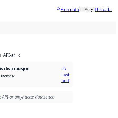
Finn data
Del data
Meny
API-ar
1
0
 distribusjon
Last
csv
lisens
ned
 API-ar tilbyr dette datasettet.