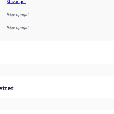
Stavanger
Ikkje oppgitt
Ikkje oppgitt
lementeringsregel eller anna spesifikasjon som ligg til grun
ettet