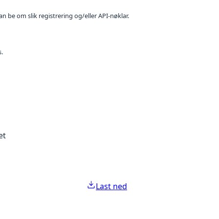
n be om slik registrering og/eller API-nøklar.
s.
et
Last ned