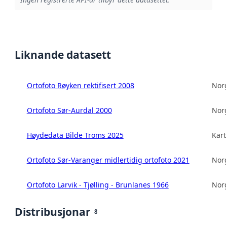
Liknande datasett
Ortofoto Røyken rektifisert 2008
Norg
Ortofoto Sør-Aurdal 2000
Norg
Høydedata Bilde Troms 2025
Kart
Ortofoto Sør-Varanger midlertidig ortofoto 2021
Norg
Ortofoto Larvik - Tjølling - Brunlanes 1966
Norg
Distribusjonar
8