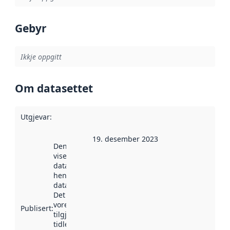
Gebyr
Ikkje oppgitt
Om datasettet
Utgjevar
:
19. desember 2023
Denne datoen
viser når
datasettet vart
henta inn av
data.norge.no.
Det kan ha
vore
Publisert
:
tilgjengeleg
tidlegare