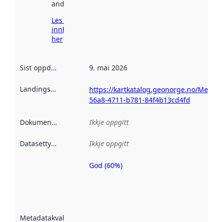
andre stader.
Les meir om
innhenting
her
Sist oppdatert
:
9. mai 2026
Landingsside
:
https://kartkatalog.geonorge.no/Metad
56a8-4711-b781-84f4b13cd4fd
Dokumentasjon
:
Ikkje oppgitt
Datasettype
:
Ikkje oppgitt
God (60%)
Metadatakvalitet
er ein indikator
på kor godt
datasettene er
beskrive ved
Metadatakvalitet
:
hjelp av