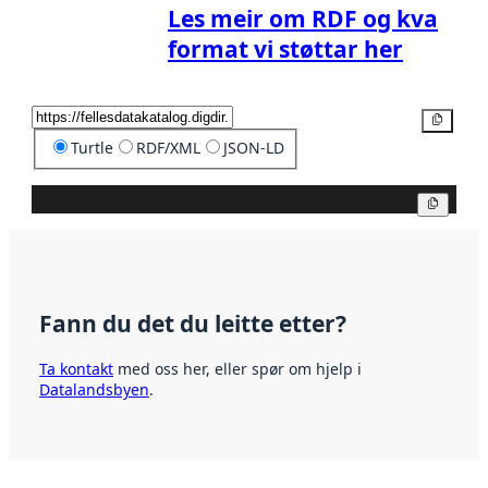
Les meir om RDF og kva
format vi støttar her
Kopier
Turtle
RDF/XML
JSON-LD
Kopier
Fann du det du leitte etter?
Ta kontakt
med oss her, eller spør om hjelp i
Datalandsbyen
.