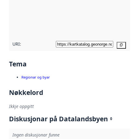
metadata.
Les meir om
metadatakvalitet
her
URI:
Kopier
Tema
Regionar og byar
Nøkkelord
Ikkje oppgitt
Diskusjonar på Datalandsbyen
0
Ingen diskusjonar funne