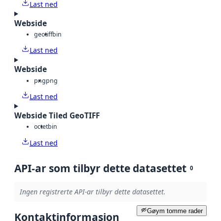
Last ned
Webside
geotiff
bin
Last ned
Webside
png
png
Last ned
Webside Tiled GeoTIFF
octet
bin
Last ned
API-ar som tilbyr dette datasettet
0
Ingen registrerte API-ar tilbyr dette datasettet.
Gøym tomme rader
Kontaktinformasjon