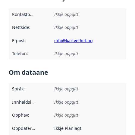
Kontaktpunkt
:
Ikkje oppgitt
Nettside
:
Ikkje oppgitt
E-post
:
info@kartverket.no
Telefon
:
Ikkje oppgitt
Om dataane
Språk
:
Ikkje oppgitt
Innhaldsleverandørar
Ikkje oppgitt
:
Opphav
:
Ikkje oppgitt
Oppdateringsfrekvens
Ikkje Planlagt
: