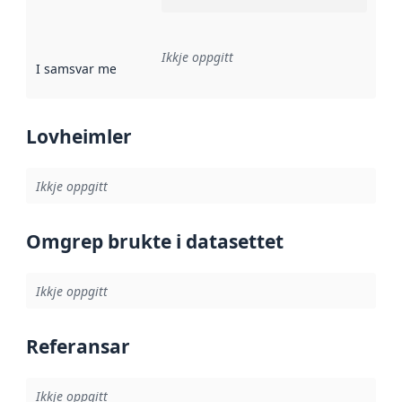
Ikkje oppgitt
I samsvar med
:
Referanse til ei implementeringsregel eller an
Lovheimler
Ikkje oppgitt
Omgrep brukte i datasettet
Ikkje oppgitt
Referansar
Ikkje oppgitt