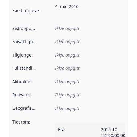
4. mai 2016
Først utgjeve
:
Denne datoen seier når dataa i dette datasettet 
Sist oppdatert
:
Ikkje oppgitt
Nøyaktigheit
:
Ikkje oppgitt
Tilgjenge
:
Ikkje oppgitt
Fullstendigheit
:
Ikkje oppgitt
Aktualitet
:
Ikkje oppgitt
Relevans
:
Ikkje oppgitt
Geografisk område
:
Ikkje oppgitt
Tidsrom
:
Frå
:
2016-10-
12T00:00:00Z