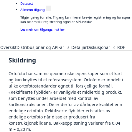
Datasett
Allmenn tilgang
Tilgjengeleg for alle. Tilgang kan likevel krevje registrering og førespu
kan be om slik registrering og/eller API-nøklar.
Les meir om tilgangsnivå her
Oversikt
Distribusjonar og API-ar
Detaljar
Diskusjonar
RDF
8
0
Skildring
Ortofoto har samme geometriske egenskaper som et kart
og kan knyttes til et referansesystem. Ortofoto er inndelt i
ulike ortofotostandarder egnet til forskjellige formål.
«Rektifiserte flybilder» er vanligvis et midlertidig produkt,
som benyttes under arbeidet med kontroll av
kartkonstruksjonen. De er derfor av dårligere kvalitet enn
endelige ortofoto. Rektifiserte flybilder ertstattes av
endelige ortofoto når disse er produsert fra
konstruksjonsbildene. Bakkeoppløsning varierer fra 0,04
m – 0,20 m.