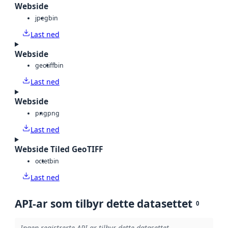
Webside
jpeg
bin
Last ned
Webside
geotiff
bin
Last ned
Webside
png
png
Last ned
Webside Tiled GeoTIFF
octet
bin
Last ned
API-ar som tilbyr dette datasettet
0
Ingen registrerte API-ar tilbyr dette datasettet.