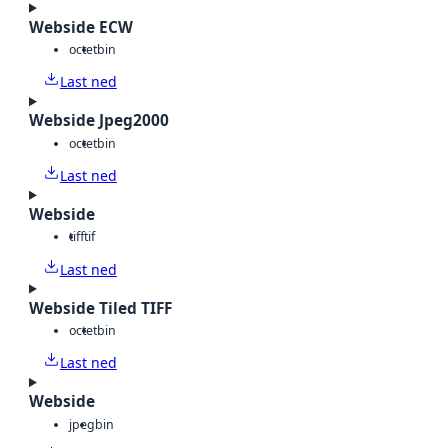
Webside ECW
octet
bin
Last ned
Webside Jpeg2000
octet
bin
Last ned
Webside
tiff
tif
Last ned
Webside Tiled TIFF
octet
bin
Last ned
Webside
jpeg
bin