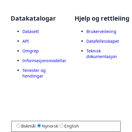
Datakatalogar
Hjelp og rettleiing
Datasett
Brukerveileiing
API
Datafellesskapet
Omgrep
Teknisk
dokumentasjon
Informasjonsmodellar
Tenester og
hendingar
Bokmål
Nynorsk
English