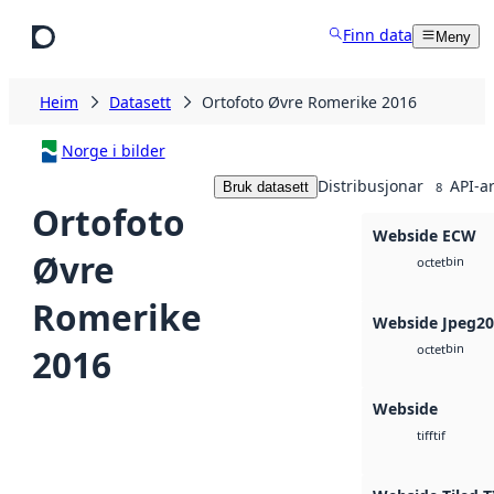
Hopp til hovudinnhald
Finn data
Meny
Heim
Datasett
Ortofoto Øvre Romerike 2016
Norge i bilder
Distribusjonar
API-a
Bruk datasett
8
Ortofoto
Webside ECW
Øvre
bin
octet
Romerike
Webside Jpeg2
bin
2016
octet
Webside
tif
tiff