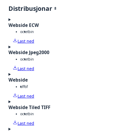
Distribusjonar
8
Webside ECW
octet
bin
Last ned
Webside Jpeg2000
octet
bin
Last ned
Webside
tiff
tif
Last ned
Webside Tiled TIFF
octet
bin
Last ned