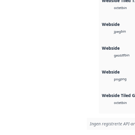
Webside Tiled T
bin
octet
Webside
bin
jpeg
Webside
bin
geotiff
Webside
png
png
Webside Tiled 
bin
octet
Ingen registrerte API-ar