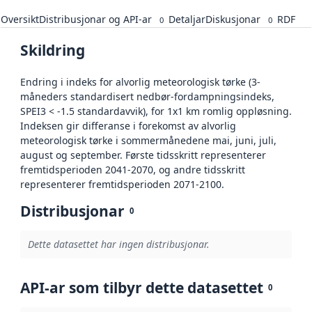
Oversikt
Distribusjonar og API-ar
Detaljar
Diskusjonar
RDF
0
0
Skildring
Endring i indeks for alvorlig meteorologisk tørke (3-
måneders standardisert nedbør-fordampningsindeks,
SPEI3 < -1.5 standardavvik), for 1x1 km romlig oppløsning.
Indeksen gir differanse i forekomst av alvorlig
meteorologisk tørke i sommermånedene mai, juni, juli,
august og september. Første tidsskritt representerer
fremtidsperioden 2041-2070, og andre tidsskritt
representerer fremtidsperioden 2071-2100.
Distribusjonar
0
Dette datasettet har ingen distribusjonar.
API-ar som tilbyr dette datasettet
0