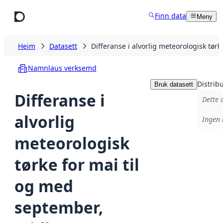
Hopp til hovudinnhald
Finn data
Meny
Heim
Datasett
Differanse i alvorlig meteorologisk tø
Namnlaus verksemd
Distrib
Bruk datasett
Differanse i
Dette 
alvorlig
Ingen 
meteorologisk
tørke for mai til
og med
september,