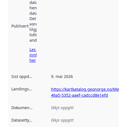
datasettet vart
henta inn av
data.norge.no.
Det kan ha
vore
Publisert
:
tilgjengeleg
tidlegare
andre stader.
Les meir om
innhenting
her
Sist oppdatert
:
9. mai 2026
Landingsside
:
https://kartkatalog.geonorge.no/Metad
46a5-5352-aaef-cadccd8e1efd
Dokumentasjon
:
Ikkje oppgitt
Datasettype
:
Ikkje oppgitt