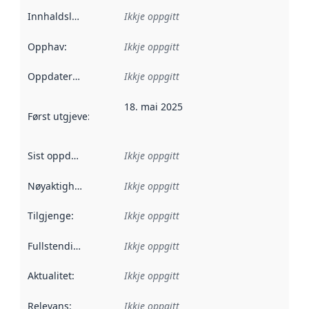
Innhaldsleverandørar
Ikkje oppgitt
:
Opphav
:
Ikkje oppgitt
Oppdateringsfrekvens
Ikkje oppgitt
:
18. mai 2025
Først utgjeve
:
Denne datoen seier når dataa i dette datasettet 
Sist oppdatert
:
Ikkje oppgitt
Nøyaktigheit
:
Ikkje oppgitt
Tilgjenge
:
Ikkje oppgitt
Fullstendigheit
:
Ikkje oppgitt
Aktualitet
:
Ikkje oppgitt
Relevans
:
Ikkje oppgitt