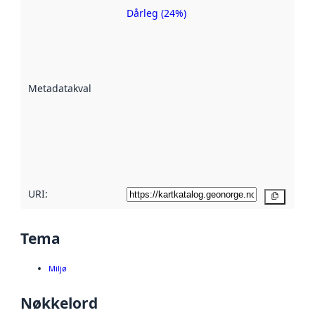
Dårleg (24%)
Metadatakvalitet
er ein indikator
på kor godt
datasettene er
beskrive ved
Metadatakvalitet
:
hjelp av
metadata.
Les meir om
metadatakvalitet
her
URI:
Kopier
Tema
Miljø
Nøkkelord