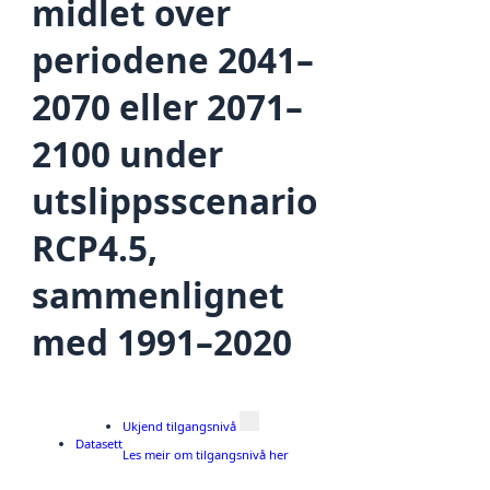
midlet over
periodene 2041–
2070 eller 2071–
2100 under
utslippsscenario
RCP4.5,
sammenlignet
med 1991–2020
Ukjend tilgangsnivå
Datasett
Les meir om tilgangsnivå her