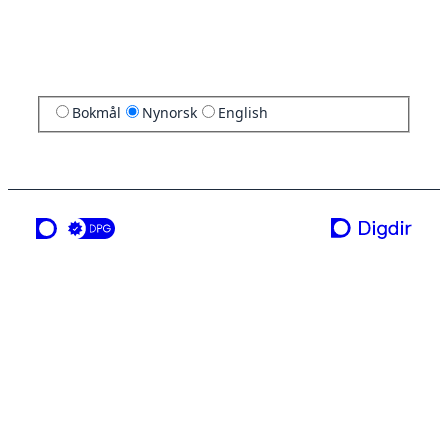
Bokmål
Nynorsk
English
ei teneste frå