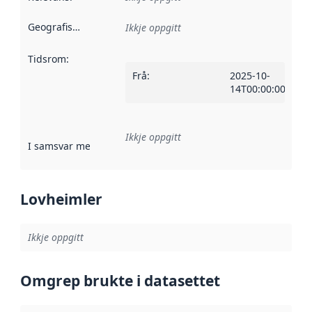
Geografisk område
:
Ikkje oppgitt
Tidsrom
:
Frå
:
2025-10-
14T00:00:00Z
Ikkje oppgitt
I samsvar med
:
Referanse til ei implementeringsregel eller an
Lovheimler
Ikkje oppgitt
Omgrep brukte i datasettet