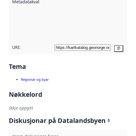
Metadatakvalitet
:
hjelp av
metadata.
Les meir om
metadatakvalitet
her
URI:
Kopier
Tema
Regionar og byar
Nøkkelord
Ikkje oppgitt
Diskusjonar på Datalandsbyen
0