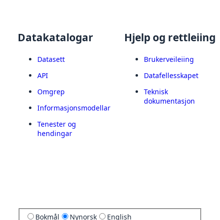
Datakatalogar
Hjelp og rettleiing
Datasett
Brukerveileiing
API
Datafellesskapet
Omgrep
Teknisk
dokumentasjon
Informasjonsmodellar
Tenester og
hendingar
Bokmål
Nynorsk
English