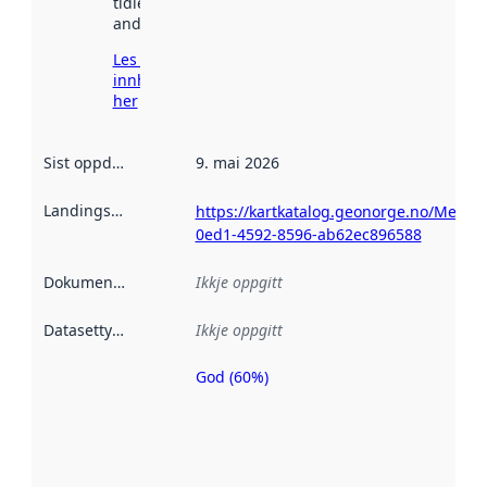
tidlegare
andre stader.
Les meir om
innhenting
her
Sist oppdatert
:
9. mai 2026
Landingsside
:
https://kartkatalog.geonorge.no/Metad
0ed1-4592-8596-ab62ec896588
Dokumentasjon
:
Ikkje oppgitt
Datasettype
:
Ikkje oppgitt
God (60%)
Metadatakvalitet
er ein indikator
på kor godt
datasettene er
beskrive ved