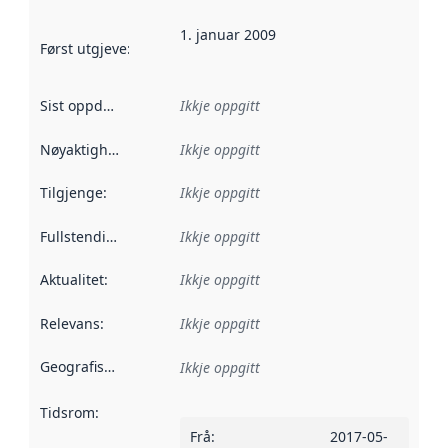
1. januar 2009
Først utgjeve
:
Denne datoen seier når dataa i dette datasettet 
Sist oppdatert
:
Ikkje oppgitt
Nøyaktigheit
:
Ikkje oppgitt
Tilgjenge
:
Ikkje oppgitt
Fullstendigheit
:
Ikkje oppgitt
Aktualitet
:
Ikkje oppgitt
Relevans
:
Ikkje oppgitt
Geografisk område
:
Ikkje oppgitt
Tidsrom
:
Frå
:
2017-05-