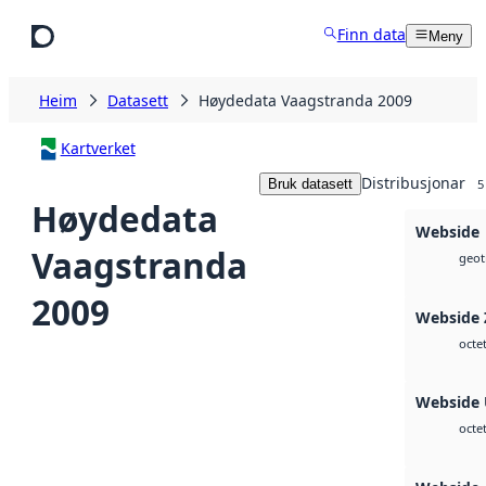
Hopp til hovudinnhald
Finn data
Meny
Heim
Datasett
Høydedata Vaagstranda 2009
Kartverket
Distribusjonar
Bruk datasett
5
Høydedata
Webside
Vaagstranda
geoti
2009
Webside 
octe
Webside
octe