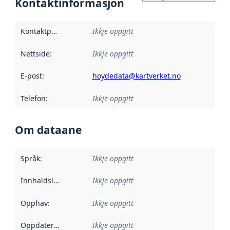
Kontaktinformasjon
Kontaktpunkt
:
Ikkje oppgitt
Nettside
:
Ikkje oppgitt
E-post
:
hoydedata@kartverket.no
Telefon
:
Ikkje oppgitt
Om dataane
Språk
:
Ikkje oppgitt
Innhaldsleverandørar
Ikkje oppgitt
:
Opphav
:
Ikkje oppgitt
Oppdateringsfrekvens
Ikkje oppgitt
: