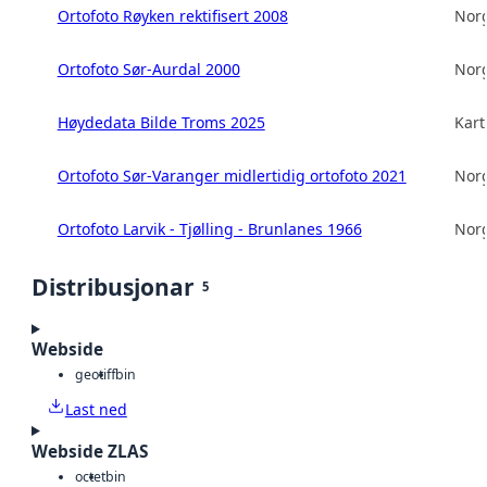
Ortofoto Røyken rektifisert 2008
Norg
Ortofoto Sør-Aurdal 2000
Norg
Høydedata Bilde Troms 2025
Kart
Ortofoto Sør-Varanger midlertidig ortofoto 2021
Norg
Ortofoto Larvik - Tjølling - Brunlanes 1966
Norg
Distribusjonar
5
Webside
geotiff
bin
Last ned
Webside ZLAS
octet
bin