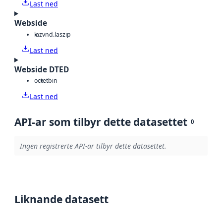
Last ned
Webside
laz
vnd.laszip
Last ned
Webside DTED
octet
bin
Last ned
API-ar som tilbyr dette datasettet
0
Ingen registrerte API-ar tilbyr dette datasettet.
Liknande datasett