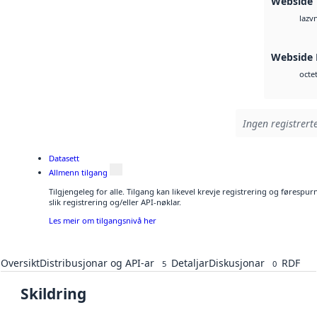
Webside
vn
laz
Webside
octe
Ingen registrerte
Datasett
Allmenn tilgang
Tilgjengeleg for alle. Tilgang kan likevel krevje registrering og føresp
slik registrering og/eller API-nøklar.
Les meir om tilgangsnivå her
Oversikt
Distribusjonar og API-ar
Detaljar
Diskusjonar
RDF
5
0
Skildring