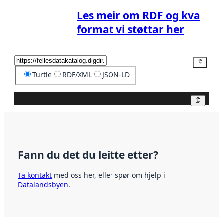
Les meir om RDF og kva
format vi støttar her
Kopier
Turtle
RDF/XML
JSON-LD
Kopier
Fann du det du leitte etter?
Ta kontakt
med oss her, eller spør om hjelp i
Datalandsbyen
.