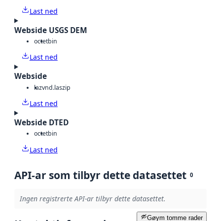
Last ned
Webside USGS DEM
octet
bin
Last ned
Webside
laz
vnd.laszip
Last ned
Webside DTED
octet
bin
Last ned
API-ar som tilbyr dette datasettet
0
Ingen registrerte API-ar tilbyr dette datasettet.
Gøym tomme rader