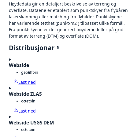
Høydedata gir en detaljert beskrivelse av terreng og
overflate. Dataene er etablert som punktskyer fra flybåren
laserskanning eller matching fra flybilder. Punktskyene
har varierende tetthet (punkt/m2 ) tilpasset ulike formål.
Fra punktskyene er det generert høydemodeller på grid-
format av terreng (DTM) og overflate (DOM).
Distribusjonar
5
Webside
geotiff
bin
Last ned
Webside ZLAS
octet
bin
Last ned
Webside USGS DEM
octet
bin