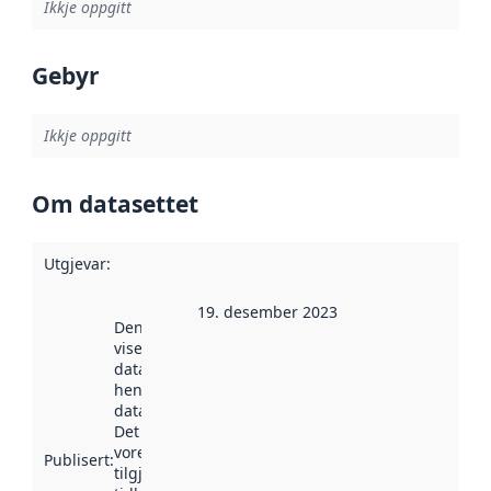
Ikkje oppgitt
Gebyr
Ikkje oppgitt
Om datasettet
Utgjevar
:
19. desember 2023
Denne datoen
viser når
datasettet vart
henta inn av
data.norge.no.
Det kan ha
vore
Publisert
:
tilgjengeleg