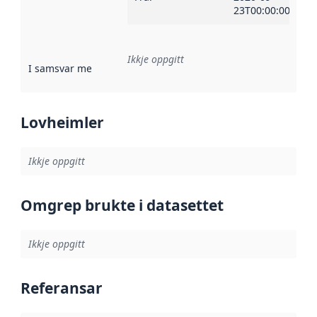
23T00:00:00Z
Ikkje oppgitt
I samsvar med
:
Referanse til ei implementeringsregel eller an
Lovheimler
Ikkje oppgitt
Omgrep brukte i datasettet
Ikkje oppgitt
Referansar