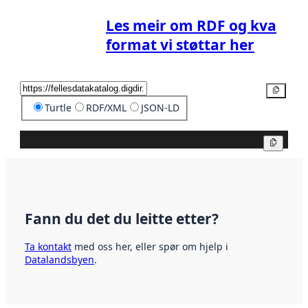
Les meir om RDF og kva
format vi støttar her
Kopier
Turtle
RDF/XML
JSON-LD
Kopier
Fann du det du leitte etter?
Ta kontakt
med oss her, eller spør om hjelp i
Datalandsbyen
.