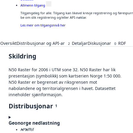
Allmenn tilgang
Tilgjengeleg for alle. Tilgang kan likevel krevje registrering og førespu
be om slik registrering og/eller API-nøklar.
Les meir om tilgangsnivå her
Oversikt
Distribusjonar og API-ar
Detaljar
Diskusjonar
RDF
2
0
Skildring
N50 Raster for 2006 i UTM sone 32. N50 Raster har lik
presentasjon (symbolikk) som kartserien Norge 1:50 000.
N50 Raster er begrenset av riksgrensen mot
nabolandene og territorialgrensen i havet. Datasettet
inneholder sjøinformasjon.
Distribusjonar
1
Geonorge nedlastning
API
tiff
tif