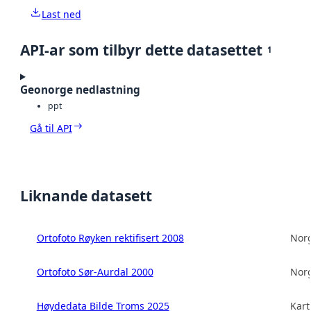
Last ned
API-ar som tilbyr dette datasettet
1
Geonorge nedlastning
ppt
Gå til API
Liknande datasett
Ortofoto Røyken rektifisert 2008
Norg
Ortofoto Sør-Aurdal 2000
Norg
Høydedata Bilde Troms 2025
Kart