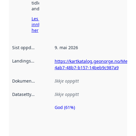
tidlegare
andre stader.
Les meir om
innhenting
her
Sist oppdatert
:
9. mai 2026
Landingsside
:
https://kartkatalog.geonorge.no/Metad
4ab7-48b7-b157-14beb9c987a9
Dokumentasjon
:
Ikkje oppgitt
Datasettype
:
Ikkje oppgitt
God (61%)
Metadatakvalitet
er ein indikator
på kor godt
datasettene er
beskrive ved