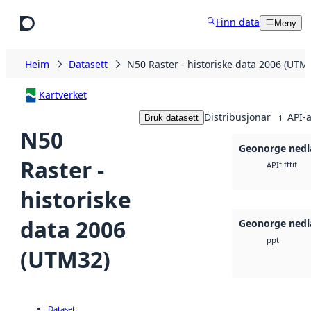
Hopp til hovudinnhald
Finn data
Meny
Heim
Datasett
N50 Raster - historiske data 2006 (UTM
Kartverket
Distribusjonar
API-a
Bruk datasett
1
N50
Geonorge nedl
Raster -
tiff
tif
API
historiske
data 2006
Geonorge nedl
ppt
(UTM32)
Datasett