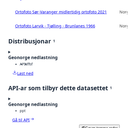
Ortofoto Sør-Varanger midlertidig ortofoto 2021
Norg
Ortofoto Larvik - Tjølling - Brunlanes 1966
Norg
Distribusjonar
1
Geonorge nedlastning
API
tiff
tif
Last ned
API-ar som tilbyr dette datasettet
1
Geonorge nedlastning
ppt
Gå til API