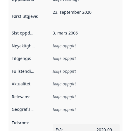
23. september 2020
Først utgjeve
:
Denne datoen seier når dataa i dette datasettet 
Sist oppdatert
:
3. mars 2006
Nøyaktigheit
:
Ikkje oppgitt
Tilgjenge
:
Ikkje oppgitt
Fullstendigheit
:
Ikkje oppgitt
Aktualitet
:
Ikkje oppgitt
Relevans
:
Ikkje oppgitt
Geografisk område
:
Ikkje oppgitt
Tidsrom
:
Frå
:
2020-09-