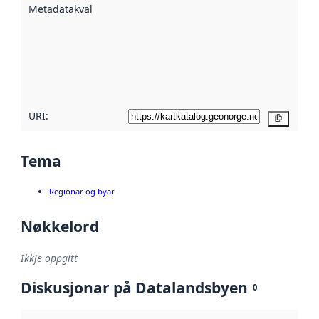
Metadatakvalitet
:
hjelp av
metadata.
Les meir om
metadatakvalitet
her
URI:
Kopier
Tema
Regionar og byar
Nøkkelord
Ikkje oppgitt
Diskusjonar på Datalandsbyen
0