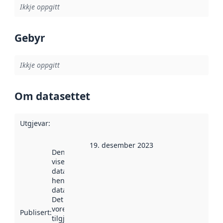
Ikkje oppgitt
Gebyr
Ikkje oppgitt
Om datasettet
Utgjevar
:
19. desember 2023
Denne datoen
viser når
datasettet vart
henta inn av
data.norge.no.
Det kan ha
vore
Publisert
:
tilgjengeleg