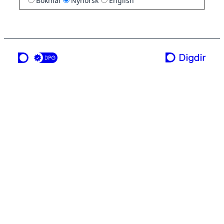
Bokmål
Nynorsk
English
ei teneste frå