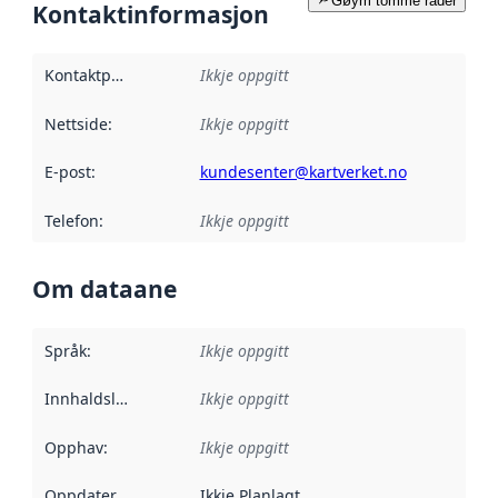
Gøym tomme rader
Kontaktinformasjon
Kontaktpunkt
:
Ikkje oppgitt
Nettside
:
Ikkje oppgitt
E-post
:
kundesenter@kartverket.no
Telefon
:
Ikkje oppgitt
Om dataane
Språk
:
Ikkje oppgitt
Innhaldsleverandørar
Ikkje oppgitt
:
Opphav
:
Ikkje oppgitt
Oppdateringsfrekvens
Ikkje Planlagt
: