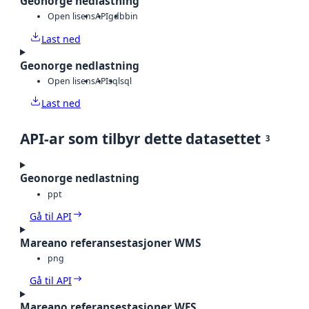
Geonorge nedlastning
Open lisens
API
gdb
bin
Last ned
Geonorge nedlastning
Open lisens
API
sql
sql
Last ned
API-ar som tilbyr dette datasettet
3
Geonorge nedlastning
ppt
Gå til API
Mareano referansestasjoner WMS
png
Gå til API
Mareano referansestasjoner WFS