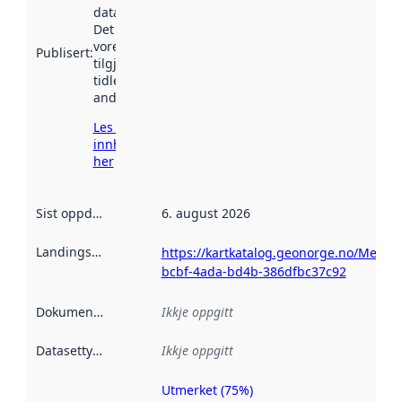
data.norge.no.
Det kan ha
vore
Publisert
:
tilgjengeleg
tidlegare
andre stader.
Les meir om
innhenting
her
Sist oppdatert
:
6. august 2026
Landingsside
:
https://kartkatalog.geonorge.no/Metad
bcbf-4ada-bd4b-386dfbc37c92
Dokumentasjon
:
Ikkje oppgitt
Datasettype
:
Ikkje oppgitt
Utmerket (75%)