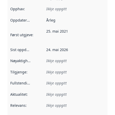
Opphav
:
Ikkje oppgitt
Oppdateringsfrekvens
Årleg
:
25. mai 2021
Først utgjeve
:
Denne datoen seier når dataa i dette datasettet 
Sist oppdatert
:
24. mai 2026
Nøyaktigheit
:
Ikkje oppgitt
Tilgjenge
:
Ikkje oppgitt
Fullstendigheit
:
Ikkje oppgitt
Aktualitet
:
Ikkje oppgitt
Relevans
:
Ikkje oppgitt