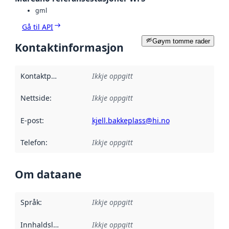
gml
Gå til API
Gøym tomme rader
Kontaktinformasjon
Kontaktpunkt
:
Ikkje oppgitt
Nettside
:
Ikkje oppgitt
E-post
:
kjell.bakkeplass@hi.no
Telefon
:
Ikkje oppgitt
Om dataane
Språk
:
Ikkje oppgitt
Innhaldsleverandørar
Ikkje oppgitt
: