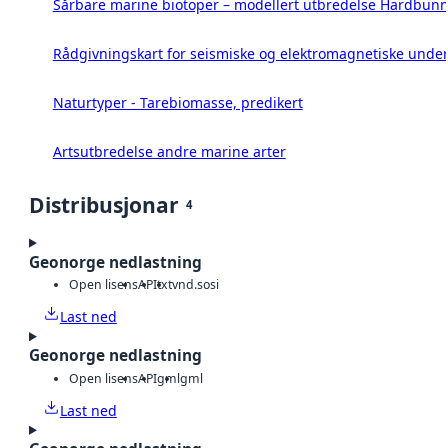
Sårbare marine biotoper – modellert utbredelse Hardbunn
Rådgivningskart for seismiske og elektromagnetiske under
Naturtyper - Tarebiomasse, predikert
Artsutbredelse andre marine arter
Distribusjonar
4
Geonorge nedlastning
Open lisens
API
txt
vnd.sosi
Last ned
Geonorge nedlastning
Open lisens
API
gml
gml
Last ned