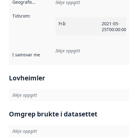
Geografisk område
:
Ikkje oppgitt
Tidsrom
:
Frå
:
2021-05-
25T00:00:00Z
Ikkje oppgitt
I samsvar med
:
Referanse til ei implementeringsregel eller an
Lovheimler
Ikkje oppgitt
Omgrep brukte i datasettet
Ikkje oppgitt