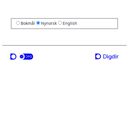
Bokmål
Nynorsk
English
ei teneste frå