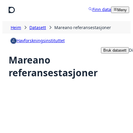
Hopp til hovudinnhald
Finn data
Meny
Heim
Datasett
Mareano referansestasjoner
Havforskningsinstituttet
Di
Bruk datasett
Mareano
referansestasjoner