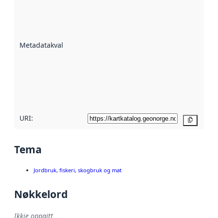
Metadatakvalitet
er ein indikator
på kor godt
datasettene er
beskrive ved
Metadatakvalitet
:
hjelp av
metadata.
Les meir om
metadatakvalitet
her
URI:
Kopier
Tema
Jordbruk, fiskeri, skogbruk og mat
Nøkkelord
Ikkje oppgitt