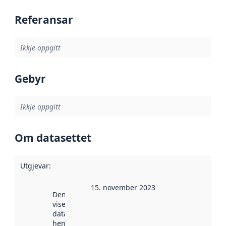
Referansar
Ikkje oppgitt
Gebyr
Ikkje oppgitt
Om datasettet
Utgjevar
:
15. november 2023
Denne datoen
viser når
datasettet vart
henta inn av