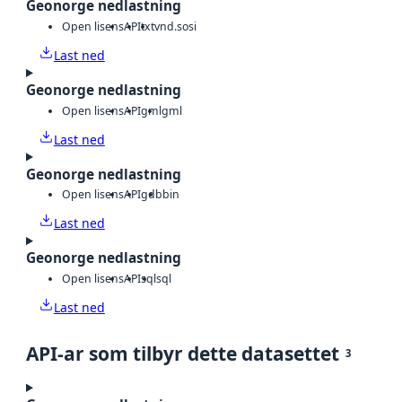
Geonorge nedlastning
Open lisens
API
txt
vnd.sosi
Last ned
Geonorge nedlastning
Open lisens
API
gml
gml
Last ned
Geonorge nedlastning
Open lisens
API
gdb
bin
Last ned
Geonorge nedlastning
Open lisens
API
sql
sql
Last ned
API-ar som tilbyr dette datasettet
3