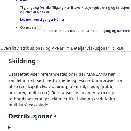
Tilgjengeleg for alle. Tilgang kan likevel krevje registrering og førespu
og/eller API-nøklar.
Les meir om tilgangsnivå her
Opne data
Datasettet er klassifisert som allmenn tilgang og har mins
Oversikt
Distribusjonar og API-ar
Detaljar
Diskusjonar
RDF
7
0
Skildring
Datasettet viser referansestasjoner der MAREANO har
samlet inn ett sett med visuelle og fysiske bunnprøver fra
ulike redskap (f.eks. videorigg, bomtrål, slede, grabb,
boxcorer, multicorer). Referansestasjonen er som regel
forhåndsbestemt før toktene utfra tolkning av data fra
mulitistråleekkolodd.
Distribusjonar
4