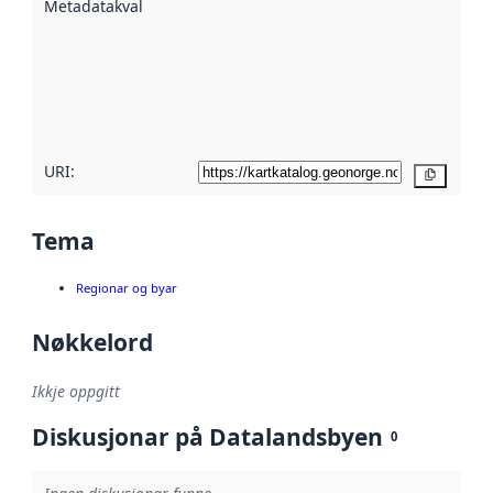
Metadatakvalitet
:
hjelp av
metadata.
Les meir om
metadatakvalitet
her
URI:
Kopier
Tema
Regionar og byar
Nøkkelord
Ikkje oppgitt
Diskusjonar på Datalandsbyen
0