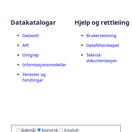
Datakatalogar
Hjelp og rettleiing
Datasett
Brukerveileiing
API
Datafellesskapet
Omgrep
Teknisk
dokumentasjon
Informasjonsmodellar
Tenester og
hendingar
Bokmål
Nynorsk
English