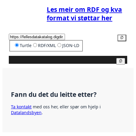
Les meir om RDF og kva
format vi støttar her
Kopier
Turtle
RDF/XML
JSON-LD
Kopier
Fann du det du leitte etter?
Ta kontakt
med oss her, eller spør om hjelp i
Datalandsbyen
.