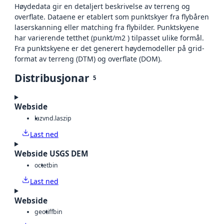
Høydedata gir en detaljert beskrivelse av terreng og
overflate. Dataene er etablert som punktskyer fra flybåren
laserskanning eller matching fra flybilder. Punktskyene
har varierende tetthet (punkt/m2 ) tilpasset ulike formål.
Fra punktskyene er det generert høydemodeller på grid-
format av terreng (DTM) og overflate (DOM).
Distribusjonar
5
Webside
laz
vnd.laszip
Last ned
Webside USGS DEM
octet
bin
Last ned
Webside
geotiff
bin