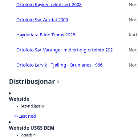
Ortofoto Røyken rektifisert 2008
Norg
Ortofoto Sør-Aurdal 2000
Norg
Høydedata Bilde Troms 2025
Kart
Ortofoto Sør-Varanger midlertidig ortofoto 2021
Norg
Ortofoto Larvik - Tjølling - Brunlanes 1966
Norg
Distribusjonar
5
Webside
laz
vnd.laszip
Last ned
Webside USGS DEM
octet
bin