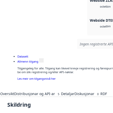
Webside ZLA
bin
octet
Webside DTE
bin
octet
Ingen registrerte API
Datasett
Allmenn tilgang
Tilgjengeleg for alle. Tilgang kan likevel krevje registrering og førespu
be om slik registrering og/eller API-nøklar.
Les meir om tilgangsnivå her
Oversikt
Distribusjonar og API-ar
Detaljar
Diskusjonar
RDF
5
0
Skildring