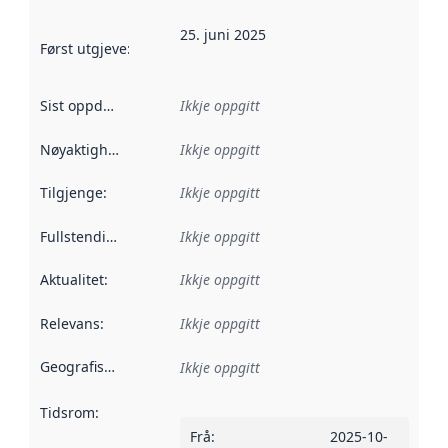
25. juni 2025
Først utgjeve
:
Denne datoen seier når dataa i dette datasettet 
Sist oppdatert
:
Ikkje oppgitt
Nøyaktigheit
:
Ikkje oppgitt
Tilgjenge
:
Ikkje oppgitt
Fullstendigheit
:
Ikkje oppgitt
Aktualitet
:
Ikkje oppgitt
Relevans
:
Ikkje oppgitt
Geografisk område
:
Ikkje oppgitt
Tidsrom
:
Frå
:
2025-10-