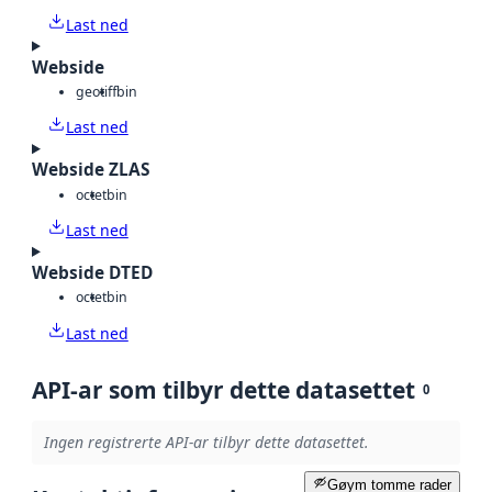
Last ned
Webside
geotiff
bin
Last ned
Webside ZLAS
octet
bin
Last ned
Webside DTED
octet
bin
Last ned
API-ar som tilbyr dette datasettet
0
Ingen registrerte API-ar tilbyr dette datasettet.
Gøym tomme rader