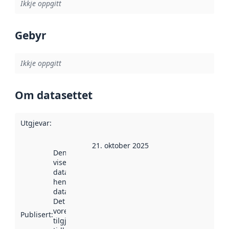
Ikkje oppgitt
Gebyr
Ikkje oppgitt
Om datasettet
Utgjevar
:
21. oktober 2025
Denne datoen
viser når
datasettet vart
henta inn av
data.norge.no.
Det kan ha
vore
Publisert
:
tilgjengeleg