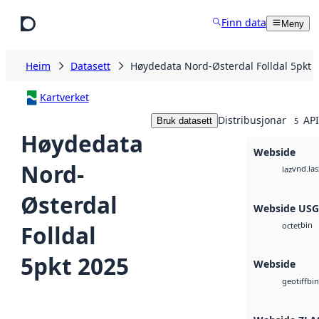
Hopp til hovudinnhald
Finn data
Meny
Heim
Datasett
Høydedata Nord-Østerdal Folldal 5pkt 
Kartverket
Distribusjonar
API
Bruk datasett
5
Høydedata
Webside
Nord-
vnd.las
laz
Østerdal
Webside US
bin
Folldal
octet
5pkt 2025
Webside
bin
geotiff