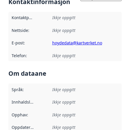
Kontaktinformasjon
Kontaktpunkt
:
Ikkje oppgitt
Nettside
:
Ikkje oppgitt
E-post
:
hoydedata@kartverket.no
Telefon
:
Ikkje oppgitt
Om dataane
Språk
:
Ikkje oppgitt
Innhaldsleverandørar
Ikkje oppgitt
:
Opphav
:
Ikkje oppgitt
Oppdateringsfrekvens
Ikkje oppgitt
: