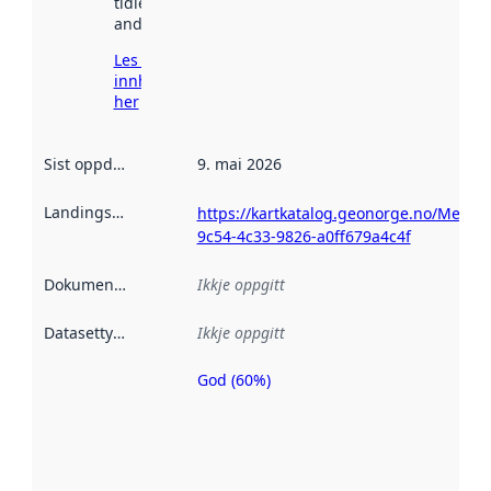
tidlegare
andre stader.
Les meir om
innhenting
her
Sist oppdatert
:
9. mai 2026
Landingsside
:
https://kartkatalog.geonorge.no/Metad
9c54-4c33-9826-a0ff679a4c4f
Dokumentasjon
:
Ikkje oppgitt
Datasettype
:
Ikkje oppgitt
God (60%)
Metadatakvalitet
er ein indikator
på kor godt
datasettene er
beskrive ved