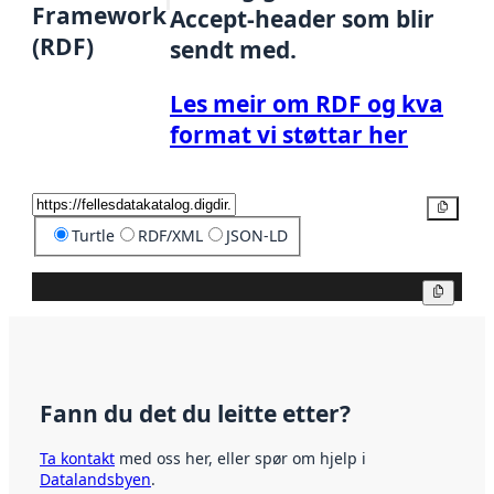
Framework
Accept-header som blir
(RDF)
sendt med.
Les meir om RDF og kva
format vi støttar her
Kopier
Turtle
RDF/XML
JSON-LD
Kopier
Fann du det du leitte etter?
Ta kontakt
med oss her, eller spør om hjelp i
Datalandsbyen
.