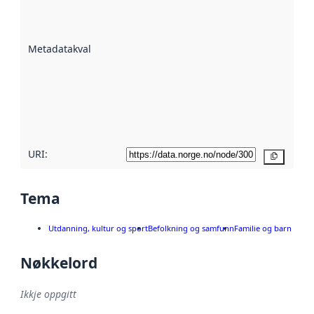
på kor godt
datasettene er
beskrive ved
Metadatakvalitet
:
hjelp av
metadata.
Les meir om
metadatakvalitet
her
URI:
Kopier
Tema
Utdanning, kultur og sport
Befolkning og samfunn
Familie og barn
Nøkkelord
Ikkje oppgitt