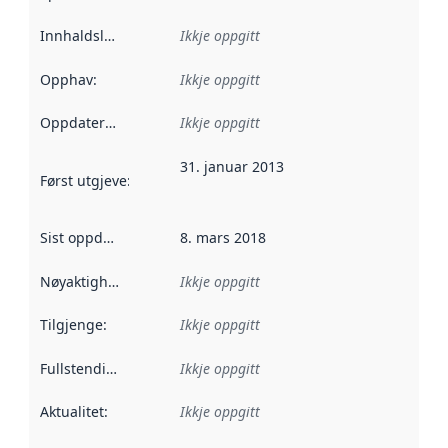
Innhaldsleverandørar
Ikkje oppgitt
:
Opphav
:
Ikkje oppgitt
Oppdateringsfrekvens
Ikkje oppgitt
:
31. januar 2013
Først utgjeve
:
Denne datoen seier når dataa i dette datasettet 
Sist oppdatert
:
8. mars 2018
Nøyaktigheit
:
Ikkje oppgitt
Tilgjenge
:
Ikkje oppgitt
Fullstendigheit
:
Ikkje oppgitt
Aktualitet
:
Ikkje oppgitt