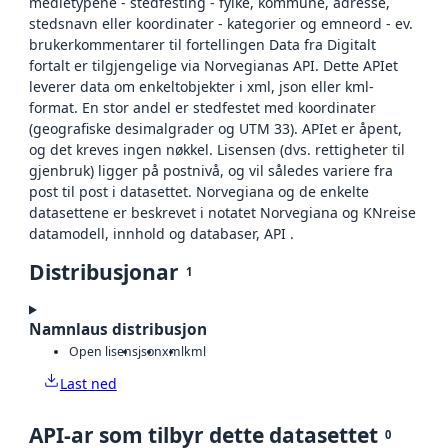
medietypene - stedfesting - fylke, kommune, adresse,
stedsnavn eller koordinater - kategorier og emneord - ev.
brukerkommentarer til fortellingen Data fra Digitalt
fortalt er tilgjengelige via Norvegianas API. Dette APIet
leverer data om enkeltobjekter i xml, json eller kml-
format. En stor andel er stedfestet med koordinater
(geografiske desimalgrader og UTM 33). APIet er åpent,
og det kreves ingen nøkkel. Lisensen (dvs. rettigheter til
gjenbruk) ligger på postnivå, og vil således variere fra
post til post i datasettet. Norvegiana og de enkelte
datasettene er beskrevet i notatet Norvegiana og KNreise
datamodell, innhold og databaser, API .
Distribusjonar
1
Namnlaus distribusjon
Open lisens
json
xml
kml
Last ned
API-ar som tilbyr dette datasettet
0