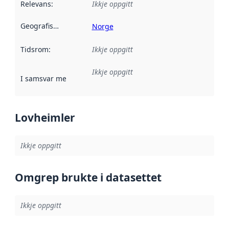
Relevans
:
Ikkje oppgitt
Geografisk område
:
Norge
Tidsrom
:
Ikkje oppgitt
Ikkje oppgitt
I samsvar med
:
Referanse til ei implementeringsregel eller an
Lovheimler
Ikkje oppgitt
Omgrep brukte i datasettet
Ikkje oppgitt