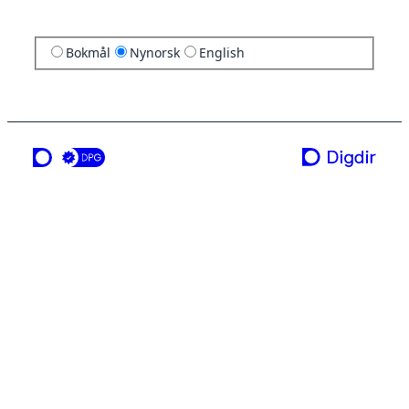
Bokmål
Nynorsk
English
ei teneste frå