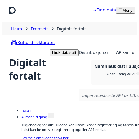
Hopp til hovudinnhald
Finn data
Meny
Heim
Datasett
Digitalt fortalt
Kulturdirektoratet
Distribusjonar
API-ar
Bruk datasett
1
0
Digitalt
Namnlaus distribusj
fortalt
json
xml
Open lisens
Ingen registrerte API-ar tilby
Datasett
Allmenn tilgang
Tilgjengeleg for alle. Tilgang kan likevel krevje registrering og føresp
helst kan be om slik registrering og/eller API-nøklar.
Les meir om tilgangsnivå her