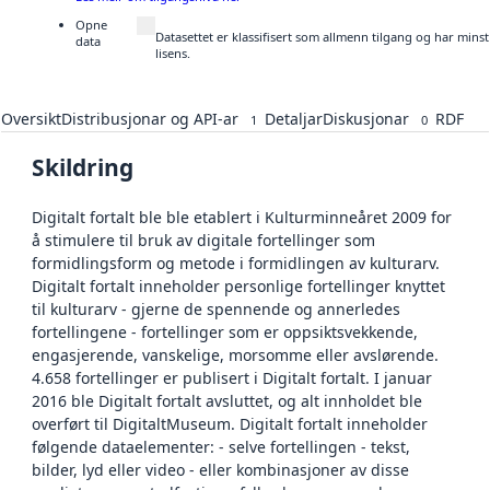
Opne
Datasettet er klassifisert som allmenn tilgang og har min
data
lisens.
Oversikt
Distribusjonar og API-ar
Detaljar
Diskusjonar
RDF
1
0
Skildring
Digitalt fortalt ble ble etablert i Kulturminneåret 2009 for
å stimulere til bruk av digitale fortellinger som
formidlingsform og metode i formidlingen av kulturarv.
Digitalt fortalt inneholder personlige fortellinger knyttet
til kulturarv - gjerne de spennende og annerledes
fortellingene - fortellinger som er oppsiktsvekkende,
engasjerende, vanskelige, morsomme eller avslørende.
4.658 fortellinger er publisert i Digitalt fortalt. I januar
2016 ble Digitalt fortalt avsluttet, og alt innholdet ble
overført til DigitaltMuseum. Digitalt fortalt inneholder
følgende dataelementer: - selve fortellingen - tekst,
bilder, lyd eller video - eller kombinasjoner av disse