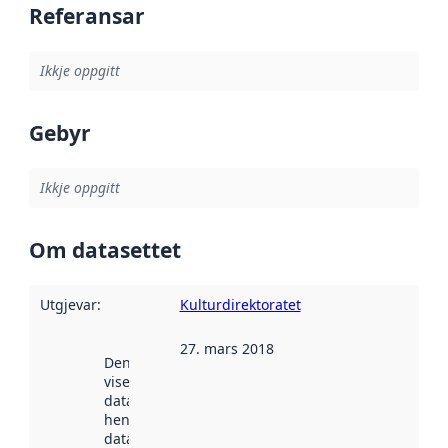
Referansar
Ikkje oppgitt
Gebyr
Ikkje oppgitt
Om datasettet
Utgjevar
:
Kulturdirektoratet
27. mars 2018
Denne datoen
viser når
datasettet vart
henta inn av
data.norge.no.