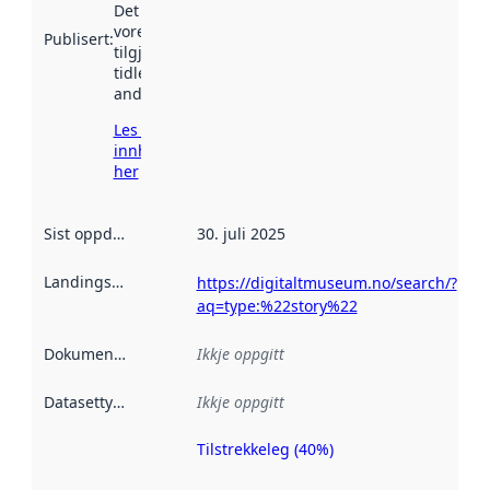
Det kan ha
vore
Publisert
:
tilgjengeleg
tidlegare
andre stader.
Les meir om
innhenting
her
Sist oppdatert
:
30. juli 2025
Landingsside
:
https://digitaltmuseum.no/search/?
aq=type:%22story%22
Dokumentasjon
:
Ikkje oppgitt
Datasettype
:
Ikkje oppgitt
Tilstrekkeleg (40%)
Metadatakvalitet
er ein indikator