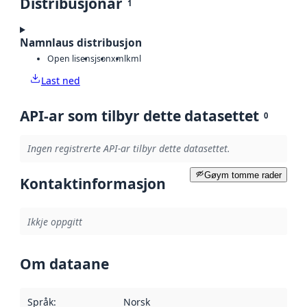
Distribusjonar
1
Namnlaus distribusjon
Open lisens
json
xml
kml
Last ned
API-ar som tilbyr dette datasettet
0
Ingen registrerte API-ar tilbyr dette datasettet.
Gøym tomme rader
Kontaktinformasjon
Ikkje oppgitt
Om dataane
Språk
:
Norsk