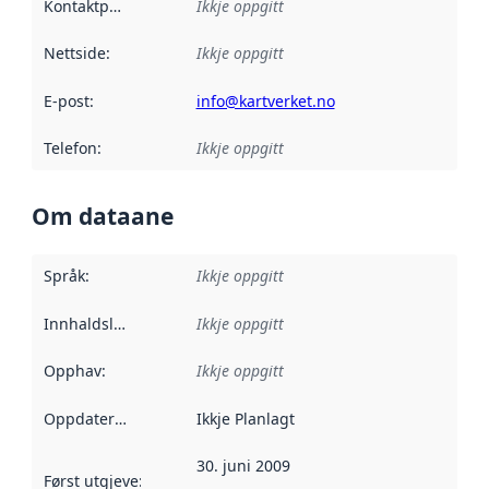
Kontaktpunkt
:
Ikkje oppgitt
Nettside
:
Ikkje oppgitt
E-post
:
info@kartverket.no
Telefon
:
Ikkje oppgitt
Om dataane
Språk
:
Ikkje oppgitt
Innhaldsleverandørar
Ikkje oppgitt
:
Opphav
:
Ikkje oppgitt
Oppdateringsfrekvens
Ikkje Planlagt
:
30. juni 2009
Først utgjeve
:
Denne datoen seier når dataa i dette datasettet 