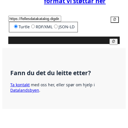
format vi støttar her
Kopier
Turtle
RDF/XML
JSON-LD
Kopier
Fann du det du leitte etter?
Ta kontakt
med oss her, eller spør om hjelp i
Datalandsbyen
.