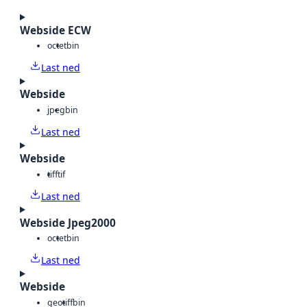
Webside ECW
octet
bin
Last ned
Webside
jpeg
bin
Last ned
Webside
tiff
tif
Last ned
Webside Jpeg2000
octet
bin
Last ned
Webside
geotiff
bin