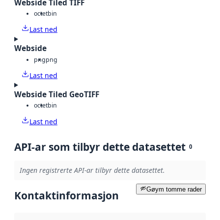
Webside Tiled TIFF
octet
bin
Last ned
Webside
png
png
Last ned
Webside Tiled GeoTIFF
octet
bin
Last ned
API-ar som tilbyr dette datasettet
0
Ingen registrerte API-ar tilbyr dette datasettet.
Gøym tomme rader
Kontaktinformasjon