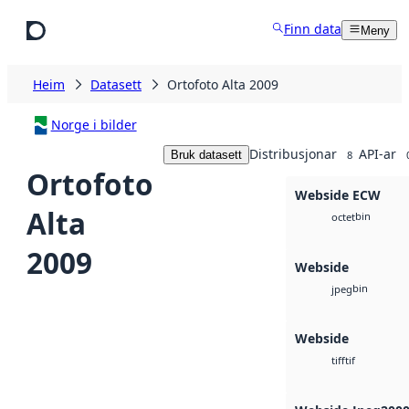
Hopp til hovudinnhald
Finn data
Meny
Heim
Datasett
Ortofoto Alta 2009
Norge i bilder
Distribusjonar
API-ar
Bruk datasett
8
Ortofoto
Webside ECW
Alta
bin
octet
2009
Webside
bin
jpeg
Webside
tif
tiff