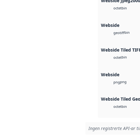
Webside Jpeg200
bin
octet
Webside
bin
geotiff
Webside Tiled TIF
bin
octet
Webside
png
png
Webside Tiled Ge
bin
octet
Ingen registrerte API-ar ti