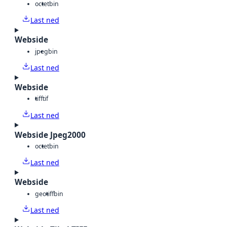
octet
bin
Last ned
Webside
jpeg
bin
Last ned
Webside
tiff
tif
Last ned
Webside Jpeg2000
octet
bin
Last ned
Webside
geotiff
bin
Last ned