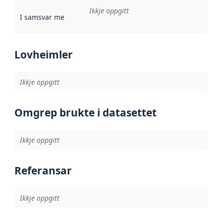
Ikkje oppgitt
I samsvar med
:
Referanse til ei implementeringsregel eller an
Lovheimler
Ikkje oppgitt
Omgrep brukte i datasettet
Ikkje oppgitt
Referansar
Ikkje oppgitt