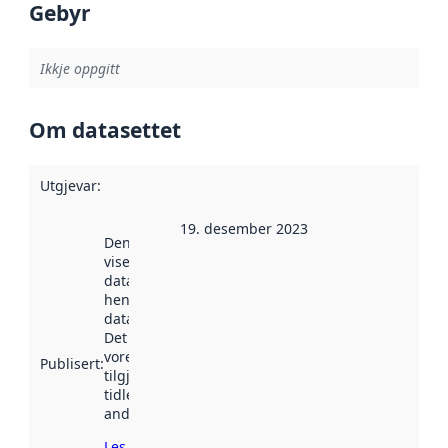
Gebyr
Ikkje oppgitt
Om datasettet
Utgjevar
:
19. desember 2023
Denne datoen
viser når
datasettet vart
henta inn av
data.norge.no.
Det kan ha
vore
Publisert
:
tilgjengeleg
tidlegare
andre stader.
Les meir om