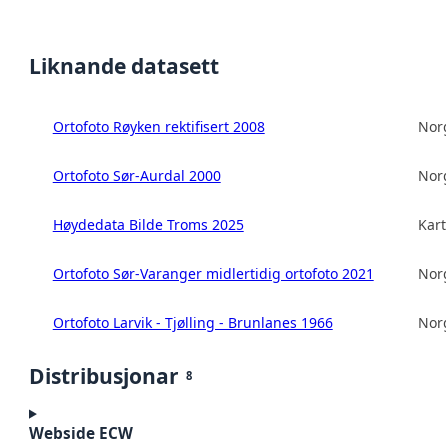
Liknande datasett
Ortofoto Røyken rektifisert 2008
Norg
Ortofoto Sør-Aurdal 2000
Norg
Høydedata Bilde Troms 2025
Kart
Ortofoto Sør-Varanger midlertidig ortofoto 2021
Norg
Ortofoto Larvik - Tjølling - Brunlanes 1966
Norg
Distribusjonar
8
Webside ECW