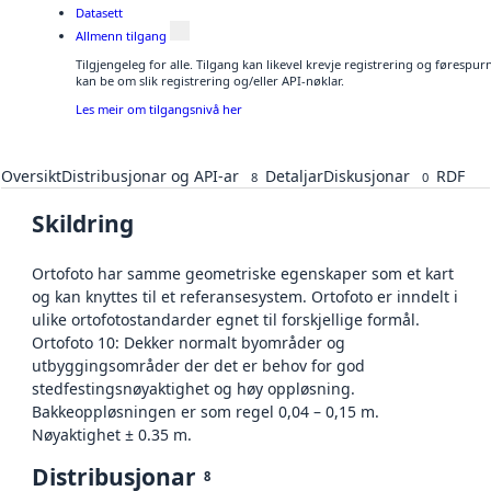
Datasett
Allmenn tilgang
Tilgjengeleg for alle. Tilgang kan likevel krevje registrering og førespu
kan be om slik registrering og/eller API-nøklar.
Les meir om tilgangsnivå her
Oversikt
Distribusjonar og API-ar
Detaljar
Diskusjonar
RDF
8
0
Skildring
Ortofoto har samme geometriske egenskaper som et kart
og kan knyttes til et referansesystem. Ortofoto er inndelt i
ulike ortofotostandarder egnet til forskjellige formål.
Ortofoto 10: Dekker normalt byområder og
utbyggingsområder der det er behov for god
stedfestingsnøyaktighet og høy oppløsning.
Bakkeoppløsningen er som regel 0,04 – 0,15 m.
Nøyaktighet ± 0.35 m.
Distribusjonar
8