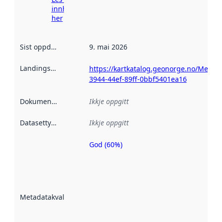
innhenting
her
Sist oppdatert
:
9. mai 2026
Landingsside
:
https://kartkatalog.geonorge.no/Metad
3944-44ef-89ff-0bbf5401ea16
Dokumentasjon
:
Ikkje oppgitt
Datasettype
:
Ikkje oppgitt
God (60%)
Metadatakvalitet
er ein indikator
på kor godt
datasettene er
beskrive ved
Metadatakvalitet
:
hjelp av
metadata.