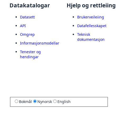
Datakatalogar
Hjelp og rettleiing
Datasett
Brukerveileiing
API
Datafellesskapet
Omgrep
Teknisk
dokumentasjon
Informasjonsmodellar
Tenester og
hendingar
Bokmål
Nynorsk
English