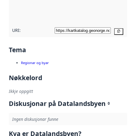
Les meir om
metadatakvalitet
her
URI:
Kopier
Tema
Regionar og byar
Nøkkelord
Ikkje oppgitt
Diskusjonar på Datalandsbyen
0
Ingen diskusjonar funne
Kva er Datalandsbyen?