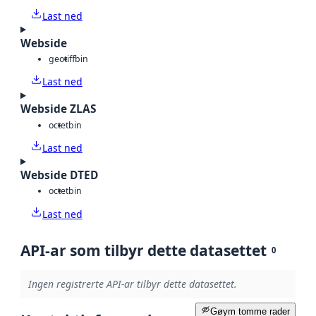
Last ned
Webside
geotiff
bin
Last ned
Webside ZLAS
octet
bin
Last ned
Webside DTED
octet
bin
Last ned
API-ar som tilbyr dette datasettet
0
Ingen registrerte API-ar tilbyr dette datasettet.
Gøym tomme rader