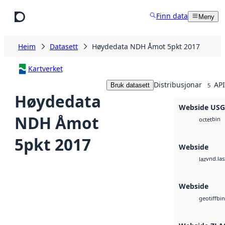
Hopp til hovudinnhald
Finn data
Meny
Heim
Datasett
Høydedata NDH Åmot 5pkt 2017
Kartverket
Distribusjonar
API
Bruk datasett
5
Høydedata
Webside US
NDH Åmot
bin
octet
5pkt 2017
Webside
vnd.las
laz
Webside
bin
geotiff