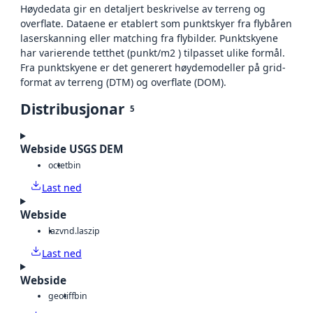
Høydedata gir en detaljert beskrivelse av terreng og
overflate. Dataene er etablert som punktskyer fra flybåren
laserskanning eller matching fra flybilder. Punktskyene
har varierende tetthet (punkt/m2 ) tilpasset ulike formål.
Fra punktskyene er det generert høydemodeller på grid-
format av terreng (DTM) og overflate (DOM).
Distribusjonar
5
Webside USGS DEM
octet
bin
Last ned
Webside
laz
vnd.laszip
Last ned
Webside
geotiff
bin