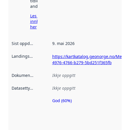
tidlegare
andre stader.
Les meir om
innhenting
her
Sist oppdatert
:
9. mai 2026
Landingsside
:
https://kartkatalog.geonorge.no/Metad
4976-4766-b279-5bd251f365fb
Dokumentasjon
:
Ikkje oppgitt
Datasettype
:
Ikkje oppgitt
God (60%)
Metadatakvalitet
er ein indikator
på kor godt
datasettene er
beskrive ved