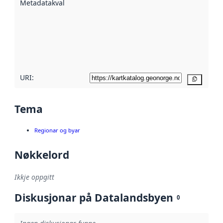
Metadatakvalitet
:
hjelp av
metadata.
Les meir om
metadatakvalitet
her
URI:
Kopier
Tema
Regionar og byar
Nøkkelord
Ikkje oppgitt
Diskusjonar på Datalandsbyen
0