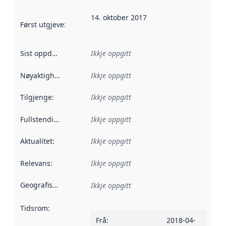
14. oktober 2017
Først utgjeve
:
Denne datoen seier når dataa i dette datasettet 
Sist oppdatert
:
Ikkje oppgitt
Nøyaktigheit
:
Ikkje oppgitt
Tilgjenge
:
Ikkje oppgitt
Fullstendigheit
:
Ikkje oppgitt
Aktualitet
:
Ikkje oppgitt
Relevans
:
Ikkje oppgitt
Geografisk område
:
Ikkje oppgitt
Tidsrom
:
Frå
:
2018-04-