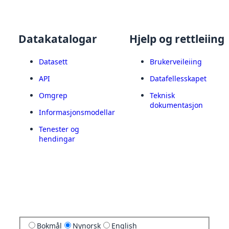
Datakatalogar
Hjelp og rettleiing
Datasett
Brukerveileiing
API
Datafellesskapet
Omgrep
Teknisk
dokumentasjon
Informasjonsmodellar
Tenester og
hendingar
Bokmål
Nynorsk
English