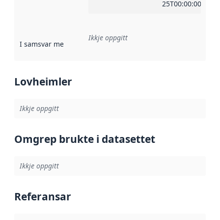
25T00:00:00Z
Ikkje oppgitt
I samsvar med
:
Referanse til ei implementeringsregel eller an
Lovheimler
Ikkje oppgitt
Omgrep brukte i datasettet
Ikkje oppgitt
Referansar