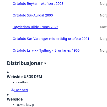
Ortofoto Røyken rektifisert 2008
Norg
Ortofoto Sør-Aurdal 2000
Norg
Høydedata Bilde Troms 2025
Kart
Ortofoto Sør-Varanger midlertidig ortofoto 2021
Norg
Ortofoto Larvik - Tjølling - Brunlanes 1966
Norg
Distribusjonar
5
Webside USGS DEM
octet
bin
Last ned
Webside
laz
vnd.laszip