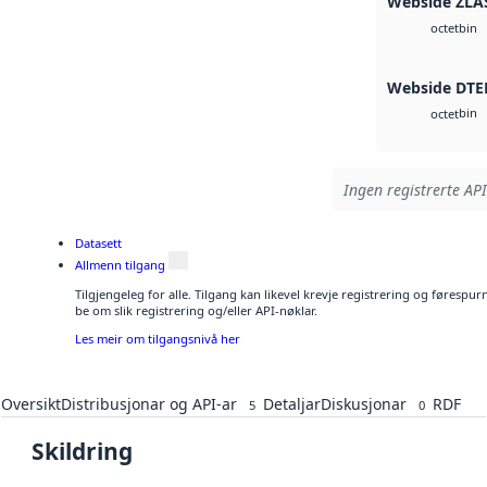
Webside ZLA
bin
octet
Webside DTE
bin
octet
Ingen registrerte API
Datasett
Allmenn tilgang
Tilgjengeleg for alle. Tilgang kan likevel krevje registrering og førespu
be om slik registrering og/eller API-nøklar.
Les meir om tilgangsnivå her
Oversikt
Distribusjonar og API-ar
Detaljar
Diskusjonar
RDF
5
0
Skildring