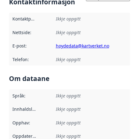
Kontaktinformasjon
Kontaktpunkt
:
Ikkje oppgitt
Nettside
:
Ikkje oppgitt
E-post
:
hoydedata@kartverket.no
Telefon
:
Ikkje oppgitt
Om dataane
Språk
:
Ikkje oppgitt
Innhaldsleverandørar
Ikkje oppgitt
:
Opphav
:
Ikkje oppgitt
Oppdateringsfrekvens
Ikkje oppgitt
: