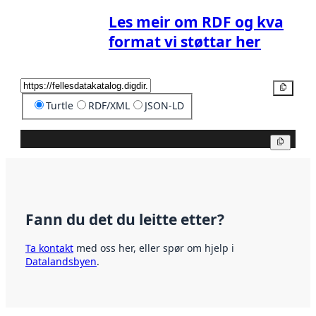
Les meir om RDF og kva
format vi støttar her
Kopier
Turtle
RDF/XML
JSON-LD
Kopier
Fann du det du leitte etter?
Ta kontakt
med oss her, eller spør om hjelp i
Datalandsbyen
.