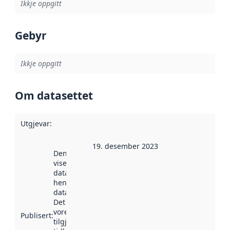
Ikkje oppgitt
Gebyr
Ikkje oppgitt
Om datasettet
Utgjevar
:
19. desember 2023
Denne datoen
viser når
datasettet vart
henta inn av
data.norge.no.
Det kan ha
vore
Publisert
:
tilgjengeleg