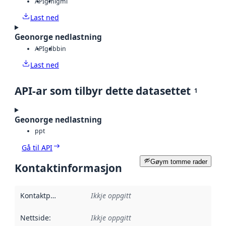
API
gml
gml
Last ned
Geonorge nedlastning
API
gdb
bin
Last ned
API-ar som tilbyr dette datasettet
1
Geonorge nedlastning
ppt
Gå til API
Gøym tomme rader
Kontaktinformasjon
Kontaktpunkt
:
Ikkje oppgitt
Nettside
:
Ikkje oppgitt