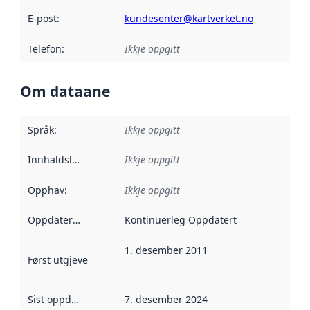
E-post
:
kundesenter@kartverket.no
Telefon
:
Ikkje oppgitt
Om dataane
Språk
:
Ikkje oppgitt
Innhaldsleverandørar
Ikkje oppgitt
:
Opphav
:
Ikkje oppgitt
Oppdateringsfrekvens
Kontinuerleg Oppdatert
:
1. desember 2011
Først utgjeve
:
Denne datoen seier når dataa i dette datasettet 
Sist oppdatert
:
7. desember 2024