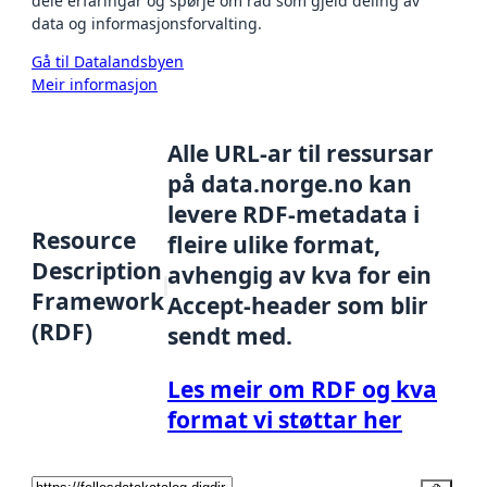
dele erfaringar og spørje om råd som gjeld deling av
data og informasjonsforvalting.
Gå til Datalandsbyen
Meir informasjon
Alle URL-ar til ressursar
på data.norge.no kan
levere RDF-metadata i
Resource
fleire ulike format,
Description
avhengig av kva for ein
Framework
Accept-header som blir
(RDF)
sendt med.
Les meir om RDF og kva
format vi støttar her