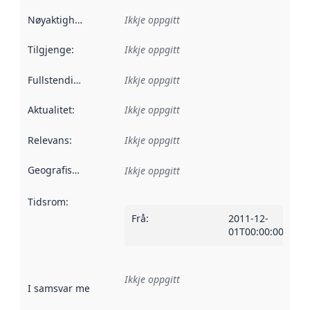
Nøyaktigheit
:
Ikkje oppgitt
Tilgjenge
:
Ikkje oppgitt
Fullstendigheit
:
Ikkje oppgitt
Aktualitet
:
Ikkje oppgitt
Relevans
:
Ikkje oppgitt
Geografisk område
:
Ikkje oppgitt
Tidsrom
:
Frå
:
2011-12-
01T00:00:00Z
Ikkje oppgitt
I samsvar med
:
Referanse til ei implementeringsregel eller an