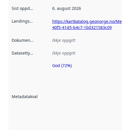
Sist oppdatert
:
6. august 2026
Landingsside
:
https://kartkatalog.geonorge.no/Metad
40f5-41d5-b4c7-1b0321583c09
Dokumentasjon
:
Ikkje oppgitt
Datasettype
:
Ikkje oppgitt
God (72%)
Metadatakvalitet
er ein indikator
på kor godt
datasettene er
beskrive ved
Metadatakvalitet
:
hjelp av
metadata.
Les meir om
metadatakvalitet
her