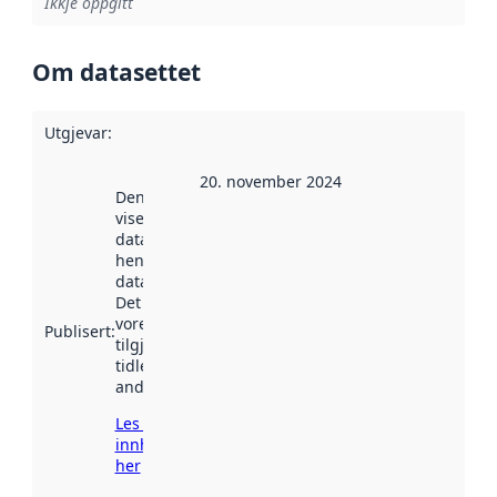
Ikkje oppgitt
Om datasettet
Utgjevar
:
20. november 2024
Denne datoen
viser når
datasettet vart
henta inn av
data.norge.no.
Det kan ha
vore
Publisert
:
tilgjengeleg
tidlegare
andre stader.
Les meir om
innhenting
her