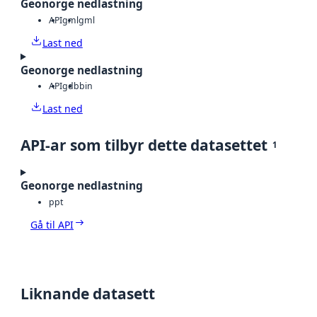
Geonorge nedlastning
API
gml
gml
Last ned
Geonorge nedlastning
API
gdb
bin
Last ned
API-ar som tilbyr dette datasettet
1
Geonorge nedlastning
ppt
Gå til API
Liknande datasett