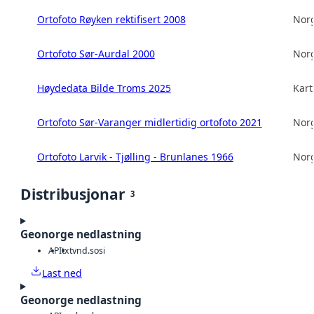
Ortofoto Røyken rektifisert 2008
Norg
Ortofoto Sør-Aurdal 2000
Norg
Høydedata Bilde Troms 2025
Kart
Ortofoto Sør-Varanger midlertidig ortofoto 2021
Norg
Ortofoto Larvik - Tjølling - Brunlanes 1966
Norg
Distribusjonar
3
Geonorge nedlastning
API
txt
vnd.sosi
Last ned
Geonorge nedlastning