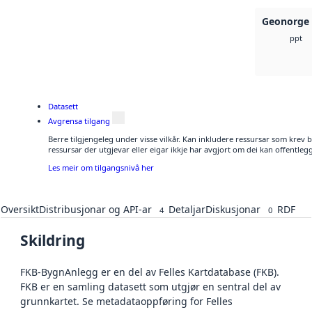
Geonorge 
ppt
Datasett
Avgrensa tilgang
Berre tilgjengeleg under visse vilkår. Kan inkludere ressursar som krev bet
ressursar der utgjevar eller eigar ikkje har avgjort om dei kan offentlegg
Les meir om tilgangsnivå her
Oversikt
Distribusjonar og API-ar
Detaljar
Diskusjonar
RDF
4
0
Skildring
FKB-BygnAnlegg er en del av Felles Kartdatabase (FKB).
FKB er en samling datasett som utgjør en sentral del av
grunnkartet. Se metadataoppføring for Felles