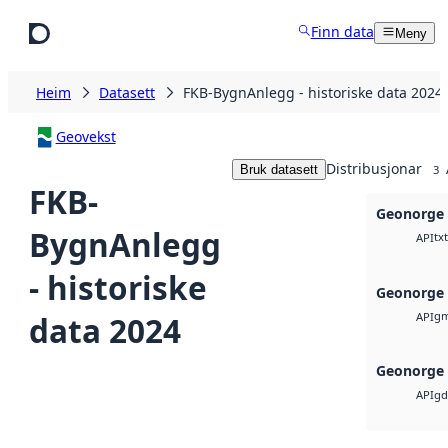
Hopp til hovudinnhald
Finn data
Meny
Heim
Datasett
FKB-BygnAnlegg - historiske data 2024
Geovekst
Distribusjonar
Bruk datasett
3
FKB-
Geonorge 
BygnAnlegg
txt
API
- historiske
Geonorge 
gm
data 2024
API
Geonorge 
gd
API