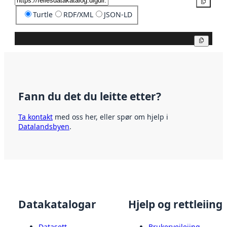
Kopier
Turtle
RDF/XML
JSON-LD
Kopier
Fann du det du leitte etter?
Ta kontakt
med oss her, eller spør om hjelp i
Datalandsbyen
.
Datakatalogar
Hjelp og rettleiing
Datasett
Brukerveileiing